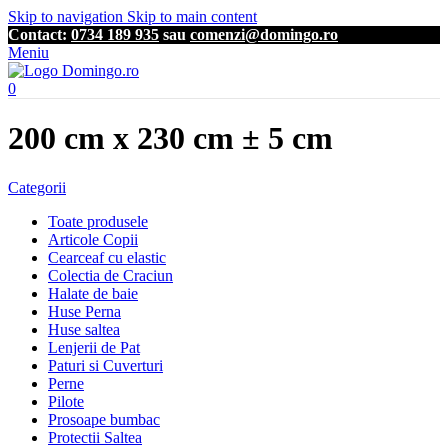
Skip to navigation
Skip to main content
Contact:
0734 189 935
sau
comenzi@domingo.ro
Meniu
0
200 cm x 230 cm ± 5 cm
Categorii
Toate produsele
Articole Copii
Cearceaf cu elastic
Colectia de Craciun
Halate de baie
Huse Perna
Huse saltea
Lenjerii de Pat
Paturi si Cuverturi
Perne
Pilote
Prosoape bumbac
Protectii Saltea