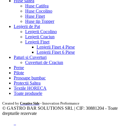
Huse saltea
Huse Catifea
Huse Cocolino
Huse Finet
Huse tip Topper
Lenjerii de Pat
Lenjerii Cocolino
Lenjerii Craciun
Lenjerii Finet
Lenjerii Finet 4 Piese
Lenjerii Finet 6 Piese
Paturi si Cuverturi
Cuverturi de Craciun
Perne
Pilote
Prosoape bumbac
Protectii Saltea
Textile HORECA
Toate produsele
Created by
- Innovation Performance
Creative Side
© GASTRO BAR SOLUTIONS SRL | CIF: 30881204 - Toate
drepturile rezervate