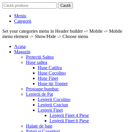
Caută
Meniu
Categorii
Set your categories menu in Header builder -> Mobile -> Mobile
menu element -> Show/Hide -> Choose menu
Acasa
Magazin
Protectii Saltea
Huse saltea
Huse Catifea
Huse Cocolino
Huse Finet
Huse tip Topper
Prosoape bumbac
Lenjerii de Pat
Lenjerii Cocolino
Lenjerii Craciun
Lenjerii Finet
Lenjerii Finet 4 Piese
Lenjerii Finet 6 Piese
Halate de baie
Paturi si Cuverturi