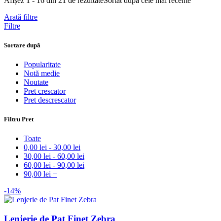
Afișez 1 - 16 din 21 de rezultate
Sortat după cele mai recente
Arată filtre
Filtre
Sortare după
Popularitate
Notă medie
Noutate
Pret crescator
Pret descrescator
Filtru Pret
Toate
0,00
lei
-
30,00
lei
30,00
lei
-
60,00
lei
60,00
lei
-
90,00
lei
90,00
lei
+
-14%
Lenjerie de Pat Finet Zebra