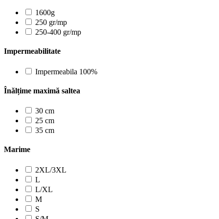
1600g
250 gr/mp
250-400 gr/mp
Impermeabilitate
Impermeabila 100%
Înălțime maximă saltea
30 cm
25 cm
35 cm
Marime
2XL/3XL
L
L/XL
M
S
S/M