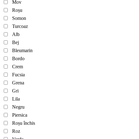
Mov
Roșu
Somon
Turcoaz
Alb
Bej
Bleumarin
Bordo
Crem
Fucsia
Grena
Gri
Lila
Negru
Piersica
Roșu închis
Roz