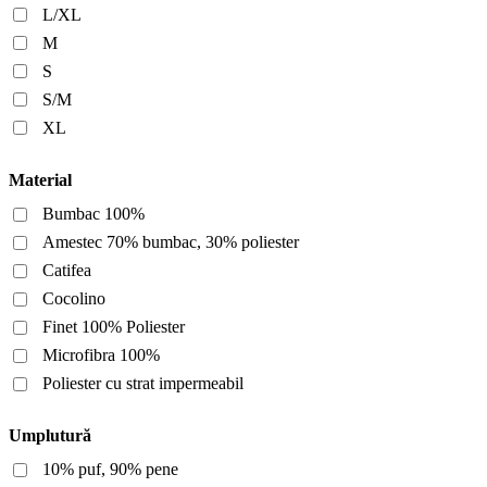
L/XL
M
S
S/M
XL
Material
Bumbac 100%
Amestec 70% bumbac, 30% poliester
Catifea
Cocolino
Finet 100% Poliester
Microfibra 100%
Poliester cu strat impermeabil
Umplutură
10% puf, 90% pene