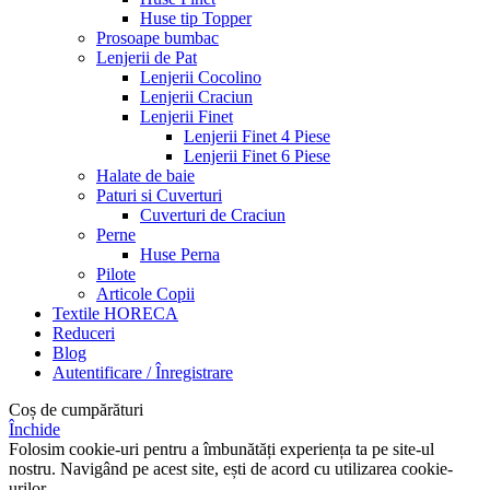
Huse tip Topper
Prosoape bumbac
Lenjerii de Pat
Lenjerii Cocolino
Lenjerii Craciun
Lenjerii Finet
Lenjerii Finet 4 Piese
Lenjerii Finet 6 Piese
Halate de baie
Paturi si Cuverturi
Cuverturi de Craciun
Perne
Huse Perna
Pilote
Articole Copii
Textile HORECA
Reduceri
Blog
Autentificare / Înregistrare
Coș de cumpărături
Închide
Folosim cookie-uri pentru a îmbunătăți experiența ta pe site-ul
nostru. Navigând pe acest site, ești de acord cu utilizarea cookie-
urilor.