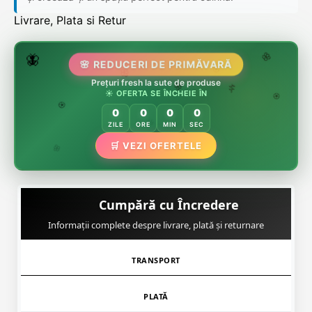
Livrare, Plata si Retur
🌷
🦋
🌸 REDUCERI DE PRIMĂVARĂ
🌸
Prețuri fresh la sute de produse
🌸
🏵️
☀️ OFERTA SE ÎNCHEIE ÎN
🌸
🌿
🏵️
0
0
0
0
🏵️
ZILE
ORE
MIN
SEC
🌿
🛒 VEZI OFERTELE
🌸
Cumpără cu Încredere
Informații complete despre livrare, plată și returnare
TRANSPORT
PLATĂ