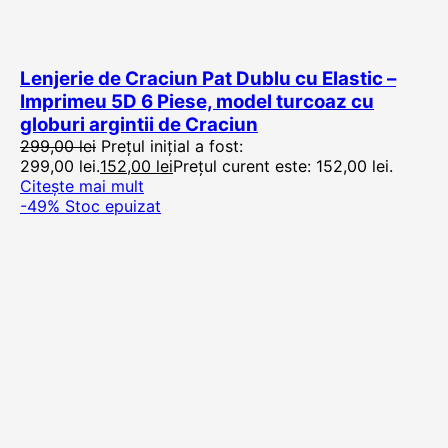
Lenjerie de Craciun Pat Dublu cu Elastic –
Imprimeu 5D 6 Piese, model turcoaz cu
globuri argintii de Craciun
299,00
lei
Prețul inițial a fost:
299,00 lei.
152,00
lei
Prețul curent este: 152,00 lei.
Citește mai mult
-49%
Stoc epuizat