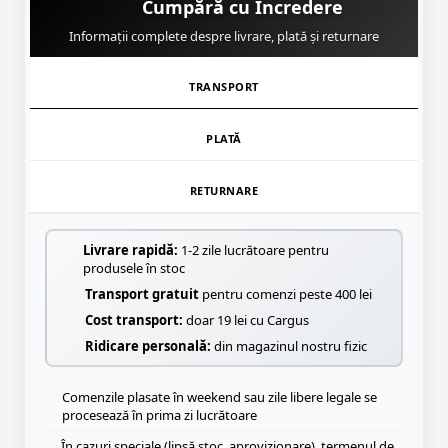
Cumpără cu Încredere
Informații complete despre livrare, plată și returnare
TRANSPORT
PLATĂ
RETURNARE
Livrare rapidă:
1-2 zile lucrătoare pentru
produsele în stoc
Transport gratuit
pentru comenzi peste 400 lei
Cost transport:
doar 19 lei cu Cargus
Ridicare personală:
din magazinul nostru fizic
Comenzile plasate în weekend sau zile libere legale se
procesează în prima zi lucrătoare
În cazuri speciale (lipsă stoc, aprovizionare), termenul de