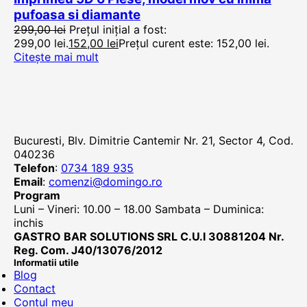
pufoasa si diamante
299,00
lei
Prețul inițial a fost:
299,00 lei.
152,00
lei
Prețul curent este: 152,00 lei.
Citește mai mult
Bucuresti, Blv. Dimitrie Cantemir Nr. 21, Sector 4, Cod.
040236
Telefon
:
0734 189 935
Email
:
comenzi@domingo.ro
Program
Luni – Vineri: 10.00 – 18.00 Sambata – Duminica:
inchis
GASTRO BAR SOLUTIONS SRL C.U.I 30881204 Nr.
Reg. Com. J40/13076/2012
Informatii utile
Blog
Contact
Contul meu