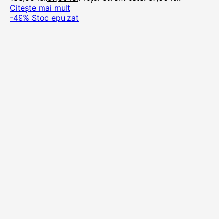
Citește mai mult
-49%
Stoc epuizat