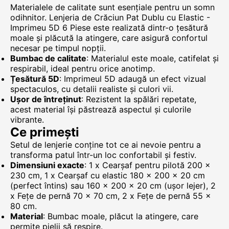
Materialele de calitate sunt esențiale pentru un somn
odihnitor. Lenjeria de Crăciun Pat Dublu cu Elastic -
Imprimeu 5D 6 Piese este realizată dintr-o țesătură
moale și plăcută la atingere, care asigură confortul
necesar pe timpul nopții.
Bumbac de calitate
: Materialul este moale, catifelat și
respirabil, ideal pentru orice anotimp.
Țesătură 5D
: Imprimeul 5D adaugă un efect vizual
spectaculos, cu detalii realiste și culori vii.
Ușor de întreținut
: Rezistent la spălări repetate,
acest material își păstrează aspectul și culorile
vibrante.
Ce primești
Setul de lenjerie conține tot ce ai nevoie pentru a
transforma patul într-un loc confortabil și festiv.
Dimensiuni exacte
: 1 x Cearșaf pentru pilotă 200 ×
230 cm, 1 x Cearșaf cu elastic 180 × 200 × 20 cm
(perfect întins) sau 160 × 200 × 20 cm (ușor lejer), 2
x Fețe de pernă 70 × 70 cm, 2 x Fețe de pernă 55 ×
80 cm.
Material
: Bumbac moale, plăcut la atingere, care
permite pielii să respire.