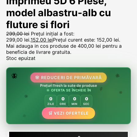
Imprimeu 5D 6 Piese,
model albastru-alb cu
fluture si flori
299,00
lei
Prețul inițial a fost:
299,00 lei.
152,00
lei
Prețul curent este: 152,00 lei.
Mai adauga in cos produse de
400,00
lei
pentru a
beneficia de livrare gratuita.
Stoc epuizat
🌷
🦋
🌸 REDUCERI DE PRIMĂVARĂ
🌸
Prețuri fresh la sute de produse
🌸
🏵️
☀️ OFERTA SE ÎNCHEIE ÎN
🌸
🌿
🏵️
0
0
0
0
🏵️
ZILE
ORE
MIN
SEC
🌿
🛒 VEZI OFERTELE
🌸