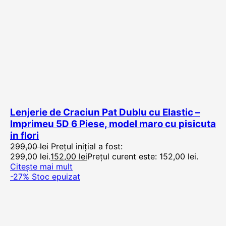
Lenjerie de Craciun Pat Dublu cu Elastic –
Imprimeu 5D 6 Piese, model maro cu pisicuta
in flori
299,00
lei
Prețul inițial a fost:
299,00 lei.
152,00
lei
Prețul curent este: 152,00 lei.
Citește mai mult
-27%
Stoc epuizat