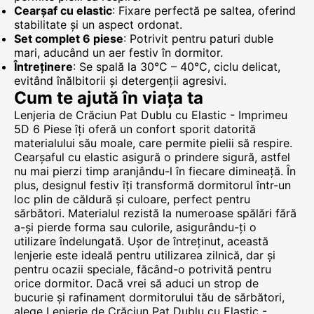
Cearșaf cu elastic
: Fixare perfectă pe saltea, oferind
stabilitate și un aspect ordonat.
Set complet 6 piese
: Potrivit pentru paturi duble
mari, aducând un aer festiv în dormitor.
Întreținere
: Se spală la 30°C – 40°C, ciclu delicat,
evitând înălbitorii și detergenții agresivi.
Cum te ajută în viața ta
Lenjeria de Crăciun Pat Dublu cu Elastic - Imprimeu
5D 6 Piese îți oferă un confort sporit datorită
materialului său moale, care permite pielii să respire.
Cearșaful cu elastic asigură o prindere sigură, astfel
nu mai pierzi timp aranjându-l în fiecare dimineață. În
plus, designul festiv îți transformă dormitorul într-un
loc plin de căldură și culoare, perfect pentru
sărbători. Materialul rezistă la numeroase spălări fără
a-și pierde forma sau culorile, asigurându-ți o
utilizare îndelungată. Ușor de întreținut, această
lenjerie este ideală pentru utilizarea zilnică, dar și
pentru ocazii speciale, făcând-o potrivită pentru
orice dormitor. Dacă vrei să aduci un strop de
bucurie și rafinament dormitorului tău de sărbători,
alege Lenjerie de Crăciun Pat Dublu cu Elastic -