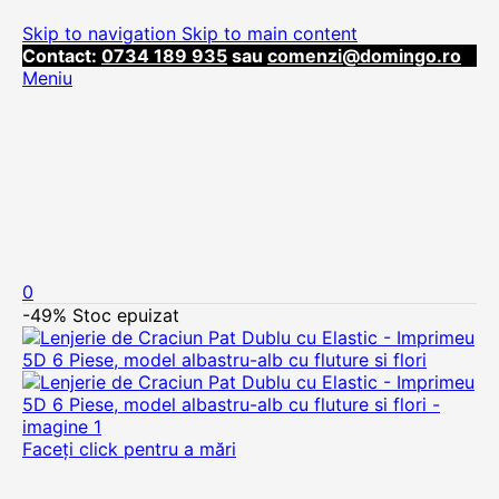
Skip to navigation
Skip to main content
Contact:
0734 189 935
sau
comenzi@domingo.ro
Meniu
0
-49%
Stoc epuizat
Faceți click pentru a mări