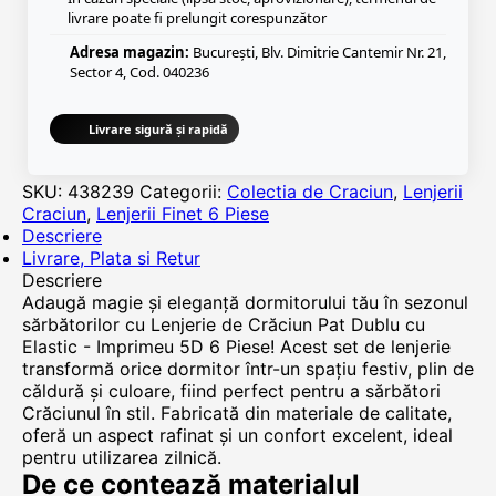
livrare poate fi prelungit corespunzător
Adresa magazin:
București, Blv. Dimitrie Cantemir Nr. 21,
Sector 4, Cod. 040236
Livrare sigură și rapidă
SKU:
438239
Categorii:
Colectia de Craciun
,
Lenjerii
Craciun
,
Lenjerii Finet 6 Piese
Descriere
Livrare, Plata si Retur
Descriere
Adaugă magie și eleganță dormitorului tău în sezonul
sărbătorilor cu Lenjerie de Crăciun Pat Dublu cu
Elastic - Imprimeu 5D 6 Piese! Acest set de lenjerie
transformă orice dormitor într-un spațiu festiv, plin de
căldură și culoare, fiind perfect pentru a sărbători
Crăciunul în stil. Fabricată din materiale de calitate,
oferă un aspect rafinat și un confort excelent, ideal
pentru utilizarea zilnică.
De ce contează materialul