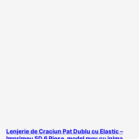
Lenjerie de Craciun Pat Dublu cu Elastic –
Imprimeu 5D 6 Piese, model mov cu inima