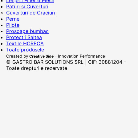
Lenjerii Finet 6 Piese
Paturi si Cuverturi
Cuverturi de Craciun
Perne
Pilote
Prosoape bumbac
Protectii Saltea
Textile HORECA
Toate produsele
Created by
- Innovation Performance
Creative Side
© GASTRO BAR SOLUTIONS SRL | CIF: 30881204 -
Toate drepturile rezervate