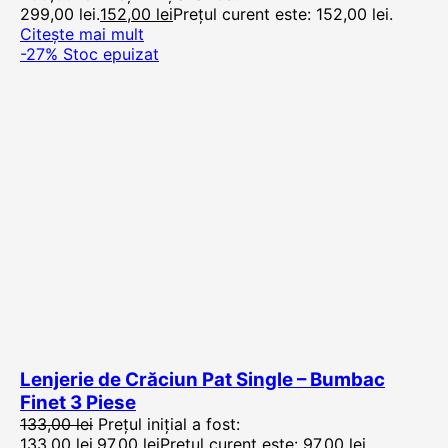
299,00 lei.
152,00
lei
Prețul curent este: 152,00 lei.
Citește mai mult
-27%
Stoc epuizat
Lenjerie de Crăciun Pat Single – Bumbac
Finet 3 Piese
133,00
lei
Prețul inițial a fost:
133,00 lei.
97,00
lei
Prețul curent este: 97,00 lei.