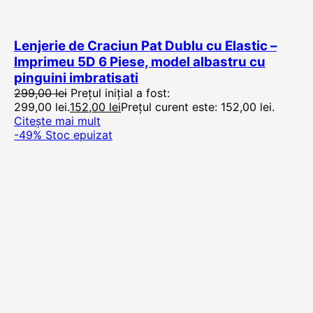
Lenjerie de Craciun Pat Dublu cu Elastic –
Imprimeu 5D 6 Piese, model albastru cu
pinguini imbratisati
299,00
lei
Prețul inițial a fost:
299,00 lei.
152,00
lei
Prețul curent este: 152,00 lei.
Citește mai mult
-49%
Stoc epuizat