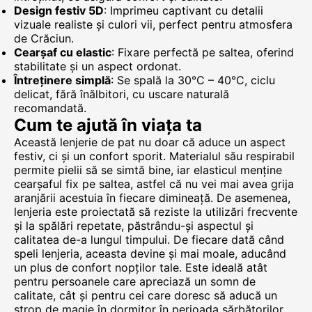
Design festiv 5D
: Imprimeu captivant cu detalii
vizuale realiste și culori vii, perfect pentru atmosfera
de Crăciun.
Cearșaf cu elastic
: Fixare perfectă pe saltea, oferind
stabilitate și un aspect ordonat.
Întreținere simplă
: Se spală la 30°C – 40°C, ciclu
delicat, fără înălbitori, cu uscare naturală
recomandată.
Cum te ajută în viața ta
Această lenjerie de pat nu doar că aduce un aspect
festiv, ci și un confort sporit. Materialul său respirabil
permite pielii să se simtă bine, iar elasticul menține
cearșaful fix pe saltea, astfel că nu vei mai avea grija
aranjării acestuia în fiecare dimineață. De asemenea,
lenjeria este proiectată să reziste la utilizări frecvente
și la spălări repetate, păstrându-și aspectul și
calitatea de-a lungul timpului. De fiecare dată când
speli lenjeria, aceasta devine și mai moale, aducând
un plus de confort nopților tale. Este ideală atât
pentru persoanele care apreciază un somn de
calitate, cât și pentru cei care doresc să aducă un
strop de magie în dormitor în perioada sărbătorilor.