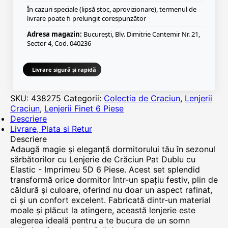
În cazuri speciale (lipsă stoc, aprovizionare), termenul de
livrare poate fi prelungit corespunzător
Adresa magazin:
București, Blv. Dimitrie Cantemir Nr. 21,
Sector 4, Cod. 040236
Livrare sigură și rapidă
SKU:
438275
Categorii:
Colectia de Craciun
,
Lenjerii
Craciun
,
Lenjerii Finet 6 Piese
Descriere
Livrare, Plata si Retur
Descriere
Adaugă magie și eleganță dormitorului tău în sezonul
sărbătorilor cu Lenjerie de Crăciun Pat Dublu cu
Elastic - Imprimeu 5D 6 Piese. Acest set splendid
transformă orice dormitor într-un spațiu festiv, plin de
căldură și culoare, oferind nu doar un aspect rafinat,
ci și un confort excelent. Fabricată dintr-un material
moale și plăcut la atingere, această lenjerie este
alegerea ideală pentru a te bucura de un somn