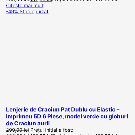
Citește mai mult
-49%
Stoc epuizat
Lenjerie de Craciun Pat Dublu cu Elastic –
Imprimeu 5D 6 Piese, model verde cu globuri
de Craciun aurii
299,00
lei
Prețul inițial a fost: