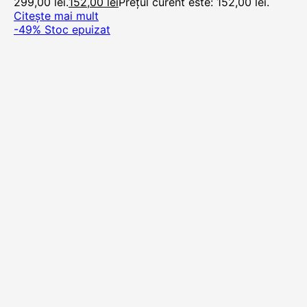
299,00 lei.
152,00
lei
Prețul curent este: 152,00 lei.
Citește mai mult
-49%
Stoc epuizat