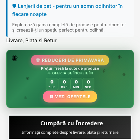
🛡️ Lenjerii de pat - pentru un somn odihnitor în
fiecare noapte
Explorează gama completă de produse pentru dormitor
și creează-ți un spațiu perfect pentru odihnă.
Livrare, Plata si Retur
🌷
🦋
🌸 REDUCERI DE PRIMĂVARĂ
🌸
Prețuri fresh la sute de produse
🌸
🏵️
☀️ OFERTA SE ÎNCHEIE ÎN
🌸
🌿
🏵️
0
0
0
0
🏵️
ZILE
ORE
MIN
SEC
🌿
🛒 VEZI OFERTELE
🌸
Cumpără cu Încredere
Informații complete despre livrare, plată și returnare