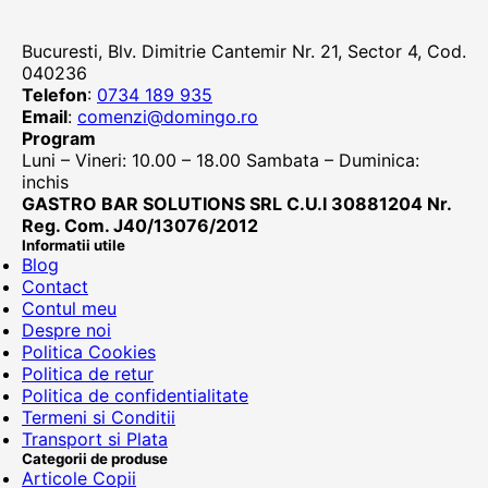
Bucuresti, Blv. Dimitrie Cantemir Nr. 21, Sector 4, Cod.
040236
Telefon
:
0734 189 935
Email
:
comenzi@domingo.ro
Program
Luni – Vineri: 10.00 – 18.00 Sambata – Duminica:
inchis
GASTRO BAR SOLUTIONS SRL C.U.I 30881204 Nr.
Reg. Com. J40/13076/2012
Informatii utile
Blog
Contact
Contul meu
Despre noi
Politica Cookies
Politica de retur
Politica de confidentialitate
Termeni si Conditii
Transport si Plata
Categorii de produse
Articole Copii