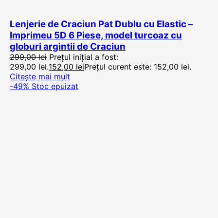
Lenjerie de Craciun Pat Dublu cu Elastic –
Imprimeu 5D 6 Piese, model turcoaz cu
globuri argintii de Craciun
299,00
lei
Prețul inițial a fost:
299,00 lei.
152,00
lei
Prețul curent este: 152,00 lei.
Citește mai mult
-49%
Stoc epuizat