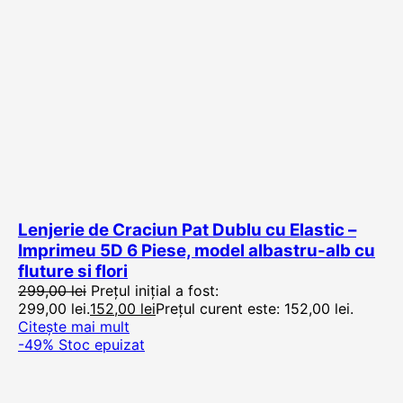
Lenjerie de Craciun Pat Dublu cu Elastic –
Imprimeu 5D 6 Piese, model albastru-alb cu
fluture si flori
299,00
lei
Prețul inițial a fost:
299,00 lei.
152,00
lei
Prețul curent este: 152,00 lei.
Citește mai mult
-49%
Stoc epuizat