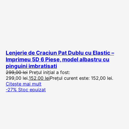
Lenjerie de Craciun Pat Dublu cu Elastic –
Imprimeu 5D 6 Piese, model albastru cu
pinguini imbratisati
299,00
lei
Prețul inițial a fost:
299,00 lei.
152,00
lei
Prețul curent este: 152,00 lei.
Citește mai mult
-27%
Stoc epuizat