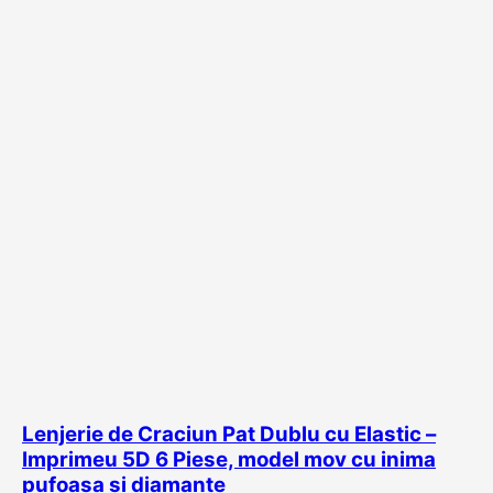
Lenjerie de Craciun Pat Dublu cu Elastic –
Imprimeu 5D 6 Piese, model mov cu inima
pufoasa si diamante