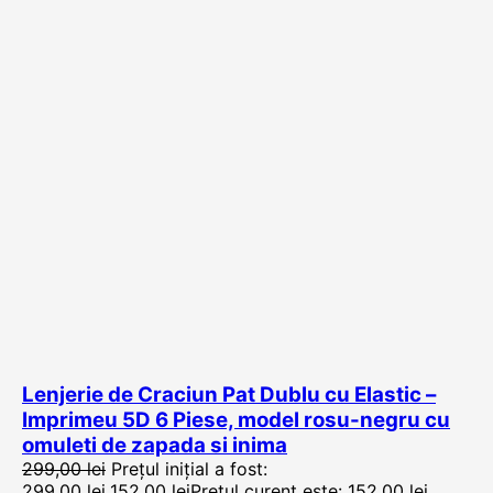
Lenjerie de Craciun Pat Dublu cu Elastic –
Imprimeu 5D 6 Piese, model rosu-negru cu
omuleti de zapada si inima
299,00
lei
Prețul inițial a fost:
299,00 lei.
152,00
lei
Prețul curent este: 152,00 lei.