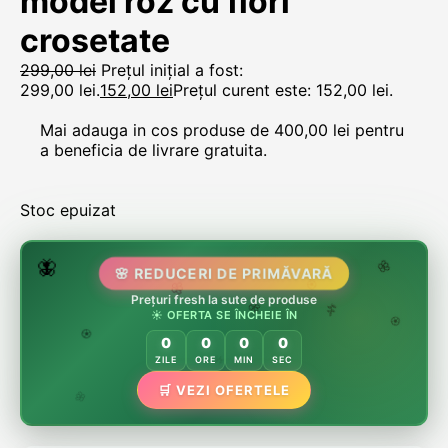
model roz cu flori
crosetate
299,00
lei
Prețul inițial a fost:
299,00 lei.
152,00
lei
Prețul curent este: 152,00 lei.
Mai adauga in cos produse de
400,00
lei
pentru
a beneficia de livrare gratuita.
Stoc epuizat
🌷
🦋
🌸 REDUCERI DE PRIMĂVARĂ
🌸
Prețuri fresh la sute de produse
🌸
🏵️
☀️ OFERTA SE ÎNCHEIE ÎN
🌸
🌿
🏵️
0
0
0
0
🏵️
ZILE
ORE
MIN
SEC
🌿
🛒 VEZI OFERTELE
🌸