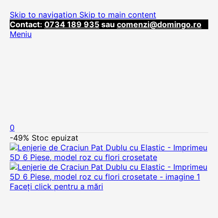
Skip to navigation
Skip to main content
Contact:
0734 189 935
sau
comenzi@domingo.ro
Meniu
0
-49%
Stoc epuizat
Faceți click pentru a mări