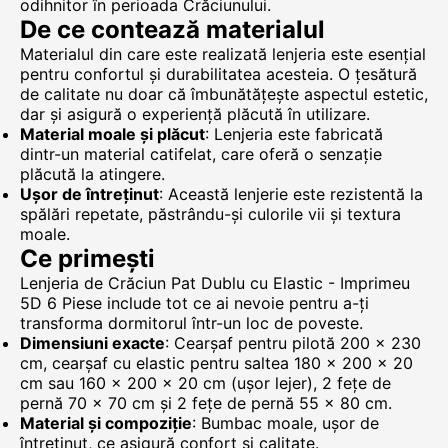
odihnitor în perioada Crăciunului.
De ce contează materialul
Materialul din care este realizată lenjeria este esențial
pentru confortul și durabilitatea acesteia. O țesătură
de calitate nu doar că îmbunătățește aspectul estetic,
dar și asigură o experiență plăcută în utilizare.
Material moale și plăcut
: Lenjeria este fabricată
dintr-un material catifelat, care oferă o senzație
plăcută la atingere.
Ușor de întreținut
: Această lenjerie este rezistentă la
spălări repetate, păstrându-și culorile vii și textura
moale.
Ce primești
Lenjeria de Crăciun Pat Dublu cu Elastic - Imprimeu
5D 6 Piese include tot ce ai nevoie pentru a-ți
transforma dormitorul într-un loc de poveste.
Dimensiuni exacte
: Cearșaf pentru pilotă 200 × 230
cm, cearșaf cu elastic pentru saltea 180 × 200 × 20
cm sau 160 × 200 × 20 cm (ușor lejer), 2 fețe de
pernă 70 × 70 cm și 2 fețe de pernă 55 × 80 cm.
Material și compoziție
: Bumbac moale, ușor de
întreținut, ce asigură confort și calitate.