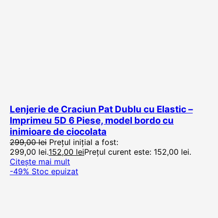
Lenjerie de Craciun Pat Dublu cu Elastic –
Imprimeu 5D 6 Piese, model bordo cu
inimioare de ciocolata
299,00
lei
Prețul inițial a fost:
299,00 lei.
152,00
lei
Prețul curent este: 152,00 lei.
Citește mai mult
-49%
Stoc epuizat