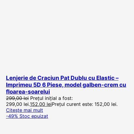
Lenjerie de Craciun Pat Dublu cu Elastic –
Imprimeu 5D 6 Piese, model galben-crem cu
floarea-soarelui
299,00
lei
Prețul inițial a fost:
299,00 lei.
152,00
lei
Prețul curent este: 152,00 lei.
Citește mai mult
-49%
Stoc epuizat