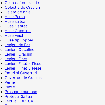
Cearceaf cu elastic
Colectia de Craciun
Halate de baie
Huse Perna
Huse saltea
Huse Catifea
Huse Cocolino
Huse Finet
Huse tip Topper
Lenjerii de Pat
Lenjerii Cocolino
Lenjerii Craciun
Lenjerii Finet
Lenjerii Finet 4 Piese
Lenjerii Finet 6 Piese
Paturi si Cuverturi
Cuverturi de Craciun
Perne
Pilote
Prosoape bumbac
Protectii Saltea
Textile HORECA