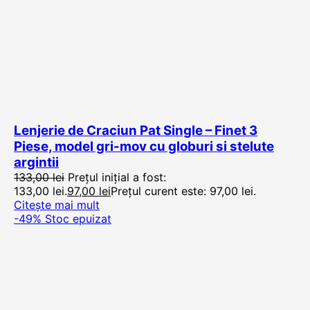
Lenjerie de Craciun Pat Single – Finet 3
Piese, model gri-mov cu globuri si stelute
argintii
133,00
lei
Prețul inițial a fost:
133,00 lei.
97,00
lei
Prețul curent este: 97,00 lei.
Citește mai mult
-49%
Stoc epuizat