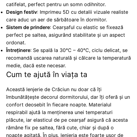
catifelat, perfect pentru un somn odihnitor.
Design festiv
: Imprimeu 5D cu detalii vizuale realiste
care aduc un aer de sărbătoare în dormitor.
Sistem de prindere
: Cearșaful cu elastic se fixează
perfect pe saltea, asigurând stabilitate și un aspect
ordonat.
Întreținere
: Se spală la 30°C – 40°C, ciclu delicat, se
recomandă uscarea naturală și călcare la temperatură
medie, dacă este necesar.
Cum te ajută în viața ta
Această lenjerie de Crăciun nu doar că îți
îmbunătățește decorul dormitorului, dar îți oferă și un
confort deosebit în fiecare noapte. Materialul
respirabil ajută la menținerea unei temperaturi
plăcute, iar elasticul de pe cearșaf asigură că acesta
rămâne fix pe saltea, fără cute, chiar și după o
noapte agitată. În plus, lenjeria este foarte ușor de