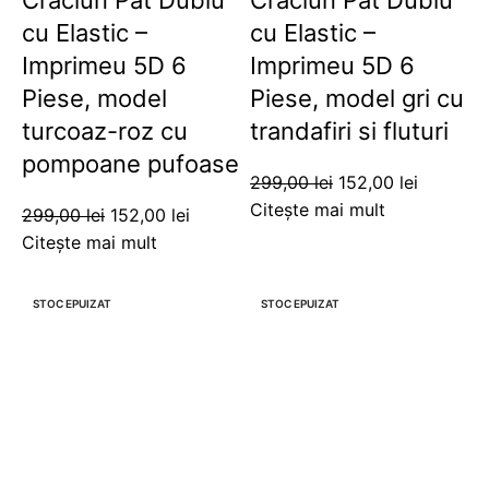
Craciun Pat Dublu
Craciun Pat Dublu
cu Elastic –
cu Elastic –
Imprimeu 5D 6
Imprimeu 5D 6
Piese, model
Piese, model gri cu
turcoaz-roz cu
trandafiri si fluturi
pompoane pufoase
299,00
lei
152,00
lei
Citește mai mult
299,00
lei
152,00
lei
Citește mai mult
-49%
-49%
STOC EPUIZAT
STOC EPUIZAT