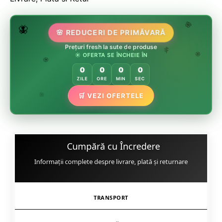
🌷
🦋
🌸 REDUCERI DE PRIMĂVARĂ
🌸
🏵️
🌸
Prețuri fresh la sute de produse
☀️ OFERTA SE ÎNCHEIE ÎN
🌸
🌿
🏵️
0
0
0
0
🏵️
ZILE
ORE
MIN
SEC
🌿
🛒 VEZI OFERTELE
🌸
Cumpără cu Încredere
Informații complete despre livrare, plată și returnare
TRANSPORT