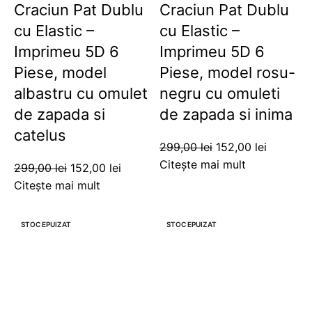
Craciun Pat Dublu
Craciun Pat Dublu
cu Elastic –
cu Elastic –
Imprimeu 5D 6
Imprimeu 5D 6
Piese, model
Piese, model rosu-
albastru cu omulet
negru cu omuleti
de zapada si
de zapada si inima
catelus
299,00
lei
152,00
lei
Citește mai mult
299,00
lei
152,00
lei
Citește mai mult
-49%
-49%
STOC EPUIZAT
STOC EPUIZAT