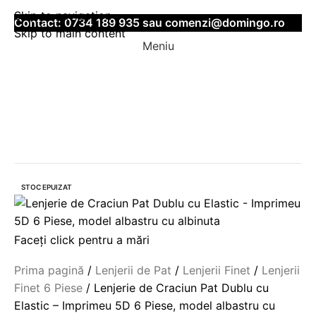
Skip to navigation
Contact:
0734 189 935
sau
comenzi@domingo.ro
Skip to main content
Meniu
-49%
STOC EPUIZAT
Faceți click pentru a mări
Prima pagină
Lenjerii de Pat
Lenjerii Finet
Lenjerii
Finet 6 Piese
Lenjerie de Craciun Pat Dublu cu
Elastic – Imprimeu 5D 6 Piese, model albastru cu