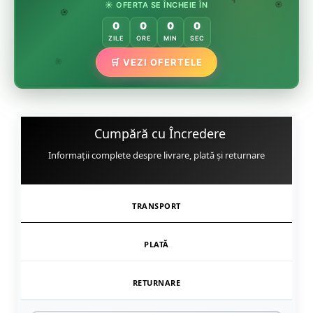
☀️ OFERTA SE ÎNCHEIE ÎN
🌸
🌿
🏵️
0
0
0
0
🏵️
ZILE
ORE
MIN
SEC
🌿
🛒 VEZI OFERTELE
🌸
Cumpără cu Încredere
Informații complete despre livrare, plată și returnare
TRANSPORT
PLATĂ
RETURNARE