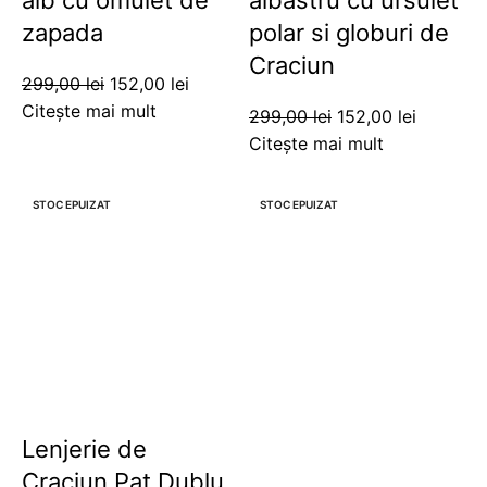
alb cu omulet de
albastru cu ursulet
zapada
polar si globuri de
Craciun
299,00
lei
152,00
lei
Citește mai mult
299,00
lei
152,00
lei
Citește mai mult
-49%
-49%
STOC EPUIZAT
STOC EPUIZAT
Lenjerie de
Craciun Pat Dublu