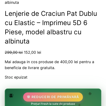
albinuta
Lenjerie de Craciun Pat Dublu
cu Elastic – Imprimeu 5D 6
Piese, model albastru cu
albinuta
299,00
lei
152,00
lei
Mai adauga in cos produse de
400,00
lei
pentru a
beneficia de livrare gratuita.
Stoc epuizat
🌷
🦋
🌸 REDUCERI DE PRIMĂVARĂ
🌸
🏵️
🌸
Prețuri fresh la sute de produse