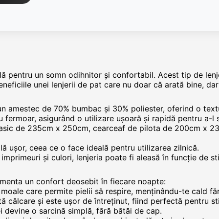
lă pentru un somn odihnitor și confortabil. Acest tip de lenj
eficiile unei lenjerii de pat care nu doar că arată bine, dar
r-un amestec de 70% bumbac și 30% poliester, oferind o text
u fermoar, asigurând o utilizare ușoară și rapidă pentru a-l 
 clasic de 235cm x 250cm, cearceaf de pilota de 200cm x 
lă ușor, ceea ce o face ideală pentru utilizarea zilnică.
imprimeuri și culori, lenjeria poate fi aleasă în funcție de st
imenta un confort deosebit în fiecare noapte:
i moale care permite pielii să respire, menținându-te cald făr
 călcare și este ușor de întreținut, fiind perfectă pentru sti
i devine o sarcină simplă, fără bătăi de cap.