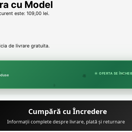
tra cu Model
curent este: 109,00 lei.
ia de livrare gratuita.
☀️ OFERTA SE ÎNCHEIE
roduse
🏵️
🌸
🌿
Cumpără cu Încredere
Informații complete despre livrare, plată și returnare