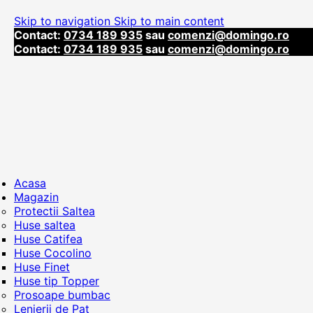
Skip to navigation
Skip to main content
Contact:
0734 189 935
sau
comenzi@domingo.ro
Contact:
0734 189 935
sau
comenzi@domingo.ro
Acasa
Magazin
Protectii Saltea
Huse saltea
Huse Catifea
Huse Cocolino
Huse Finet
Huse tip Topper
Prosoape bumbac
Lenjerii de Pat