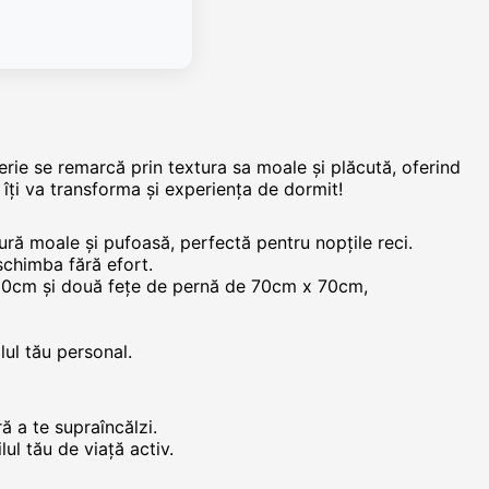
erie se remarcă prin textura sa moale și plăcută, oferind
 îți va transforma și experiența de dormit!
ură moale și pufoasă, perfectă pentru nopțile reci.
schimba fără efort.
230cm și două fețe de pernă de 70cm x 70cm,
ilul tău personal.
ă a te supraîncălzi.
lul tău de viață activ.