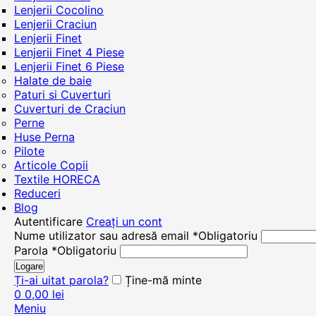
Lenjerii Cocolino
Lenjerii Craciun
Lenjerii Finet
Lenjerii Finet 4 Piese
Lenjerii Finet 6 Piese
Halate de baie
Paturi si Cuverturi
Cuverturi de Craciun
Perne
Huse Perna
Pilote
Articole Copii
Textile HORECA
Reduceri
Blog
Autentificare
Creați un cont
Nume utilizator sau adresă email
*
Obligatoriu
Parola
*
Obligatoriu
Logare
Ți-ai uitat parola?
Ține-mă minte
0
0,00
lei
Meniu