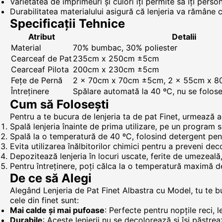
Varietatea de imprimeuri și culori îți permite să îți pers
Durabilitatea materialului asigură că lenjeria va rămâne c
Specificații Tehnice
Atribut
Detalii
Material
70% bumbac, 30% poliester
Cearceaf de Pat
235cm x 250cm ±5cm
Cearceaf Pilota
200cm x 230cm ±5cm
Fețe de Pernă
2 x 70cm x 70cm ±5cm, 2 x 55cm x 
Întreținere
Spălare automată la 40 ºC, nu se foloses
Cum să Folosești
Pentru a te bucura de lenjeria ta de pat Finet, urmează ac
Spală lenjeria înainte de prima utilizare, pe un program s
Spală la o temperatură de 40 ºC, folosind detergent pent
Evita utilizarea înălbitorilor chimici pentru a preveni dec
Depozitează lenjeria în locuri uscate, ferite de umezeală
Pentru întreținere, poți călca la o temperatură maximă d
De ce să Alegi
Alegând Lenjeria de Pat Finet Albastra cu Model, tu te bu
cele din finet sunt:
Mai calde și mai pufoase
: Perfecte pentru nopțile reci, l
Durabile
: Aceste lenjerii nu se decolorează și își păstre