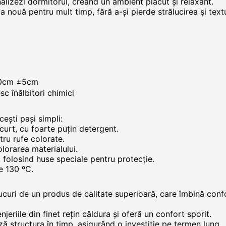
onalizezi dormitorul, creând un ambient plăcut și relaxant.
a nouă pentru mult timp, fără a-și pierde strălucirea și text
80cm ±5cm
c înălbitori chimici
ești pași simpli:
curt, cu foarte puțin detergent.
ru rufe colorate.
olorarea materialului.
, folosind huse speciale pentru protecție.
e 130 ºC.
curi de un produs de calitate superioară, care îmbină confor
enjeriile din finet rețin căldura și oferă un confort sporit.
ază structura în timp, asigurând o investiție pe termen lung.