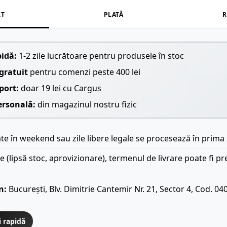
RT
PLATĂ
R
pidă:
1-2 zile lucrătoare pentru produsele în stoc
gratuit
pentru comenzi peste 400 lei
port:
doar 19 lei cu Cargus
ersonală:
din magazinul nostru fizic
e în weekend sau zile libere legale se procesează în prima 
le (lipsă stoc, aprovizionare), termenul de livrare poate fi pr
n:
București, Blv. Dimitrie Cantemir Nr. 21, Sector 4, Cod. 04
i rapidă