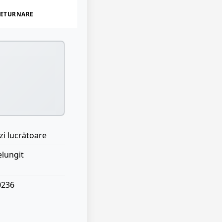
ETURNARE
zi lucrătoare
elungit
0236