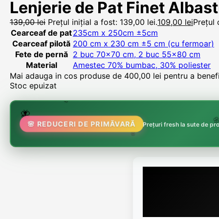
Lenjerie de Pat Finet Albas
139,00
lei
Prețul inițial a fost: 139,00 lei.
109,00
lei
Prețul 
Cearceaf de pat
235cm x 250cm ±5cm
Cearceaf pilotă
200 cm x 230 cm ±5 cm (cu fermoar)
Fete de pernă
2 buc 70×70 cm, 2 buc 55×80 cm
Material
Amestec 70% bumbac, 30% poliester
Mai adauga in cos produse de
400,00
lei
pentru a benefic
Stoc epuizat
🌸
🌷
🦋
🌸 REDUCERI DE PRIMĂVARĂ
🌸
Prețuri fresh la sute de p
🏵️