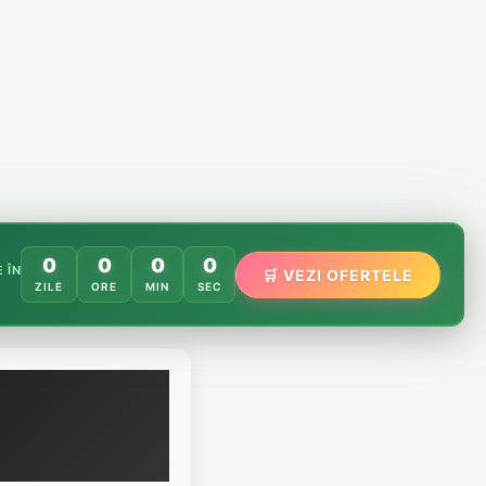
0
0
0
0
 ÎN
🛒 VEZI OFERTELE
🌸
🌿
ZILE
ORE
MIN
SEC
🏵️