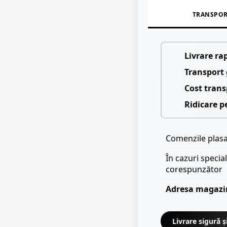
TRANSPO
Livrare ra
Transport 
Cost trans
Ridicare p
Comenzile plasat
În cazuri specia
corespunzător
Adresa magazi
Livrare sigură ș