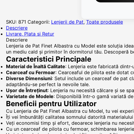
SKU:
871
Categorii:
Lenjerii de Pat
,
Toate produsele
Descriere
Livrare, Plata si Retur
Descriere
Lenjeria de Pat Finet Albastra cu Model este soluția idea
un mediu cald și primitor în dormitorul tău. Descoperă ben
Caracteristici Principale
Material de Înaltă Calitate
: Lenjeria este fabricată dint
Cearceaf cu Fermoar
: Cearceaful de pilota este dotat c
Diverse Dimensiuni
: Setul include un cearceaf de pat
adaptându-se perfect la nevoile tale.
Ușor de Întreținut
: Lenjeria nu necesită călcare și se spa
Varietate de Modele
: Disponibilă într-o gamă variată de 
Beneficii pentru Utilizator
Cu Lenjeria de Pat Finet Albastra cu Model, tu vei exper
Îți vei îmbunătăți calitatea somnului datorită materialulu
Veți economisi timp și efort, deoarece lenjeria nu necesită
Cu un cearceaf de pilota cu fermoar, schimbarea lenjerie