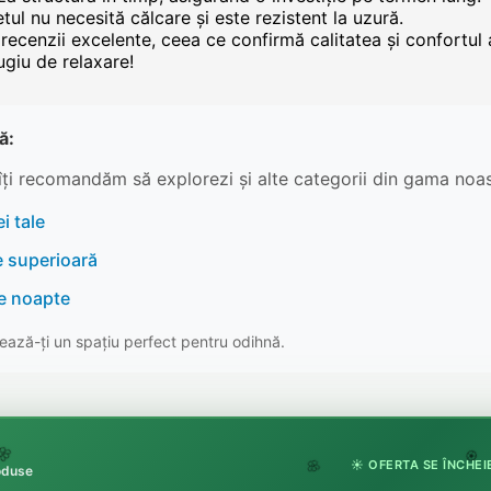
tul nu necesită călcare și este rezistent la uzură.
nd recenzii excelente, ceea ce confirmă calitatea și confortu
ugiu de relaxare!
ă:
îți recomandăm să explorezi și alte categorii din gama noas
i tale
e superioară
re noapte
ază-ți un spațiu perfect pentru odihnă.

☀️ OFERTA SE ÎNCHEIE
🏵️
roduse
🌸