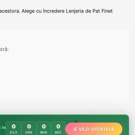
l acestora. Alege cu încredere Lenjeria de Pat Finet
tră:
🌸
0
0
0
0
 ÎN
🛒 VEZI OFERTELE
🌿
🏵️
ZILE
ORE
MIN
SEC