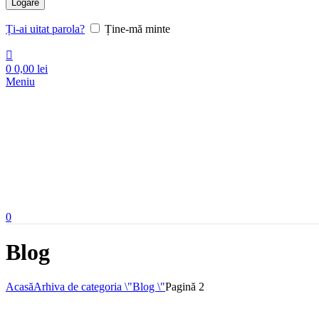
Logare
Ți-ai uitat parola?
Ține-mă minte
0
0,00
lei
Meniu
0
Blog
Acasă
Arhiva de categoria \"Blog \"
Pagină 2