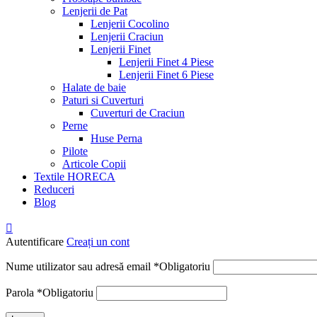
Lenjerii de Pat
Lenjerii Cocolino
Lenjerii Craciun
Lenjerii Finet
Lenjerii Finet 4 Piese
Lenjerii Finet 6 Piese
Halate de baie
Paturi si Cuverturi
Cuverturi de Craciun
Perne
Huse Perna
Pilote
Articole Copii
Textile HORECA
Reduceri
Blog
Autentificare
Creați un cont
Nume utilizator sau adresă email
*
Obligatoriu
Parola
*
Obligatoriu