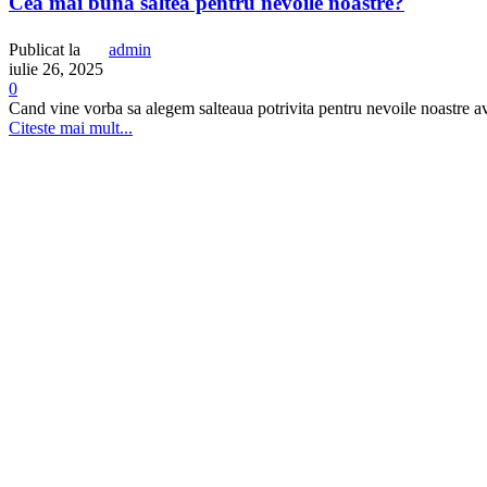
Cea mai buna saltea pentru nevoile noastre?
Publicat la
admin
iulie 26, 2025
0
Cand vine vorba sa alegem salteaua potrivita pentru nevoile noastre av
Citeste mai mult...