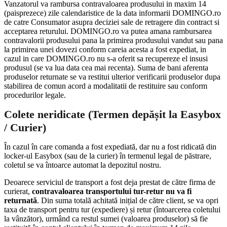
Vanzatorul va rambursa contravaloarea produsului in maxim 14
(paisprezece) zile calendaristice de la data informarii DOMINGO.ro
de catre Consumator asupra deciziei sale de retragere din contract si
acceptarea returului. DOMINGO.ro va putea amana rambursarea
contravalorii produsului pana la primirea produsului vandut sau pana
la primirea unei dovezi conform careia acesta a fost expediat, in
cazul in care DOMINGO.ro nu s-a oferit sa recupereze el insusi
produsul (se va lua data cea mai recenta). Suma de bani aferenta
produselor returnate se va restitui ulterior verificarii produselor dupa
stabilirea de comun acord a modalitatii de restituire sau conform
procedurilor legale.
Colete neridicate (Termen depășit la Easybox
/ Curier)
În cazul în care comanda a fost expediată, dar nu a fost ridicată din
locker-ul Easybox (sau de la curier) în termenul legal de păstrare,
coletul se va întoarce automat la depozitul nostru.
Deoarece serviciul de transport a fost deja prestat de către firma de
curierat,
contravaloarea transportului tur-retur nu va fi
returnată
. Din suma totală achitată inițial de către client, se va opri
taxa de transport pentru tur (expediere) și retur (întoarcerea coletului
la vânzător), urmând ca restul sumei (valoarea produselor) să fie