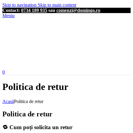
Skip to navigation
Skip to main content
Contact:
0734 189 935
sau
comenzi@domingo.ro
Meniu
0
Politica de retur
Acasă
Politica de retur
Politica de retur
🔁 Cum poți solicita un retur