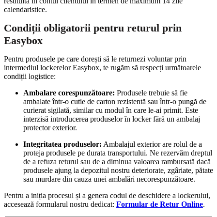
restituită în contul clientului în termen de maximum 14 zile
calendaristice.
Condiții obligatorii pentru returul prin
Easybox
Pentru produsele pe care dorești să le returnezi voluntar prin
intermediul lockerelor Easybox, te rugăm să respecți următoarele
condiții logistice:
Ambalare corespunzătoare:
Produsele trebuie să fie
ambalate într-o cutie de carton rezistentă sau într-o pungă de
curierat sigilată, similar cu modul în care le-ai primit. Este
interzisă introducerea produselor în locker fără un ambalaj
protector exterior.
Integritatea produselor:
Ambalajul exterior are rolul de a
proteja produsele pe durata transportului. Ne rezervăm dreptul
de a refuza returul sau de a diminua valoarea rambursată dacă
produsele ajung la depozitul nostru deteriorate, zgâriate, pătate
sau murdare din cauza unei ambalări necorespunzătoare.
Pentru a iniția procesul și a genera codul de deschidere a lockerului,
accesează formularul nostru dedicat:
Formular de Retur Online
.