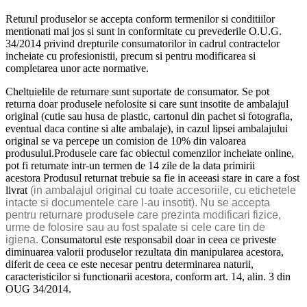
Returul produselor se accepta conform termenilor si conditiilor
mentionati mai jos si sunt in conformitate cu prevederile O.U.G.
34/2014 privind drepturile consumatorilor in cadrul contractelor
incheiate cu profesionistii, precum si pentru modificarea si
completarea unor acte normative.
Cheltuielile de returnare sunt suportate de consumator. Se pot
returna doar produsele nefolosite si care sunt insotite de ambalajul
original (cutie sau husa de plastic, cartonul din pachet si fotografia,
eventual daca contine si alte ambalaje), in cazul lipsei ambalajului
original se va percepe un comision de 10% din valoarea
produsului.Produsele care fac obiectul comenzilor incheiate online,
pot fi returnate intr-un termen de 14 zile de la data primirii
acestora Produsul returnat trebuie sa fie in aceeasi stare in care a fost
livrat
(in ambalajul original cu toate accesoriile, cu etichetele
intacte si documentele care l-au insotit). Nu se accepta
pentru returnare produsele care prezinta modificari fizice,
urme de folosire sau au fost spalate si cele care tin de
igiena.
Consumatorul este responsabil doar in ceea ce priveste
diminuarea valorii produselor rezultata din manipularea acestora,
diferit de ceea ce este necesar pentru determinarea naturii,
caracteristicilor si functionarii acestora, conform art. 14, alin. 3 din
OUG 34/2014.