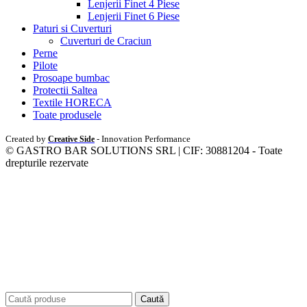
Lenjerii Finet 4 Piese
Lenjerii Finet 6 Piese
Paturi si Cuverturi
Cuverturi de Craciun
Perne
Pilote
Prosoape bumbac
Protectii Saltea
Textile HORECA
Toate produsele
Created by
- Innovation Performance
Creative Side
© GASTRO BAR SOLUTIONS SRL | CIF: 30881204 - Toate
drepturile rezervate
Caută