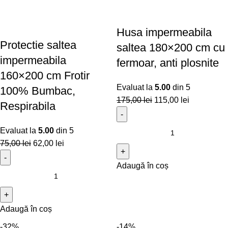
Husa impermeabila
Protectie saltea
saltea 180×200 cm cu
impermeabila
fermoar, anti plosnite
160×200 cm Frotir
Evaluat la
5.00
din 5
100% Bumbac,
175,00
lei
115,00
lei
Respirabila
Evaluat la
5.00
din 5
75,00
lei
62,00
lei
Adaugă în coș
Adaugă în coș
-32%
-14%