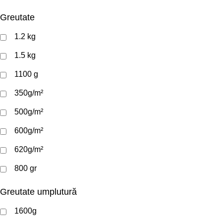
Greutate
1.2 kg
1.5 kg
1100 g
350g/m²
500g/m²
600g/m²
620g/m²
800 gr
Greutate umplutură
1600g