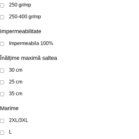
250 gr/mp
250-400 gr/mp
Impermeabilitate
Impermeabila 100%
Înălțime maximă saltea
30 cm
25 cm
35 cm
Marime
2XL/3XL
L