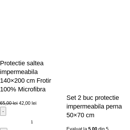
Protectie saltea
impermeabila
140×200 cm Frotir
100% Microfibra
Set 2 buc protectie
65,00
lei
42,00
lei
impermeabila perna
50×70 cm
Evaluat la
5.00
din 5