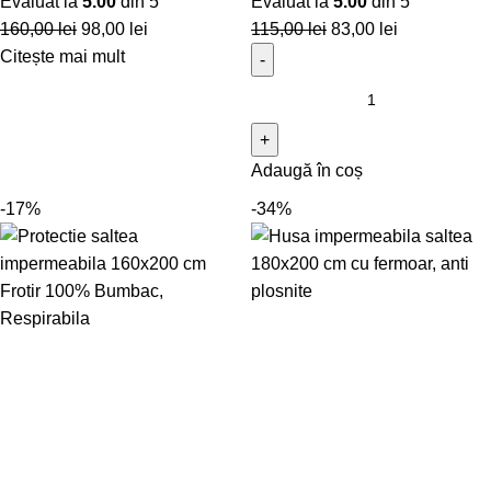
Evaluat la
5.00
din 5
Evaluat la
5.00
din 5
160,00
lei
98,00
lei
115,00
lei
83,00
lei
Citește mai mult
Adaugă în coș
-17%
-34%