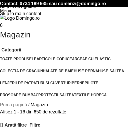
Contact:
0734 189 935
sau
comenzi@domingo.ro
Skip to navigation
Meniu
Skip to main content
0
Magazin
Categorii
TOATE PRODUSELE
ARTICOLE COPII
CEARCEAF CU ELASTIC
COLECTIA DE CRACIUN
HALATE DE BAIE
HUSE PERNA
HUSE SALTEA
LENJERII DE PAT
PATURI SI CUVERTURI
PERNE
PILOTE
PROSOAPE BUMBAC
PROTECTII SALTEA
TEXTILE HORECA
Prima pagină
Magazin
Afișez 1 - 16 din 650 de rezultate
Arată filtre
Filtre