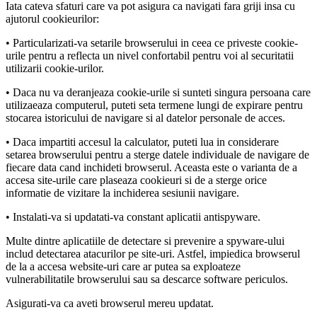
Iata cateva sfaturi care va pot asigura ca navigati fara griji insa cu
ajutorul cookieurilor:
• Particularizati-va setarile browserului in ceea ce priveste cookie-
urile pentru a reflecta un nivel confortabil pentru voi al securitatii
utilizarii cookie-urilor.
• Daca nu va deranjeaza cookie-urile si sunteti singura persoana care
utilizaeaza computerul, puteti seta termene lungi de expirare pentru
stocarea istoricului de navigare si al datelor personale de acces.
• Daca impartiti accesul la calculator, puteti lua in considerare
setarea browserului pentru a sterge datele individuale de navigare de
fiecare data cand inchideti browserul. Aceasta este o varianta de a
accesa site-urile care plaseaza cookieuri si de a sterge orice
informatie de vizitare la inchiderea sesiunii navigare.
• Instalati-va si updatati-va constant aplicatii antispyware.
Multe dintre aplicatiile de detectare si prevenire a spyware-ului
includ detectarea atacurilor pe site-uri. Astfel, impiedica browserul
de la a accesa website-uri care ar putea sa exploateze
vulnerabilitatile browserului sau sa descarce software periculos.
Asigurati-va ca aveti browserul mereu updatat.