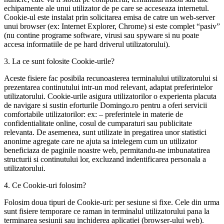
echipamente ale unui utilizator de pe care se acceseaza internetul.
Cookie-ul este instalat prin solicitarea emisa de catre un web-server
unui browser (ex: Internet Explorer, Chrome) si este complet “pasiv”
(nu contine programe software, virusi sau spyware si nu poate
accesa informatiile de pe hard driverul utilizatorului).
3. La ce sunt folosite Cookie-urile?
Aceste fisiere fac posibila recunoasterea terminalului utilizatorului si
prezentarea continutului intr-un mod relevant, adaptat preferintelor
utilizatorului. Cookie-urile asigura utilizatorilor o experienta placuta
de navigare si sustin eforturile Domingo.ro pentru a oferi servicii
comfortabile utilizatorilor: ex: – preferintele in materie de
confidentialitate online, cosul de cumparaturi sau publicitate
relevanta. De asemenea, sunt utilizate in pregatirea unor statistici
anonime agregate care ne ajuta sa intelegem cum un utilizator
beneficiaza de paginile noastre web, permitandu-ne imbunatatirea
structurii si continutului lor, excluzand indentificarea personala a
utilizatorului.
4. Ce Cookie-uri folosim?
Folosim doua tipuri de Cookie-uri: per sesiune si fixe. Cele din urma
sunt fisiere temporare ce raman in terminalul utilizatorului pana la
terminarea sesiunii sau inchiderea aplicatiei (browser-ului web).