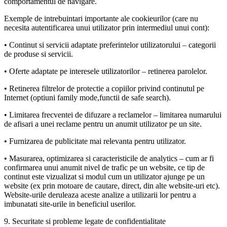
comportamentul de navigare.
Exemple de intrebuintari importante ale cookieurilor (care nu
necesita autentificarea unui utilizator prin intermediul unui cont):
• Continut si servicii adaptate preferintelor utilizatorului – categorii
de produse si servicii.
• Oferte adaptate pe interesele utilizatorilor – retinerea parolelor.
• Retinerea filtrelor de protectie a copiilor privind continutul pe
Internet (optiuni family mode,functii de safe search).
• Limitarea frecventei de difuzare a reclamelor – limitarea numarului
de afisari a unei reclame pentru un anumit utilizator pe un site.
• Furnizarea de publicitate mai relevanta pentru utilizator.
• Masurarea, optimizarea si caracteristicile de analytics – cum ar fi
confirmarea unui anumit nivel de trafic pe un website, ce tip de
continut este vizualizat si modul cum un utilizator ajunge pe un
website (ex prin motoare de cautare, direct, din alte website-uri etc).
Website-urile deruleaza aceste analize a utilizarii lor pentru a
imbunatati site-urile in beneficiul userilor.
9. Securitate si probleme legate de confidentialitate