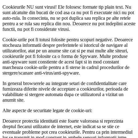
Cookieurile NU sunt virusi! Ele folosesc formate tip plain text. Nu
sunt alcatuite din bucati de cod asa ca nu pot fi executate nici nu pot
auto-rula. In consecinta, nu se pot duplica sau replica pe alte retele
pentru a se rula sau replica din nou. Deoarece nu pot indeplini aceste
functii, nu pot fi considerate virusi.
Cookie-urile pot fi totusi folosite pentru scopuri negative. Deoarece
stocheaza informatii despre preferintele si istoricul de navigare al
utilizatorilor, atat pe un anume site cat si pe mai multe alte siteuri,
cookieurile pot fi folosite ca o forma de Spyware. Multe produse
anti-spyware sunt constiente de acest fapt si in mod constant
marcheaza cookie-urile pentru a fi sterse in cadrul procedurilor de
stergere/scanare anti-virus/anti-spyware.
In general browserele au integrate setari de confidentialitate care
furnizeaza diferite nivele de acceptare a cookieurilor, perioada de
valabilitate si stergere automata dupa ce utilizatorul a vizitat un
anumit site.
Alte aspecte de securitate legate de cookie-uri:
Deoarece protectia identitatii este foarte valoroasa si reprezinta
dreptul fiecarui utilizator de internet, este indicat sa se stie ce
eventuale probleme pot crea cookieurile. Pentru ca prin intermediul
lor se transmit in mod constant in ambele sensuri informatii intre