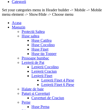
Categorii
Set your categories menu in Header builder -> Mobile -> Mobile
menu element -> Show/Hide -> Choose menu
Acasa
Magazin
Protectii Saltea
Huse saltea
Huse Catifea
Huse Cocolino
Huse Finet
Huse tip Topper
Prosoape bumbac
Lenjerii de Pat
Lenjerii Cocolino
Lenjerii Craciun
Lenjerii Finet
Lenjerii Finet 4 Piese
Lenjerii Finet 6 Piese
Halate de baie
Paturi si Cuverturi
Cuverturi de Craciun
Perne
Huse Perna