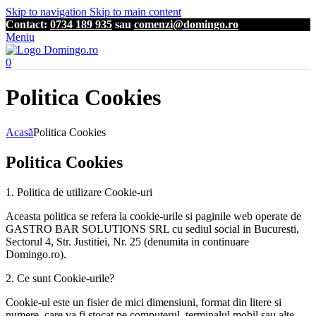
Skip to navigation
Skip to main content
Contact:
0734 189 935
sau
comenzi@domingo.ro
Meniu
0
Politica Cookies
Acasă
Politica Cookies
Politica Cookies
1. Politica de utilizare Cookie-uri
Aceasta politica se refera la cookie-urile si paginile web operate de
GASTRO BAR SOLUTIONS SRL cu sediul social in Bucuresti,
Sectorul 4, Str. Justitiei, Nr. 25 (denumita in continuare
Domingo.ro).
2. Ce sunt Cookie-urile?
Cookie-ul este un fisier de mici dimensiuni, format din litere si
numere, care va fi stocat pe computerul, terminalul mobil sau alte