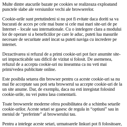
Multe dintre atacurile bazate pe cookies se realizeaza exploatand
punctele slabe ale versiunilor vechi ale browserelor.
Cookie-urile sunt pretutindeni si nu pot fi evitate daca doriti sa va
bucurati de acces pe cele mai bune si cele mai mari site-uri de pe
Internet – locale sau internationale. Cu o intelegere clara a modului
lor de operare si a beneficiilor pe care le aduc, puteti lua masurile
necesare de securitate astel incat sa puteti naviga cu incredere pe
internet.
Dezactivarea si refuzul de a primi cookie-uri pot face anumite site-
uri impracticabile sau dificil de vizitat si folosit. De asemenea,
refuzul de a accepta cookie-uri nu inseamna ca nu veti mai
primi/vedea publicitate online.
Este posibila setarea din browser pentru ca aceste cookie-uri sa nu
mai fie acceptate sau poti seta browserul sa accepte cookie-uri de la
un site anume. Dar, de exemplu, daca nu esti inregistat folosind
cookie-urile, nu vei putea lasa comentarii.
Toate browserele moderne ofera posibilitatea de a schimba setarile
cookie-urilor. Aceste setari se gasesc de regula in “optiuni” sau in
meniul de “preferinte” al browserului tau.
Pentru a intelege aceste setari, urmatoarele linkuri pot fi folositoare,