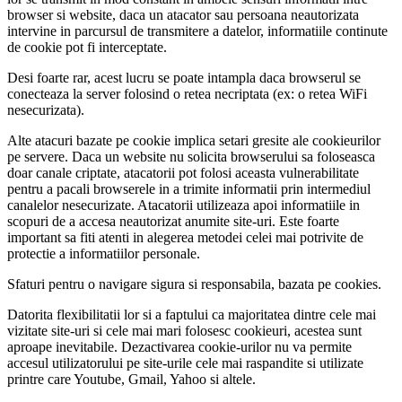
browser si website, daca un atacator sau persoana neautorizata
intervine in parcursul de transmitere a datelor, informatiile continute
de cookie pot fi interceptate.
Desi foarte rar, acest lucru se poate intampla daca browserul se
conecteaza la server folosind o retea necriptata (ex: o retea WiFi
nesecurizata).
Alte atacuri bazate pe cookie implica setari gresite ale cookieurilor
pe servere. Daca un website nu solicita browserului sa foloseasca
doar canale criptate, atacatorii pot folosi aceasta vulnerabilitate
pentru a pacali browserele in a trimite informatii prin intermediul
canalelor nesecurizate. Atacatorii utilizeaza apoi informatiile in
scopuri de a accesa neautorizat anumite site-uri. Este foarte
important sa fiti atenti in alegerea metodei celei mai potrivite de
protectie a informatiilor personale.
Sfaturi pentru o navigare sigura si responsabila, bazata pe cookies.
Datorita flexibilitatii lor si a faptului ca majoritatea dintre cele mai
vizitate site-uri si cele mai mari folosesc cookieuri, acestea sunt
aproape inevitabile. Dezactivarea cookie-urilor nu va permite
accesul utilizatorului pe site-urile cele mai raspandite si utilizate
printre care Youtube, Gmail, Yahoo si altele.