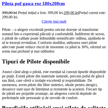
Pilota puf gasca roz 180x200cm
399,00
lei
Prețul inițial a fost: 399,00 lei.
299,00
lei
Prețul curent este:
299,00 lei.
Citește mai mult
Pilote – o alegere excelentă pentru oricine dorește să transforme
somnul într-o experiență plăcută și confortabilă. Indiferent de sezon,
o pilotă de calitate poate îmbunătăți semnificativ odihna, ajutându-te
să te trezești revitalizat. Conform studiilor, utilizarea unei pilote
adecvate poate reduce riscul de insomnie cu până la 30%, oferind un
somn mai profund și mai odihnitor.
Tipuri de Pilote disponibile
Atunci când alegi o pilotă, este esențial să cunoști tipurile disponibile
pe piață. Există pilote din materiale naturale, precum puful de gâscă
sau lână, care oferă o izolație excelentă și respirabilitate. De
asemenea, avem pilote din fibre sintetice, ideale pentru alergici,
deoarece sunt ușor de întreținut și rezistente la acarieni. Fiecare tip
de pilotă are propriile avantaje, iar alegerea corectă depinde de
preferințele tale personale și de nevoile de confort.