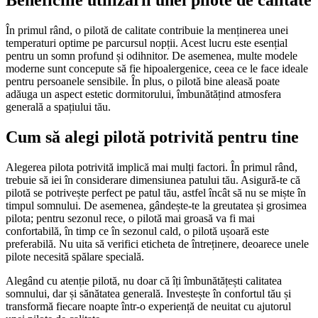
Beneficiile utilizării unei pilote de calitate
În primul rând, o pilotă de calitate contribuie la menținerea unei
temperaturi optime pe parcursul nopții. Acest lucru este esențial
pentru un somn profund și odihnitor. De asemenea, multe modele
moderne sunt concepute să fie hipoalergenice, ceea ce le face ideale
pentru persoanele sensibile. În plus, o pilotă bine aleasă poate
adăuga un aspect estetic dormitorului, îmbunătățind atmosfera
generală a spațiului tău.
Cum să alegi pilotă potrivită pentru tine
Alegerea pilota potrivită implică mai mulți factori. În primul rând,
trebuie să iei în considerare dimensiunea patului tău. Asigură-te că
pilotă se potrivește perfect pe patul tău, astfel încât să nu se miște în
timpul somnului. De asemenea, gândește-te la greutatea și grosimea
pilota; pentru sezonul rece, o pilotă mai groasă va fi mai
confortabilă, în timp ce în sezonul cald, o pilotă ușoară este
preferabilă. Nu uita să verifici eticheta de întreținere, deoarece unele
pilote necesită spălare specială.
Alegând cu atenție pilotă, nu doar că îți îmbunătățești calitatea
somnului, dar și sănătatea generală. Investește în confortul tău și
transformă fiecare noapte într-o experiență de neuitat cu ajutorul