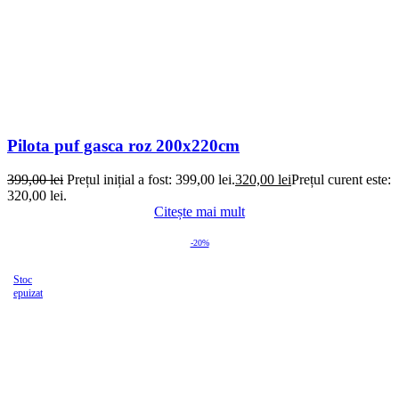
Pilota puf gasca roz 200x220cm
399,00
lei
Prețul inițial a fost: 399,00 lei.
320,00
lei
Prețul curent este:
320,00 lei.
Citește mai mult
-20%
Stoc
epuizat