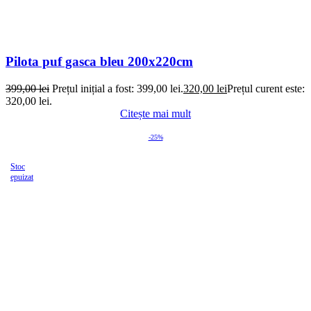
Pilota puf gasca bleu 200x220cm
399,00
lei
Prețul inițial a fost: 399,00 lei.
320,00
lei
Prețul curent este:
320,00 lei.
Citește mai mult
-25%
Stoc
epuizat