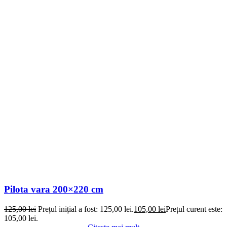
Pilota vara 200×220 cm
125,00
lei
Prețul inițial a fost: 125,00 lei.
105,00
lei
Prețul curent este:
105,00 lei.