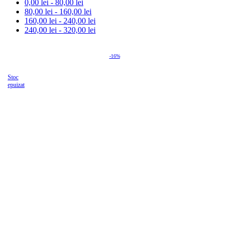
0,00
lei
-
80,00
lei
80,00
lei
-
160,00
lei
160,00
lei
-
240,00
lei
240,00
lei
-
320,00
lei
-16%
Stoc
epuizat