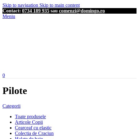
Skip to navigation
Skip to main content
Contact:
0734 189 935
sau
comenzi@domingo.ro
Meniu
0
Pilote
Categorii
Toate produsele
Articole Copii
Cearceaf cu elastic
Colectia de Craciun
Halate de baie