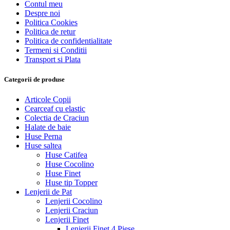
Contul meu
Despre noi
Politica Cookies
Politica de retur
Politica de confidentialitate
Termeni si Conditii
Transport si Plata
Categorii de produse
Articole Copii
Cearceaf cu elastic
Colectia de Craciun
Halate de baie
Huse Perna
Huse saltea
Huse Catifea
Huse Cocolino
Huse Finet
Huse tip Topper
Lenjerii de Pat
Lenjerii Cocolino
Lenjerii Craciun
Lenjerii Finet
Lenjerii Finet 4 Piese