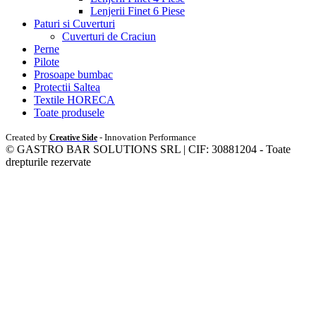
Lenjerii Finet 6 Piese
Paturi si Cuverturi
Cuverturi de Craciun
Perne
Pilote
Prosoape bumbac
Protectii Saltea
Textile HORECA
Toate produsele
Created by
- Innovation Performance
Creative Side
© GASTRO BAR SOLUTIONS SRL | CIF: 30881204 - Toate
drepturile rezervate