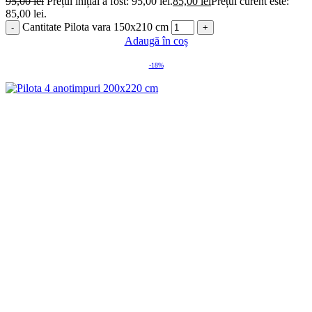
95,00
lei
Prețul inițial a fost: 95,00 lei.
85,00
lei
Prețul curent este:
85,00 lei.
Cantitate Pilota vara 150x210 cm
Adaugă în coș
-18%