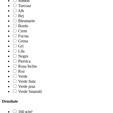
Somon
Turcoaz
Alb
Bej
Bleumarin
Bordo
Crem
Fucsia
Grena
Gri
Lila
Negru
Piersica
Roșu închis
Roz
Verde
Verde fistic
Verde praz
Verde Smarald
Densitate
160 g/m²