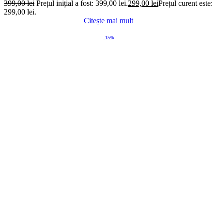
399,00
lei
Prețul inițial a fost: 399,00 lei.
299,00
lei
Prețul curent este:
299,00 lei.
Citește mai mult
-15%