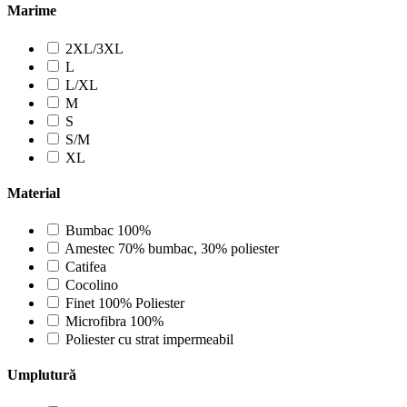
Marime
2XL/3XL
L
L/XL
M
S
S/M
XL
Material
Bumbac 100%
Amestec 70% bumbac, 30% poliester
Catifea
Cocolino
Finet 100% Poliester
Microfibra 100%
Poliester cu strat impermeabil
Umplutură