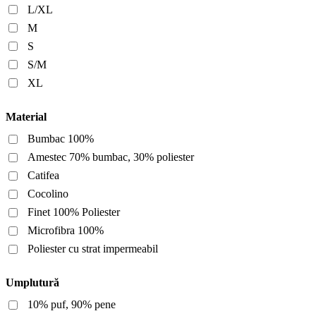
L/XL
M
S
S/M
XL
Material
Bumbac 100%
Amestec 70% bumbac, 30% poliester
Catifea
Cocolino
Finet 100% Poliester
Microfibra 100%
Poliester cu strat impermeabil
Umplutură
10% puf, 90% pene