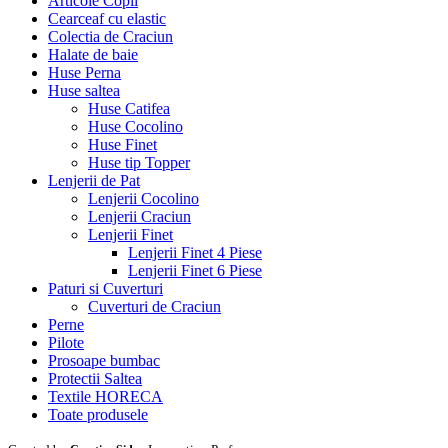
Articole Copii
Cearceaf cu elastic
Colectia de Craciun
Halate de baie
Huse Perna
Huse saltea
Huse Catifea
Huse Cocolino
Huse Finet
Huse tip Topper
Lenjerii de Pat
Lenjerii Cocolino
Lenjerii Craciun
Lenjerii Finet
Lenjerii Finet 4 Piese
Lenjerii Finet 6 Piese
Paturi si Cuverturi
Cuverturi de Craciun
Perne
Pilote
Prosoape bumbac
Protectii Saltea
Textile HORECA
Toate produsele