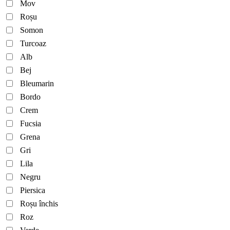
Mov
Roșu
Somon
Turcoaz
Alb
Bej
Bleumarin
Bordo
Crem
Fucsia
Grena
Gri
Lila
Negru
Piersica
Roșu închis
Roz