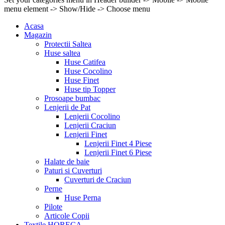
menu element -> Show/Hide -> Choose menu
Acasa
Magazin
Protectii Saltea
Huse saltea
Huse Catifea
Huse Cocolino
Huse Finet
Huse tip Topper
Prosoape bumbac
Lenjerii de Pat
Lenjerii Cocolino
Lenjerii Craciun
Lenjerii Finet
Lenjerii Finet 4 Piese
Lenjerii Finet 6 Piese
Halate de baie
Paturi si Cuverturi
Cuverturi de Craciun
Perne
Huse Perna
Pilote
Articole Copii
Textile HORECA