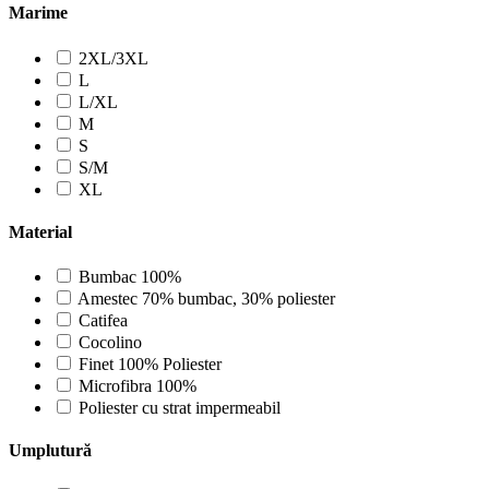
Marime
2XL/3XL
L
L/XL
M
S
S/M
XL
Material
Bumbac 100%
Amestec 70% bumbac, 30% poliester
Catifea
Cocolino
Finet 100% Poliester
Microfibra 100%
Poliester cu strat impermeabil
Umplutură