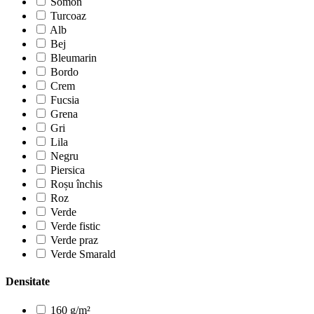
Somon
Turcoaz
Alb
Bej
Bleumarin
Bordo
Crem
Fucsia
Grena
Gri
Lila
Negru
Piersica
Roșu închis
Roz
Verde
Verde fistic
Verde praz
Verde Smarald
Densitate
160 g/m²