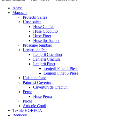
Acasa
Magazin
Protectii Saltea
Huse saltea
Huse Catifea
Huse Cocolino
Huse Finet
Huse tip Topper
Prosoape bumbac
Lenjerii de Pat
Lenjerii Cocolino
Lenjerii Craciun
Lenjerii Finet
Lenjerii Finet 4 Piese
Lenjerii Finet 6 Piese
Halate de baie
Paturi si Cuverturi
Cuverturi de Craciun
Perne
Huse Perna
Pilote
Articole Copii
Textile HORECA
Reduceri