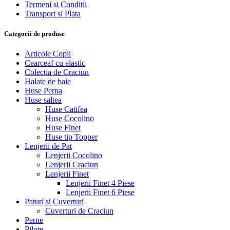
Termeni si Conditii
Transport si Plata
Categorii de produse
Articole Copii
Cearceaf cu elastic
Colectia de Craciun
Halate de baie
Huse Perna
Huse saltea
Huse Catifea
Huse Cocolino
Huse Finet
Huse tip Topper
Lenjerii de Pat
Lenjerii Cocolino
Lenjerii Craciun
Lenjerii Finet
Lenjerii Finet 4 Piese
Lenjerii Finet 6 Piese
Paturi si Cuverturi
Cuverturi de Craciun
Perne
Pilote