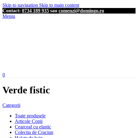
Skip to navigation
Skip to main content
Contact:
0734 189 935
sau
comenzi@domingo.ro
Meniu
0
Verde fistic
Categorii
Toate produsele
Articole Copii
Cearceaf cu elastic
Colectia de Craciun
Halate de baie