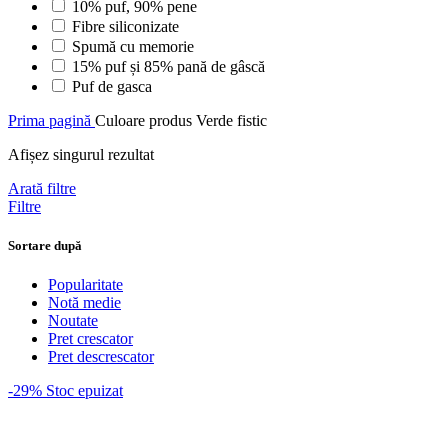
10% puf, 90% pene
Fibre siliconizate
Spumă cu memorie
15% puf și 85% pană de gâscă
Puf de gasca
Prima pagină
Culoare produs
Verde fistic
Afișez singurul rezultat
Arată filtre
Filtre
Sortare după
Popularitate
Notă medie
Noutate
Pret crescator
Pret descrescator
-29%
Stoc epuizat