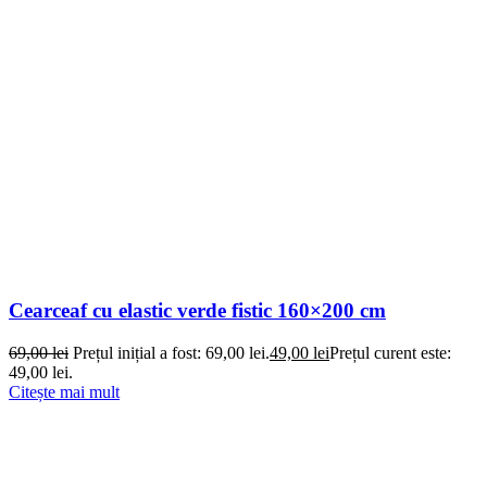
Cearceaf cu elastic verde fistic 160×200 cm
69,00
lei
Prețul inițial a fost: 69,00 lei.
49,00
lei
Prețul curent este:
49,00 lei.
Citește mai mult