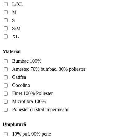
L/XL
M
S
S/M
XL
Material
Bumbac 100%
Amestec 70% bumbac, 30% poliester
Catifea
Cocolino
Finet 100% Poliester
Microfibra 100%
Poliester cu strat impermeabil
Umplutură
10% puf, 90% pene