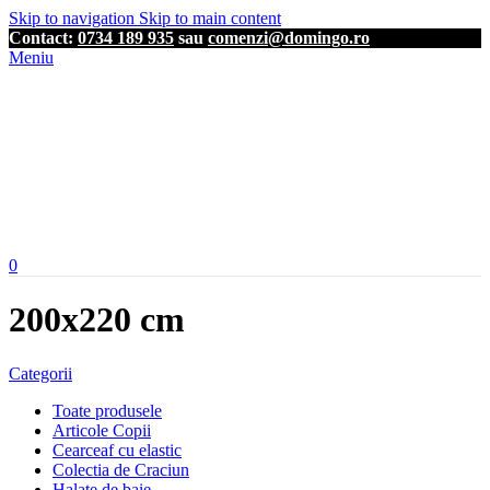
Skip to navigation
Skip to main content
Contact:
0734 189 935
sau
comenzi@domingo.ro
Meniu
0
200x220 cm
Categorii
Toate produsele
Articole Copii
Cearceaf cu elastic
Colectia de Craciun
Halate de baie