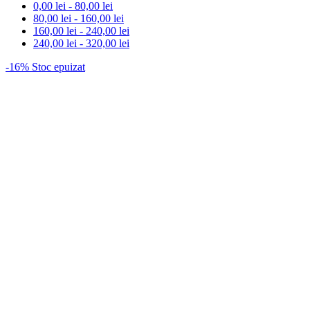
0,00
lei
-
80,00
lei
80,00
lei
-
160,00
lei
160,00
lei
-
240,00
lei
240,00
lei
-
320,00
lei
-16%
Stoc epuizat