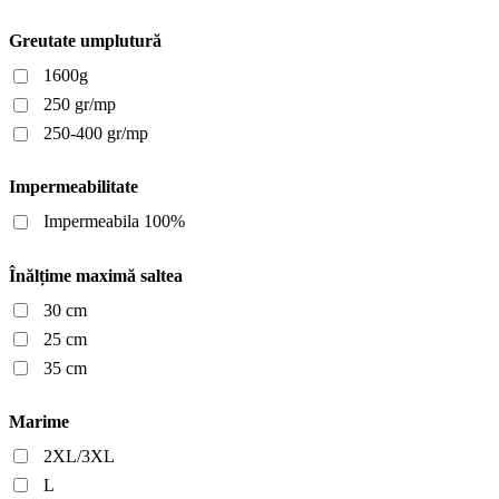
Greutate umplutură
1600g
250 gr/mp
250-400 gr/mp
Impermeabilitate
Impermeabila 100%
Înălțime maximă saltea
30 cm
25 cm
35 cm
Marime
2XL/3XL
L