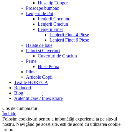
Huse tip Topper
Prosoape bumbac
Lenjerii de Pat
Lenjerii Cocolino
Lenjerii Craciun
Lenjerii Finet
Lenjerii Finet 4 Piese
Lenjerii Finet 6 Piese
Halate de baie
Paturi si Cuverturi
Cuverturi de Craciun
Perne
Huse Perna
Pilote
Articole Copii
Textile HORECA
Reduceri
Blog
Autentificare / Înregistrare
Coș de cumpărături
Închide
Folosim cookie-uri pentru a îmbunătăți experiența ta pe site-ul
nostru. Navigând pe acest site, ești de acord cu utilizarea cookie-
urilor.