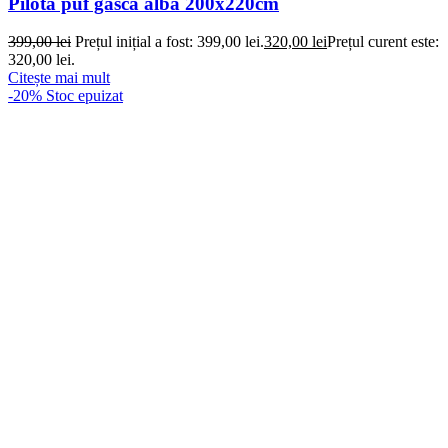
Pilota puf gasca alba 200x220cm
399,00
lei
Prețul inițial a fost: 399,00 lei.
320,00
lei
Prețul curent este:
320,00 lei.
Citește mai mult
-20%
Stoc epuizat