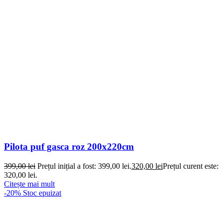
Pilota puf gasca roz 200x220cm
399,00
lei
Prețul inițial a fost: 399,00 lei.
320,00
lei
Prețul curent este:
320,00 lei.
Citește mai mult
-20%
Stoc epuizat