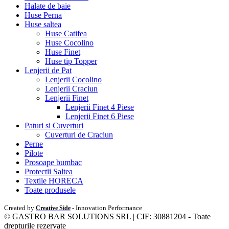
Halate de baie
Huse Perna
Huse saltea
Huse Catifea
Huse Cocolino
Huse Finet
Huse tip Topper
Lenjerii de Pat
Lenjerii Cocolino
Lenjerii Craciun
Lenjerii Finet
Lenjerii Finet 4 Piese
Lenjerii Finet 6 Piese
Paturi si Cuverturi
Cuverturi de Craciun
Perne
Pilote
Prosoape bumbac
Protectii Saltea
Textile HORECA
Toate produsele
Created by
- Innovation Performance
Creative Side
© GASTRO BAR SOLUTIONS SRL | CIF: 30881204 - Toate
drepturile rezervate