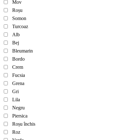
Mov
Roșu
Somon
Turcoaz
Alb
Bej
Bleumarin
Bordo
Crem
Fucsia
Grena
Gri
Lila
Negru
Piersica
Roșu închis
Roz