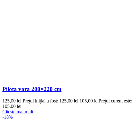
Pilota vara 200×220 cm
125,00
lei
Prețul inițial a fost: 125,00 lei.
105,00
lei
Prețul curent este:
105,00 lei.
Citește mai mult
-18%