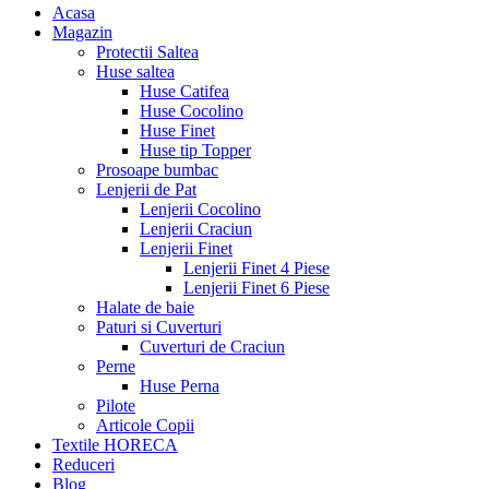
Acasa
Magazin
Protectii Saltea
Huse saltea
Huse Catifea
Huse Cocolino
Huse Finet
Huse tip Topper
Prosoape bumbac
Lenjerii de Pat
Lenjerii Cocolino
Lenjerii Craciun
Lenjerii Finet
Lenjerii Finet 4 Piese
Lenjerii Finet 6 Piese
Halate de baie
Paturi si Cuverturi
Cuverturi de Craciun
Perne
Huse Perna
Pilote
Articole Copii
Textile HORECA
Reduceri
Blog