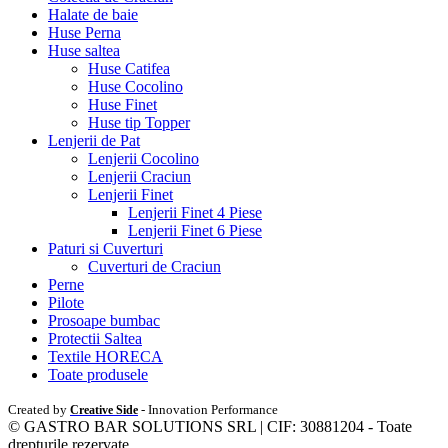
Halate de baie
Huse Perna
Huse saltea
Huse Catifea
Huse Cocolino
Huse Finet
Huse tip Topper
Lenjerii de Pat
Lenjerii Cocolino
Lenjerii Craciun
Lenjerii Finet
Lenjerii Finet 4 Piese
Lenjerii Finet 6 Piese
Paturi si Cuverturi
Cuverturi de Craciun
Perne
Pilote
Prosoape bumbac
Protectii Saltea
Textile HORECA
Toate produsele
Created by
- Innovation Performance
Creative Side
© GASTRO BAR SOLUTIONS SRL | CIF: 30881204 - Toate
drepturile rezervate