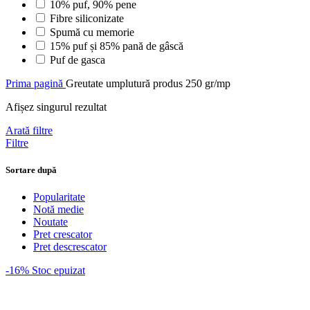
10% puf, 90% pene
Fibre siliconizate
Spumă cu memorie
15% puf și 85% pană de gâscă
Puf de gasca
Prima pagină
Greutate umplutură produs
250 gr/mp
Afișez singurul rezultat
Arată filtre
Filtre
Sortare după
Popularitate
Notă medie
Noutate
Pret crescator
Pret descrescator
-16%
Stoc epuizat