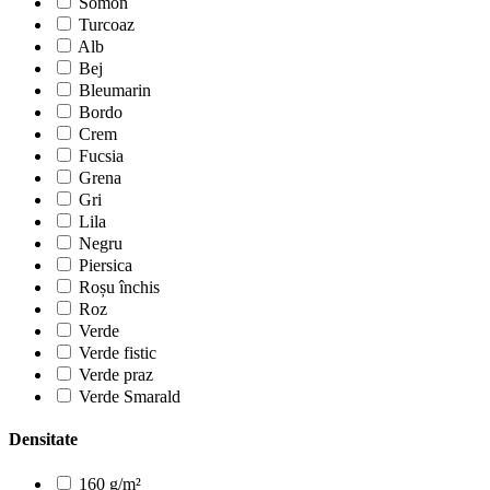
Somon
Turcoaz
Alb
Bej
Bleumarin
Bordo
Crem
Fucsia
Grena
Gri
Lila
Negru
Piersica
Roșu închis
Roz
Verde
Verde fistic
Verde praz
Verde Smarald
Densitate
160 g/m²