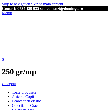
Skip to navigation
Skip to main content
Contact:
0734 189 935
sau
comenzi@domingo.ro
Meniu
0
250 gr/mp
Categorii
Toate produsele
Articole Copii
Cearceaf cu elastic
Colectia de Craciun
Halate de baie