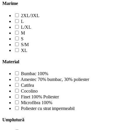
Marime
2XL/3XL
L
L/XL
M
S
S/M
XL
Material
Bumbac 100%
Amestec 70% bumbac, 30% poliester
Catifea
Cocolino
Finet 100% Poliester
Microfibra 100%
Poliester cu strat impermeabil
Umplutură