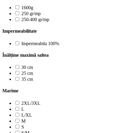
1600g
250 gr/mp
250-400 gr/mp
Impermeabilitate
Impermeabila 100%
Înălțime maximă saltea
30 cm
25 cm
35 cm
Marime
2XL/3XL
L
L/XL
M
S
S/M