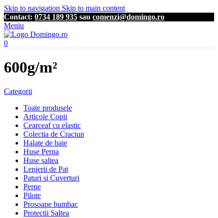
Skip to navigation
Skip to main content
Contact:
0734 189 935
sau
comenzi@domingo.ro
Meniu
0
600g/m²
Categorii
Toate produsele
Articole Copii
Cearceaf cu elastic
Colectia de Craciun
Halate de baie
Huse Perna
Huse saltea
Lenjerii de Pat
Paturi si Cuverturi
Perne
Pilote
Prosoape bumbac
Protectii Saltea