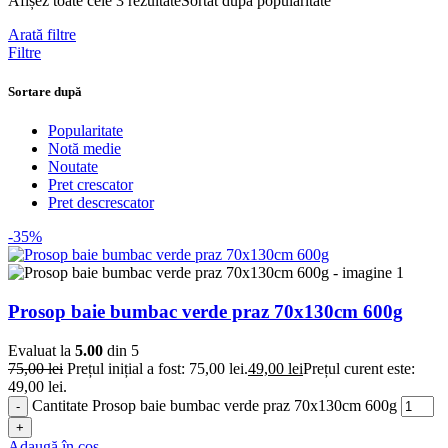
Afișez toate cele 3 rezultate
Sortat după popularitate
Arată filtre
Filtre
Sortare după
Popularitate
Notă medie
Noutate
Pret crescator
Pret descrescator
-35%
Prosop baie bumbac verde praz 70x130cm 600g
Evaluat la
5.00
din 5
75,00
lei
Prețul inițial a fost: 75,00 lei.
49,00
lei
Prețul curent este:
49,00 lei.
Cantitate Prosop baie bumbac verde praz 70x130cm 600g
Adaugă în coș