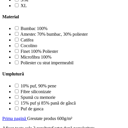
XL
Material
Bumbac 100%
Amestec 70% bumbac, 30% poliester
Catifea
Cocolino
Finet 100% Poliester
Microfibra 100%
Poliester cu strat impermeabil
Umplutură
10% puf, 90% pene
Fibre siliconizate
Spumă cu memorie
15% puf și 85% pană de gâscă
Puf de gasca
Prima pagină
Greutate produs
600g/m²