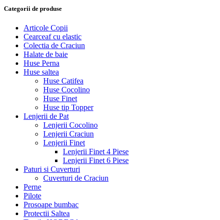
Categorii de produse
Articole Copii
Cearceaf cu elastic
Colectia de Craciun
Halate de baie
Huse Perna
Huse saltea
Huse Catifea
Huse Cocolino
Huse Finet
Huse tip Topper
Lenjerii de Pat
Lenjerii Cocolino
Lenjerii Craciun
Lenjerii Finet
Lenjerii Finet 4 Piese
Lenjerii Finet 6 Piese
Paturi si Cuverturi
Cuverturi de Craciun
Perne
Pilote
Prosoape bumbac
Protectii Saltea