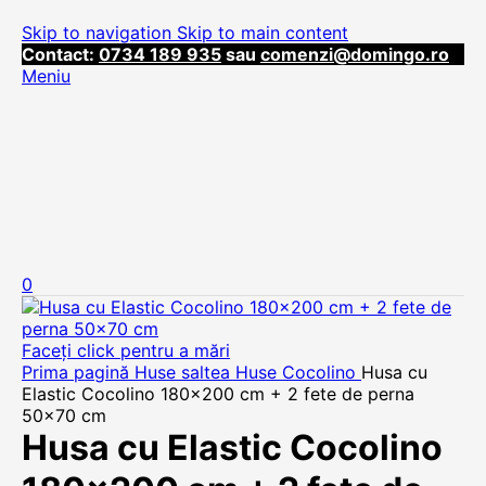
Skip to navigation
Skip to main content
Contact:
0734 189 935
sau
comenzi@domingo.ro
Meniu
0
Faceți click pentru a mări
Prima pagină
Huse saltea
Huse Cocolino
Husa cu
Elastic Cocolino 180×200 cm + 2 fete de perna
50×70 cm
Husa cu Elastic Cocolino