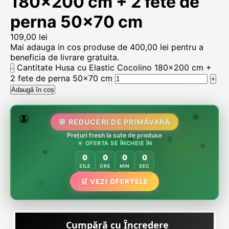
180×200 cm + 2 fete de
perna 50×70 cm
109,00
lei
Mai adauga in cos produse de
400,00
lei
pentru a
beneficia de livrare gratuita.
Cantitate Husa cu Elastic Cocolino 180x200 cm +
2 fete de perna 50x70 cm
Adaugă în coș
🌷
🦋
🌸 REDUCERI DE PRIMĂVARĂ
🌸
Prețuri fresh la sute de produse
🌸
🏵️
☀️ OFERTA SE ÎNCHEIE ÎN
🌸
🌿
🏵️
0
0
0
0
🏵️
ZILE
ORE
MIN
SEC
🌿
🛒 VEZI OFERTELE
🌸
Cumpără cu Încredere