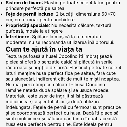
Sistem de fixare
: Elastic pe toate cele 4 laturi pentru
prindere perfectă pe saltea
Fețe de pernă incluse
: 2 bucăți, dimensiune 50x70
cm, cu fermoar pentru închidere
Proprietăți speciale
: Nu necesită călcare, textură
pufoasă, moale la atingere
Întreținere
: Spălare la mașină la temperaturi
moderate; nu se recomandă utilizarea înălbitorului.
Cum te ajută în viața ta
Textura pufoasă a husei Cocolino îți îmbrățișează
pielea și oferă o senzație caldă și plăcută în serile
răcoroase și nopțile de iarnă. Elasticul pe toate cele 4
laturi menține husa perfect fixă pe saltea, fără cute
sau alunecări, indiferent cât de mult te miști noaptea.
Nu mai pierzi timp cu călcatul - husa Cocolino
rămâne netedă după spălare și se usucă repede.
Materialul este ușor de îngrijit și își păstrează
moliciunea și aspectul chiar și după utilizare
îndelungată. Fețele de pernă cu fermoar sunt practice
și se coordonează perfect cu husa. Dacă îți place să
simți moliciunea și căldura când intri în pat, această
husă este perfectă pentru tine. Este ideală pentru