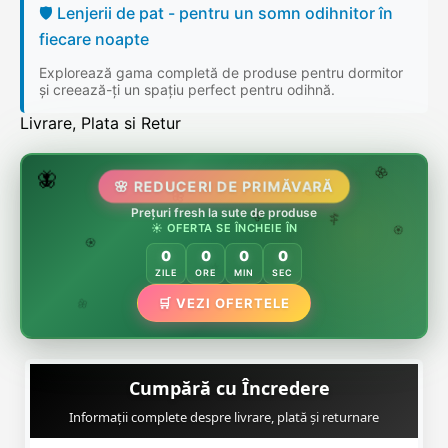
🛡️ Lenjerii de pat - pentru un somn odihnitor în
fiecare noapte
Explorează gama completă de produse pentru dormitor
și creează-ți un spațiu perfect pentru odihnă.
Livrare, Plata si Retur
🌷
🦋
🌸 REDUCERI DE PRIMĂVARĂ
🌸
🌸
Prețuri fresh la sute de produse
🏵️
☀️ OFERTA SE ÎNCHEIE ÎN
🌸
🌿
🏵️
0
0
0
0
🏵️
ZILE
ORE
MIN
SEC
🌿
🛒 VEZI OFERTELE
🌸
Cumpără cu Încredere
Informații complete despre livrare, plată și returnare