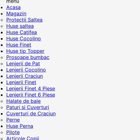
menu
Acasa
Magazin
Protectii Saltea
Huse saltea
Huse Catifea
Huse Cocolino
Huse Finet
Huse tip Topper
Prosoape bumbac
Lenjerii de Pat
Lenjerii Cocolino
Lenjerii Craciun
Lenjerii Finet
Lenjerii Finet 4 Piese
Lenjerii Finet 6 Piese
Halate de baie
Paturi si Cuverturi
Cuverturi de Craciun
Perne
Huse Perna
Pilote
Articole Copii