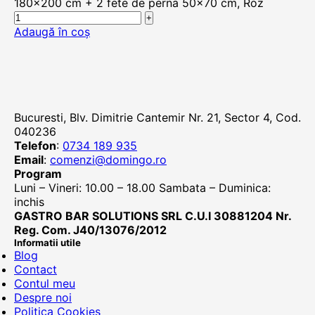
180x200 cm + 2 fete de perna 50x70 cm, Roz
Adaugă în coș
Bucuresti, Blv. Dimitrie Cantemir Nr. 21, Sector 4, Cod.
040236
Telefon
:
0734 189 935
Email
:
comenzi@domingo.ro
Program
Luni – Vineri: 10.00 – 18.00 Sambata – Duminica:
inchis
GASTRO BAR SOLUTIONS SRL C.U.I 30881204 Nr.
Reg. Com. J40/13076/2012
Informatii utile
Blog
Contact
Contul meu
Despre noi
Politica Cookies