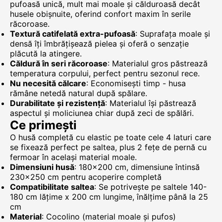
pufoasă unică, mult mai moale și călduroasă decât
husele obișnuite, oferind confort maxim în serile
răcoroase.
Textură catifelată extra-pufoasă
: Suprafața moale și
densă îți îmbrățișează pielea și oferă o senzație
plăcută la atingere.
Căldură în seri răcoroase
: Materialul gros păstrează
temperatura corpului, perfect pentru sezonul rece.
Nu necesită călcare
: Economisești timp - husa
rămâne netedă natural după spălare.
Durabilitate și rezistență
: Materialul își păstrează
aspectul și moliciunea chiar după zeci de spălări.
Ce primești
O husă completă cu elastic pe toate cele 4 laturi care
se fixează perfect pe saltea, plus 2 fețe de pernă cu
fermoar în același material moale.
Dimensiuni husă
: 180x200 cm, dimensiune întinsă
230x250 cm pentru acoperire completă
Compatibilitate saltea
: Se potrivește pe saltele 140-
180 cm lățime x 200 cm lungime, înălțime până la 25
cm
Material
: Cocolino (material moale și pufos)