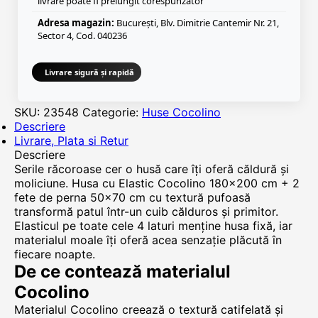
livrare poate fi prelungit corespunzător
Adresa magazin:
București, Blv. Dimitrie Cantemir Nr. 21,
Sector 4, Cod. 040236
Livrare sigură și rapidă
SKU:
23548
Categorie:
Huse Cocolino
Descriere
Livrare, Plata si Retur
Descriere
Serile răcoroase cer o husă care îți oferă căldură și
moliciune. Husa cu Elastic Cocolino 180x200 cm + 2
fete de perna 50x70 cm cu textură pufoasă
transformă patul într-un cuib călduros și primitor.
Elasticul pe toate cele 4 laturi menține husa fixă, iar
materialul moale îți oferă acea senzație plăcută în
fiecare noapte.
De ce contează materialul
Cocolino
Materialul Cocolino creează o textură catifelată și