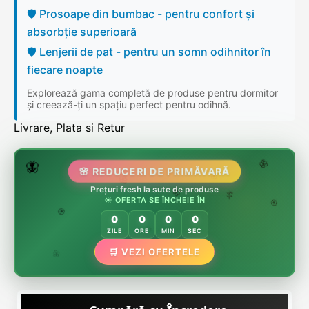
🛡️ Prosoape din bumbac - pentru confort și
absorbție superioară
🛡️ Lenjerii de pat - pentru un somn odihnitor în
fiecare noapte
Explorează gama completă de produse pentru dormitor
și creează-ți un spațiu perfect pentru odihnă.
Livrare, Plata si Retur
🌷
🦋
🌸 REDUCERI DE PRIMĂVARĂ
🌸
Prețuri fresh la sute de produse
🌸
🏵️
☀️ OFERTA SE ÎNCHEIE ÎN
🌸
🌿
🏵️
0
0
0
0
🏵️
ZILE
ORE
MIN
SEC
🌿
🛒 VEZI OFERTELE
🌸