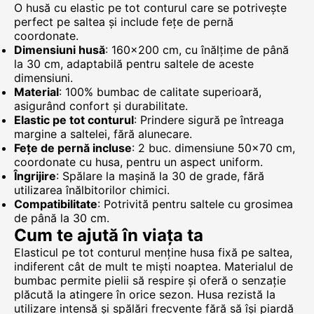
O husă cu elastic pe tot conturul care se potrivește
perfect pe saltea și include fețe de pernă
coordonate.
Dimensiuni husă
: 160x200 cm, cu înălțime de până
la 30 cm, adaptabilă pentru saltele de aceste
dimensiuni.
Material
: 100% bumbac de calitate superioară,
asigurând confort și durabilitate.
Elastic pe tot conturul
: Prindere sigură pe întreaga
margine a saltelei, fără alunecare.
Fețe de pernă incluse
: 2 buc. dimensiune 50x70 cm,
coordonate cu husa, pentru un aspect uniform.
Îngrijire
: Spălare la mașină la 30 de grade, fără
utilizarea înălbitorilor chimici.
Compatibilitate
: Potrivită pentru saltele cu grosimea
de până la 30 cm.
Cum te ajută în viața ta
Elasticul pe tot conturul menține husa fixă pe saltea,
indiferent cât de mult te miști noaptea. Materialul de
bumbac permite pielii să respire și oferă o senzație
plăcută la atingere în orice sezon. Husa rezistă la
utilizare intensă și spălări frecvente fără să își piardă