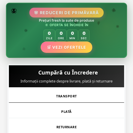
🌷
🦋
🌸 REDUCERI DE PRIMĂVARĂ
🌸
Prețuri fresh la sute de produse
🌸
🏵️
☀️ OFERTA SE ÎNCHEIE ÎN
🌸
🌿
🏵️
0
0
0
0
🏵️
ZILE
ORE
MIN
SEC
🌿
🛒 VEZI OFERTELE
🌸
Cumpără cu Încredere
Informații complete despre livrare, plată și returnare
TRANSPORT
PLATĂ
RETURNARE