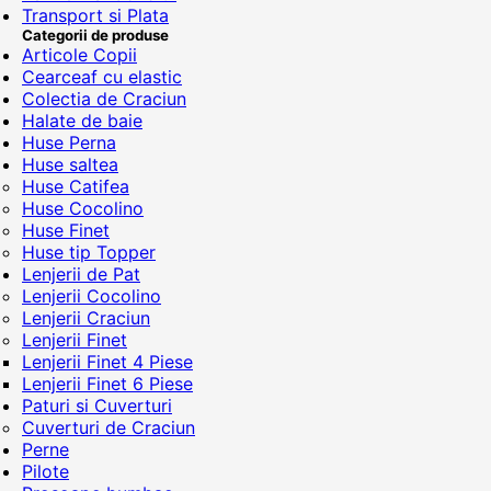
Transport si Plata
Categorii de produse
Articole Copii
Cearceaf cu elastic
Colectia de Craciun
Halate de baie
Huse Perna
Huse saltea
Huse Catifea
Huse Cocolino
Huse Finet
Huse tip Topper
Lenjerii de Pat
Lenjerii Cocolino
Lenjerii Craciun
Lenjerii Finet
Lenjerii Finet 4 Piese
Lenjerii Finet 6 Piese
Paturi si Cuverturi
Cuverturi de Craciun
Perne
Pilote