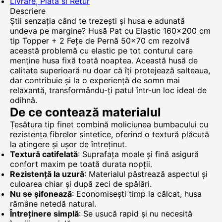
Livrare, Plata si Retur
Descriere
Știi senzația când te trezești și husa e adunată
undeva pe margine? Husă Pat cu Elastic 160x200 cm
tip Topper + 2 Fețe de Pernă 50x70 cm rezolvă
această problemă cu elastic pe tot conturul care
menține husa fixă toată noaptea. Această husă de
calitate superioară nu doar că îți protejează salteaua,
dar contribuie și la o experiență de somn mai
relaxantă, transformându-ți patul într-un loc ideal de
odihnă.
De ce contează materialul
Țesătura tip finet combină moliciunea bumbacului cu
rezistența fibrelor sintetice, oferind o textură plăcută
la atingere și ușor de întreținut.
Textură catifelată
: Suprafața moale și fină asigură
confort maxim pe toată durata nopții.
Rezistență la uzură
: Materialul păstrează aspectul și
culoarea chiar și după zeci de spălări.
Nu se șifonează
: Economisești timp la călcat, husa
rămâne netedă natural.
Întreținere simplă
: Se usucă rapid și nu necesită