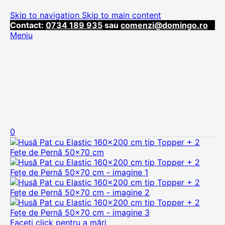
Skip to navigation
Skip to main content
Contact:
0734 189 935
sau
comenzi@domingo.ro
Meniu
0
Faceți click pentru a mări