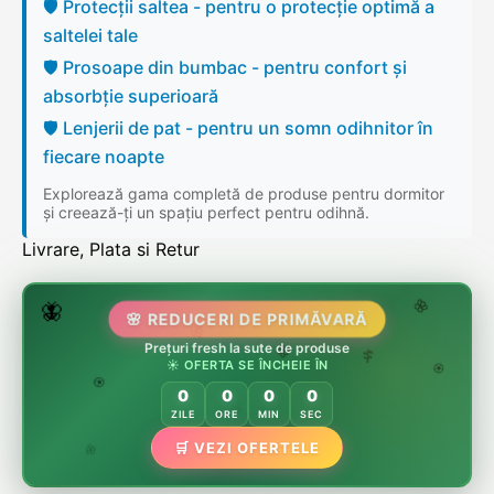
🛡️ Protecții saltea - pentru o protecție optimă a
saltelei tale
🛡️ Prosoape din bumbac - pentru confort și
absorbție superioară
🛡️ Lenjerii de pat - pentru un somn odihnitor în
fiecare noapte
Explorează gama completă de produse pentru dormitor
și creează-ți un spațiu perfect pentru odihnă.
Livrare, Plata si Retur
🌷
🦋
🌸 REDUCERI DE PRIMĂVARĂ
🌸
Prețuri fresh la sute de produse
🌸
🏵️
☀️ OFERTA SE ÎNCHEIE ÎN
🌸
🌿
🏵️
0
0
0
0
🏵️
ZILE
ORE
MIN
SEC
🌿
🛒 VEZI OFERTELE
🌸