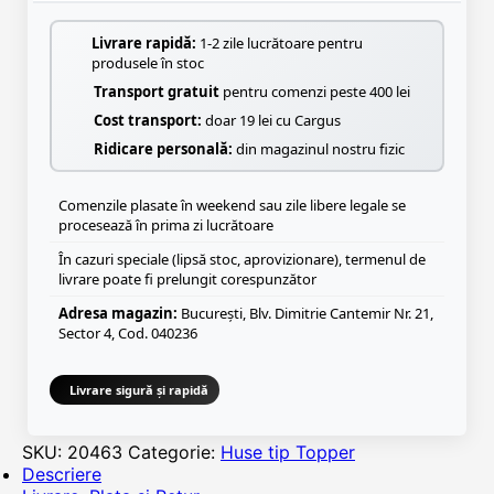
Livrare rapidă:
1-2 zile lucrătoare pentru
produsele în stoc
Transport gratuit
pentru comenzi peste 400 lei
Cost transport:
doar 19 lei cu Cargus
Ridicare personală:
din magazinul nostru fizic
Comenzile plasate în weekend sau zile libere legale se
procesează în prima zi lucrătoare
În cazuri speciale (lipsă stoc, aprovizionare), termenul de
livrare poate fi prelungit corespunzător
Adresa magazin:
București, Blv. Dimitrie Cantemir Nr. 21,
Sector 4, Cod. 040236
Livrare sigură și rapidă
SKU:
20463
Categorie:
Huse tip Topper
Descriere