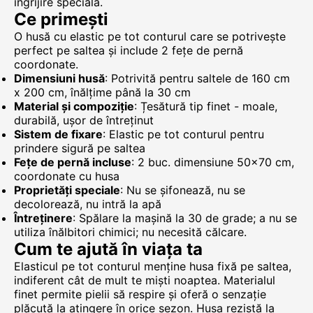
îngrijire specială.
Ce primești
O husă cu elastic pe tot conturul care se potrivește
perfect pe saltea și include 2 fețe de pernă
coordonate.
Dimensiuni husă
: Potrivită pentru saltele de 160 cm
x 200 cm, înălțime până la 30 cm
Material și compoziție
: Țesătură tip finet - moale,
durabilă, ușor de întreținut
Sistem de fixare
: Elastic pe tot conturul pentru
prindere sigură pe saltea
Fețe de pernă incluse
: 2 buc. dimensiune 50x70 cm,
coordonate cu husa
Proprietăți speciale
: Nu se șifonează, nu se
decolorează, nu intră la apă
Întreținere
: Spălare la mașină la 30 de grade; a nu se
utiliza înălbitori chimici; nu necesită călcare.
Cum te ajută în viața ta
Elasticul pe tot conturul menține husa fixă pe saltea,
indiferent cât de mult te miști noaptea. Materialul
finet permite pielii să respire și oferă o senzație
plăcută la atingere în orice sezon. Husa rezistă la