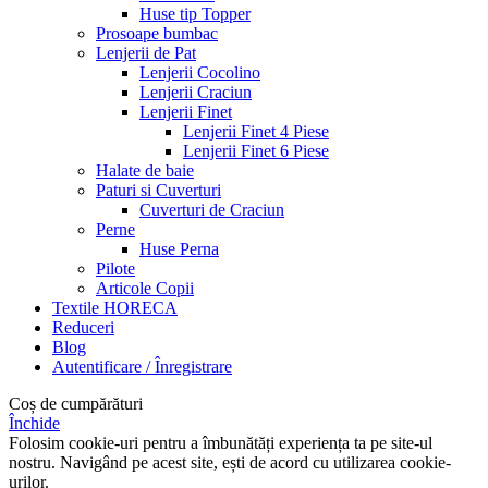
Huse tip Topper
Prosoape bumbac
Lenjerii de Pat
Lenjerii Cocolino
Lenjerii Craciun
Lenjerii Finet
Lenjerii Finet 4 Piese
Lenjerii Finet 6 Piese
Halate de baie
Paturi si Cuverturi
Cuverturi de Craciun
Perne
Huse Perna
Pilote
Articole Copii
Textile HORECA
Reduceri
Blog
Autentificare / Înregistrare
Coș de cumpărături
Închide
Folosim cookie-uri pentru a îmbunătăți experiența ta pe site-ul
nostru. Navigând pe acest site, ești de acord cu utilizarea cookie-
urilor.