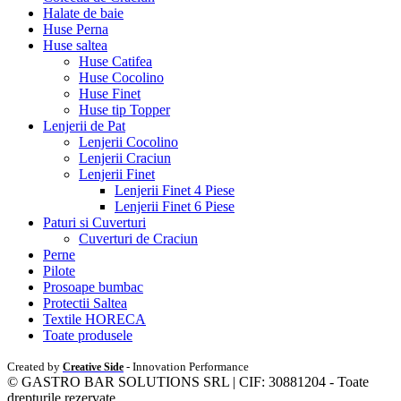
Halate de baie
Huse Perna
Huse saltea
Huse Catifea
Huse Cocolino
Huse Finet
Huse tip Topper
Lenjerii de Pat
Lenjerii Cocolino
Lenjerii Craciun
Lenjerii Finet
Lenjerii Finet 4 Piese
Lenjerii Finet 6 Piese
Paturi si Cuverturi
Cuverturi de Craciun
Perne
Pilote
Prosoape bumbac
Protectii Saltea
Textile HORECA
Toate produsele
Created by
- Innovation Performance
Creative Side
© GASTRO BAR SOLUTIONS SRL | CIF: 30881204 - Toate
drepturile rezervate