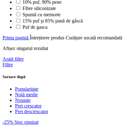
10% puf, 90% pene
Fibre siliconizate
Spumă cu memorie
15% puf și 85% pană de gâscă
Puf de gasca
Prima pagină
Întreținere produs
Curățare uscată recomandată
Afișez singurul rezultat
Arată filtre
Filtre
Sortare după
Popularitate
Notă medie
Noutate
Pret crescator
Pret descrescator
-25%
Stoc epuizat