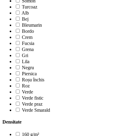
Somon
Turcoaz
Alb
Bej
Bleumarin
Bordo
Crem
Fucsia
Grena
Gri
Lila
Negru
Piersica
Roșu închis
Roz
Verde
Verde fistic
Verde praz
Verde Smarald
Densitate
160 g/m²