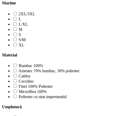
Marime
2XL/3XL
L
L/XL
M
S
S/M
XL
Material
Bumbac 100%
Amestec 70% bumbac, 30% poliester
Catifea
Cocolino
Finet 100% Poliester
Microfibra 100%
Poliester cu strat impermeabil
Umplutură