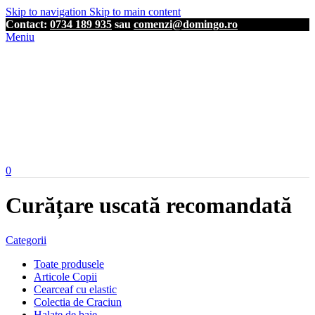
Skip to navigation
Skip to main content
Contact:
0734 189 935
sau
comenzi@domingo.ro
Meniu
0
Curățare uscată recomandată
Categorii
Toate produsele
Articole Copii
Cearceaf cu elastic
Colectia de Craciun
Halate de baie