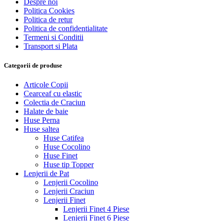
Despre noi
Politica Cookies
Politica de retur
Politica de confidentialitate
Termeni si Conditii
Transport si Plata
Categorii de produse
Articole Copii
Cearceaf cu elastic
Colectia de Craciun
Halate de baie
Huse Perna
Huse saltea
Huse Catifea
Huse Cocolino
Huse Finet
Huse tip Topper
Lenjerii de Pat
Lenjerii Cocolino
Lenjerii Craciun
Lenjerii Finet
Lenjerii Finet 4 Piese
Lenjerii Finet 6 Piese