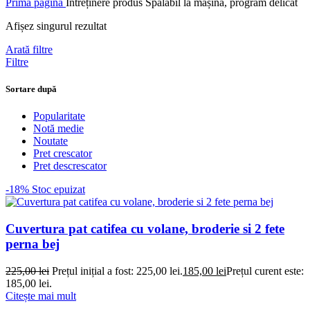
Prima pagină
Întreținere produs
Spălabil la mașină, program delicat
Afișez singurul rezultat
Arată filtre
Filtre
Sortare după
Popularitate
Notă medie
Noutate
Pret crescator
Pret descrescator
-18%
Stoc epuizat
Cuvertura pat catifea cu volane, broderie si 2 fete
perna bej
225,00
lei
Prețul inițial a fost: 225,00 lei.
185,00
lei
Prețul curent este:
185,00 lei.
Citește mai mult