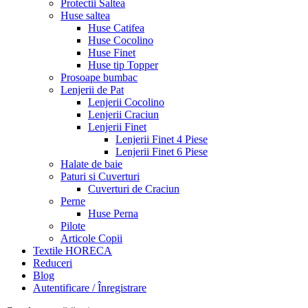
Protectii Saltea
Huse saltea
Huse Catifea
Huse Cocolino
Huse Finet
Huse tip Topper
Prosoape bumbac
Lenjerii de Pat
Lenjerii Cocolino
Lenjerii Craciun
Lenjerii Finet
Lenjerii Finet 4 Piese
Lenjerii Finet 6 Piese
Halate de baie
Paturi si Cuverturi
Cuverturi de Craciun
Perne
Huse Perna
Pilote
Articole Copii
Textile HORECA
Reduceri
Blog
Autentificare / Înregistrare