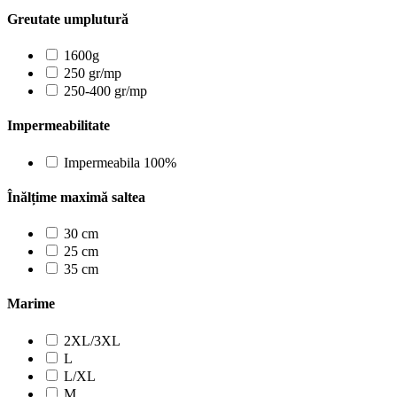
Greutate umplutură
1600g
250 gr/mp
250-400 gr/mp
Impermeabilitate
Impermeabila 100%
Înălțime maximă saltea
30 cm
25 cm
35 cm
Marime
2XL/3XL
L
L/XL
M