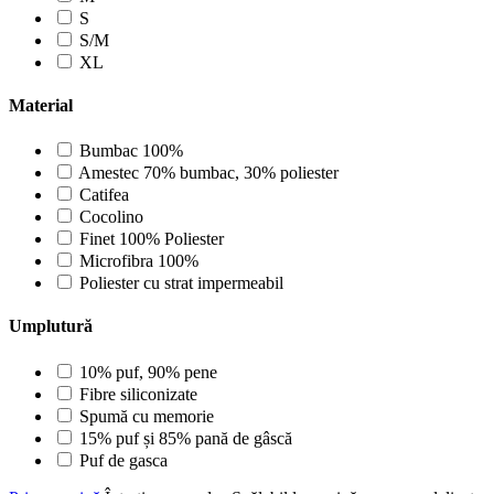
S
S/M
XL
Material
Bumbac 100%
Amestec 70% bumbac, 30% poliester
Catifea
Cocolino
Finet 100% Poliester
Microfibra 100%
Poliester cu strat impermeabil
Umplutură
10% puf, 90% pene
Fibre siliconizate
Spumă cu memorie
15% puf și 85% pană de gâscă
Puf de gasca