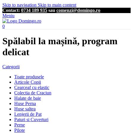
Skip to navigation
Skip to main content
Contact:
0734 189 935
sau
comenzi@domingo.ro
Meniu
0
Spălabil la mașină, program
delicat
Categorii
Toate produsele
Articole Copii
Cearceaf cu elastic
Colectia de Craciun
Halate de baie
Huse Perna
Huse saltea
Lenjerii de Pat
Paturi si Cuverturi
Perne
Pilote