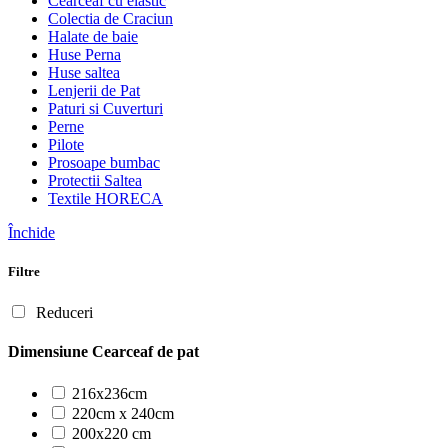
Cearceaf cu elastic
Colectia de Craciun
Halate de baie
Huse Perna
Huse saltea
Lenjerii de Pat
Paturi si Cuverturi
Perne
Pilote
Prosoape bumbac
Protectii Saltea
Textile HORECA
Închide
Filtre
Reduceri
Dimensiune Cearceaf de pat
216x236cm
220cm x 240cm
200x220 cm