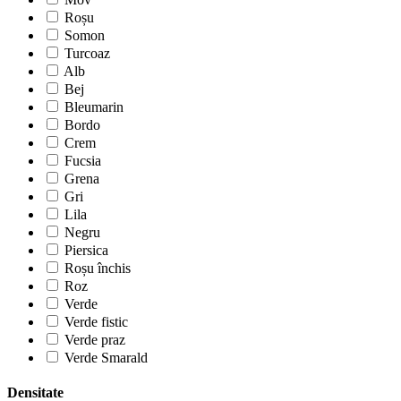
Roșu
Somon
Turcoaz
Alb
Bej
Bleumarin
Bordo
Crem
Fucsia
Grena
Gri
Lila
Negru
Piersica
Roșu închis
Roz
Verde
Verde fistic
Verde praz
Verde Smarald
Densitate