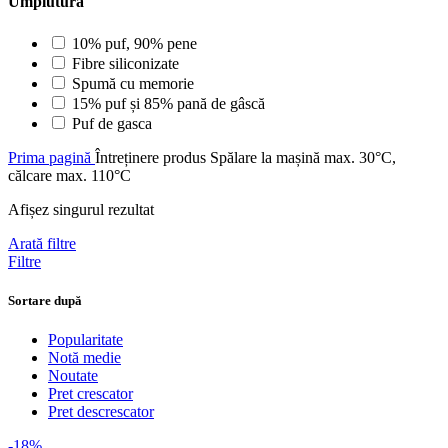
Umplutură
10% puf, 90% pene
Fibre siliconizate
Spumă cu memorie
15% puf și 85% pană de gâscă
Puf de gasca
Prima pagină
Întreținere produs
Spălare la mașină max. 30°C,
călcare max. 110°C
Afișez singurul rezultat
Arată filtre
Filtre
Sortare după
Popularitate
Notă medie
Noutate
Pret crescator
Pret descrescator
-18%