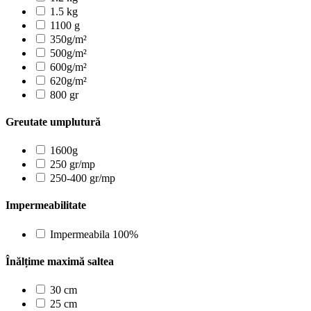
1.5 kg
1100 g
350g/m²
500g/m²
600g/m²
620g/m²
800 gr
Greutate umplutură
1600g
250 gr/mp
250-400 gr/mp
Impermeabilitate
Impermeabila 100%
Înălțime maximă saltea
30 cm
25 cm