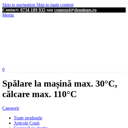
Skip to navigation
Skip to main content
Contact:
0734 189 935
sau
comenzi@domingo.ro
Meniu
0
Spălare la mașină max. 30°C,
călcare max. 110°C
Categorii
Toate produsele
Articole Copii