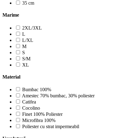
35 cm
Marime
2XL/3XL
L
L/XL
M
S
S/M
XL
Material
Bumbac 100%
Amestec 70% bumbac, 30% poliester
Catifea
Cocolino
Finet 100% Poliester
Microfibra 100%
Poliester cu strat impermeabil