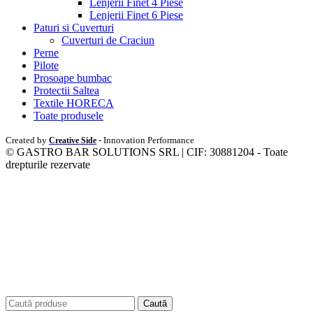
Lenjerii Finet 4 Piese
Lenjerii Finet 6 Piese
Paturi si Cuverturi
Cuverturi de Craciun
Perne
Pilote
Prosoape bumbac
Protectii Saltea
Textile HORECA
Toate produsele
Created by
- Innovation Performance
Creative Side
© GASTRO BAR SOLUTIONS SRL | CIF: 30881204 - Toate
drepturile rezervate
Caută