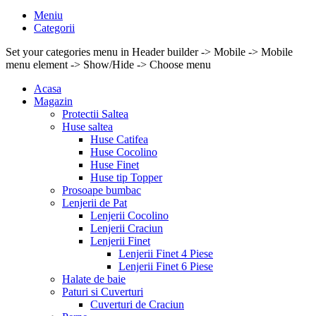
Meniu
Categorii
Set your categories menu in Header builder -> Mobile -> Mobile
menu element -> Show/Hide -> Choose menu
Acasa
Magazin
Protectii Saltea
Huse saltea
Huse Catifea
Huse Cocolino
Huse Finet
Huse tip Topper
Prosoape bumbac
Lenjerii de Pat
Lenjerii Cocolino
Lenjerii Craciun
Lenjerii Finet
Lenjerii Finet 4 Piese
Lenjerii Finet 6 Piese
Halate de baie
Paturi si Cuverturi
Cuverturi de Craciun