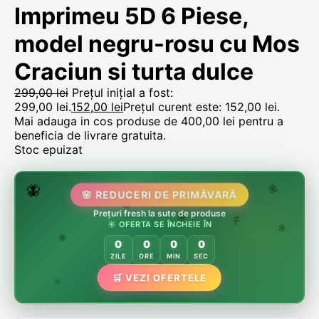
Imprimeu 5D 6 Piese,
model negru-rosu cu Mos
Craciun si turta dulce
299,00
lei
Prețul inițial a fost:
299,00 lei.
152,00
lei
Prețul curent este: 152,00 lei.
Mai adauga in cos produse de
400,00
lei
pentru a
beneficia de livrare gratuita.
Stoc epuizat
🌷
🦋
🌸 REDUCERI DE PRIMĂVARĂ
🌸
Prețuri fresh la sute de produse
🌸
🏵️
☀️ OFERTA SE ÎNCHEIE ÎN
🌸
🌿
🏵️
0
0
0
0
🏵️
ZILE
ORE
MIN
SEC
🌿
🛒 VEZI OFERTELE
🌸