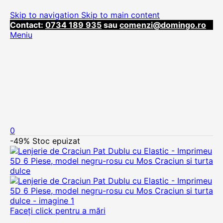
Skip to navigation
Skip to main content
Contact:
0734 189 935
sau
comenzi@domingo.ro
Meniu
0
-49%
Stoc epuizat
Faceți click pentru a mări