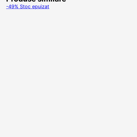
-49%
Stoc epuizat