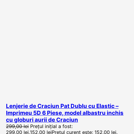
Lenjerie de Craciun Pat Dublu cu Elastic –
Imprimeu 5D 6 Piese, model albastru inchis
cu globuri aurii de Craciun
299,00
lei
Prețul inițial a fost:
299,00 lei.
152,00
lei
Prețul curent este: 152,00 lei.