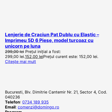
Lenjerie de Craciun Pat Dublu cu Elastic –
Imprimeu 5D 6 Piese, model turcoaz cu
unicorn pe luna
299,00
lei
Prețul inițial a fost:
299,00 lei.
152,00
lei
Prețul curent este: 152,00 lei.
Citește mai mult
Bucuresti, Blv. Dimitrie Cantemir Nr. 21, Sector 4, Cod.
040236
Telefon
:
0734 189 935
Email
:
comenzi@domingo.ro