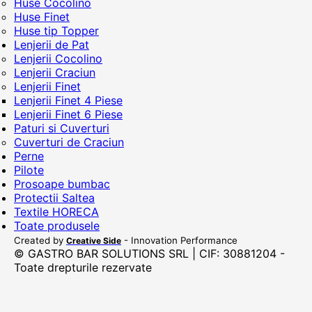
Huse Cocolino
Huse Finet
Huse tip Topper
Lenjerii de Pat
Lenjerii Cocolino
Lenjerii Craciun
Lenjerii Finet
Lenjerii Finet 4 Piese
Lenjerii Finet 6 Piese
Paturi si Cuverturi
Cuverturi de Craciun
Perne
Pilote
Prosoape bumbac
Protectii Saltea
Textile HORECA
Toate produsele
Created by
- Innovation Performance
Creative Side
© GASTRO BAR SOLUTIONS SRL | CIF: 30881204 -
Toate drepturile rezervate