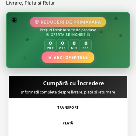
Livrare, Plata si Retur
🌷
🦋
🌸 REDUCERI DE PRIMĂVARĂ
🌸
Prețuri fresh la sute de produse
🌸
🏵️
☀️ OFERTA SE ÎNCHEIE ÎN
🌸
🌿
🏵️
0
0
0
0
🏵️
ZILE
ORE
MIN
SEC
🌿
🛒 VEZI OFERTELE
🌸
Cumpără cu Încredere
Informații complete despre livrare, plată și returnare
TRANSPORT
PLATĂ