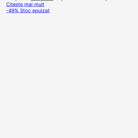
Citește mai mult
-49%
Stoc epuizat