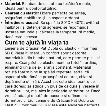
Material
: Bumbac de calitate cu țesătură moale,
ideală pentru confortul zilnic.
Cearșaf cu elastic
: Fixare perfectă pe saltea,
asigurând stabilitate și un aspect ordonat.
Întreținere ușoară
: Se spală la 30°C – 40°C, evitând
înălbitorii și detergenții agresivi; se recomandă
uscarea naturală și călcarea la temperatură medie,
dacă este necesar.
Cum te ajută în viața ta
Lenjeria de Crăciun Pat Dublu cu Elastic - Imprimeu
5D 6 Piese îți oferă un confort sporit datorită
materialului din bumbac natural, care permite pielii să
respire. Cearșaful cu elastic menține totul în ordine,
eliminând grija de a-l aranja constant. Materialul
rezistă foarte bine la spălări repetate, astfel că
aspectul său rămâne proaspăt și colorat, chiar și
după multe utilizări. Acest set este ideal pentru cei
care doresc să aducă un plus de căldură și veselie în
dormitorul lor, mai ales în perioada sărbătorilor. Dacă
vrei să adaugi o notă de bucurie și rafinament
dormitorului tău, Lenjerie de Crăciun Pat Dublu cu
Elastic - Imprimeu 5D 6 Piese este alegerea perfectă.