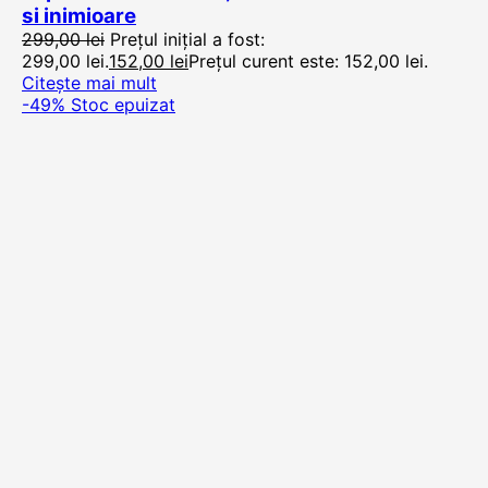
si inimioare
299,00
lei
Prețul inițial a fost:
299,00 lei.
152,00
lei
Prețul curent este: 152,00 lei.
Citește mai mult
-49%
Stoc epuizat