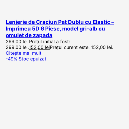
Lenjerie de Craciun Pat Dublu cu Elastic –
Imprimeu 5D 6 Piese, model gri-alb cu
omulet de zapada
299,00
lei
Prețul inițial a fost:
299,00 lei.
152,00
lei
Prețul curent este: 152,00 lei.
Citește mai mult
-49%
Stoc epuizat