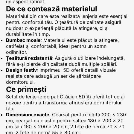
un aspect rafinat.
De ce contează materialul
Materialul din care este realizată lenjeria este esențial
pentru confortul tău. O țesătură de calitate asigură
nu doar o experiență plăcută la atingere, ci și
durabilitate în timp.
Bumbac moale
: Materialul este plăcut la atingere,
catifelat și confortabil, ideal pentru un somn
odihnitor.
Țesătură rezistentă
: Asigură o utilizare îndelungată,
fără a-și pierde din calitate după multiple spălări.
Design festiv
: Imprimeul 5D oferă detalii vizuale
realiste care adaugă un aer de sărbătoare
dormitorului.
Ce primești
Setul de lenjerie de pat Crăciun 5D îți oferă tot ce ai
nevoie pentru a transforma atmosfera dormitorului
tău.
Dimensiuni exacte
: Cearșaf pentru pilotă 200 × 230
cm, cearșaf cu elastic pentru saltea 180 × 200 × 20
cm sau 160 × 200 × 20 cm, 2 fețe de pernă 70 × 70
cm, 2 fețe de pernă 55 × 80 cm.