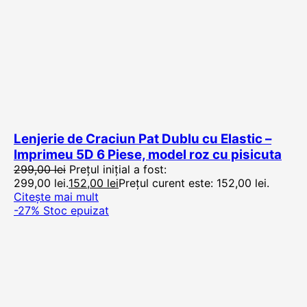
Lenjerie de Craciun Pat Dublu cu Elastic –
Imprimeu 5D 6 Piese, model roz cu pisicuta
299,00
lei
Prețul inițial a fost:
299,00 lei.
152,00
lei
Prețul curent este: 152,00 lei.
Citește mai mult
-27%
Stoc epuizat