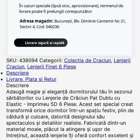
În cazuri speciale (lipsă stoc, aprovizionare), termenul de
livrare poate fi prelungit corespunzător
Adresa magazin:
București, Blv. Dimitrie Cantemir Nr. 21,
Sector 4, Cod. 040236
Livrare sigură și rapidă
SKU:
438094
Categorii:
Colectia de Craciun
,
Lenjerii
Craciun
,
Lenjerii Finet 6 Piese
Descriere
Livrare, Plata si Retur
Descriere
Adaugă magie și eleganță dormitorului tău în sezonul
sărbătorilor cu Lenjerie de Crăciun Pat Dublu cu
Elastic - Imprimeu 5D 6 Piese. Acest set special creat
transformă orice dormitor într-un spațiu festiv, plin de
căldură și culoare, datorită designului său
spectaculos și detaliilor realiste. Fabricată dintr-un
material moale, plăcut la atingere și ușor de
întreținut, această lenjerie îți oferă confort excelent și