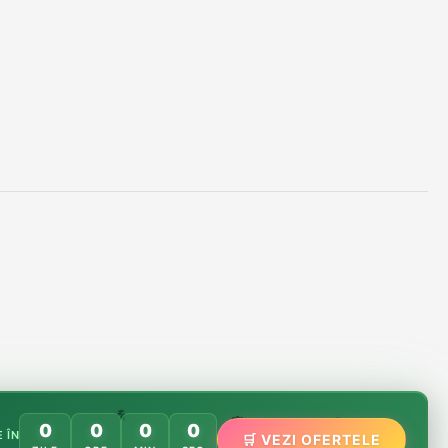
🌸
️
🌿
0
0
0
0
🏵️
 ÎN
🛒 VEZI OFERTELE