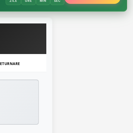
ZILE
ORE
MIN
SEC
ETURNARE