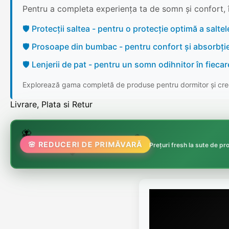
Pentru a completa experiența ta de somn și confort, 
🛡️ Protecții saltea - pentru o protecție optimă a saltele
🛡️ Prosoape din bumbac - pentru confort și absorbți
🛡️ Lenjerii de pat - pentru un somn odihnitor în fieca
Explorează gama completă de produse pentru dormitor și cree
Livrare, Plata si Retur
🌷
🦋
🏵️
🌸 REDUCERI DE PRIMĂVARĂ
Prețuri fresh la sute de p
🌸