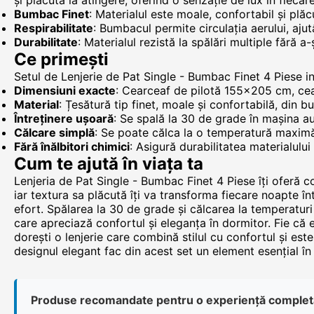
și plăcută la atingere, oferind o senzație de lux în fiecar
Bumbac Finet
: Materialul este moale, confortabil și plăc
Respirabilitate
: Bumbacul permite circulația aerului, aju
Durabilitate
: Materialul rezistă la spălări multiple fără 
Ce primești
Setul de Lenjerie de Pat Single - Bumbac Finet 4 Piese in
Dimensiuni exacte
: Cearceaf de pilotă 155x205 cm, ce
Material
: Țesătură tip finet, moale și confortabilă, din 
Întreținere ușoară
: Se spală la 30 de grade în mașina au
Călcare simplă
: Se poate călca la o temperatură maximă 
Fără înălbitori chimici
: Asigură durabilitatea materialului 
Cum te ajută în viața ta
Lenjeria de Pat Single - Bumbac Finet 4 Piese îți oferă c
iar textura sa plăcută îți va transforma fiecare noapte înt
efort. Spălarea la 30 de grade și călcarea la temperaturi
care apreciază confortul și eleganța în dormitor. Fie că e
dorești o lenjerie care combină stilul cu confortul și este
designul elegant fac din acest set un element esențial în
Produse recomandate pentru o experiență complet