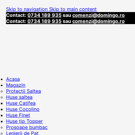
Skip to navigation
Skip to main content
Contact:
0734 189 935
sau
comenzi@domingo.ro
Contact:
0734 189 935
sau
comenzi@domingo.ro
Acasa
Magazin
Protectii Saltea
Huse saltea
Huse Catifea
Huse Cocolino
Huse Finet
Huse tip Topper
Prosoape bumbac
Lenjerii de Pat