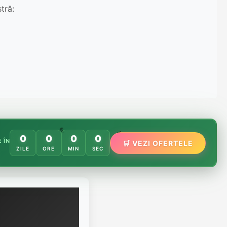
tră:
🌸
️
🌿
0
0
0
0
🏵️
 ÎN
🛒 VEZI OFERTELE
ZILE
ORE
MIN
SEC