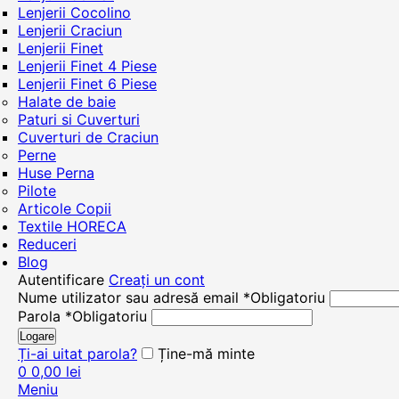
Lenjerii Cocolino
Lenjerii Craciun
Lenjerii Finet
Lenjerii Finet 4 Piese
Lenjerii Finet 6 Piese
Halate de baie
Paturi si Cuverturi
Cuverturi de Craciun
Perne
Huse Perna
Pilote
Articole Copii
Textile HORECA
Reduceri
Blog
Autentificare
Creați un cont
Nume utilizator sau adresă email
*
Obligatoriu
Parola
*
Obligatoriu
Logare
Ți-ai uitat parola?
Ține-mă minte
0
0,00
lei
Meniu