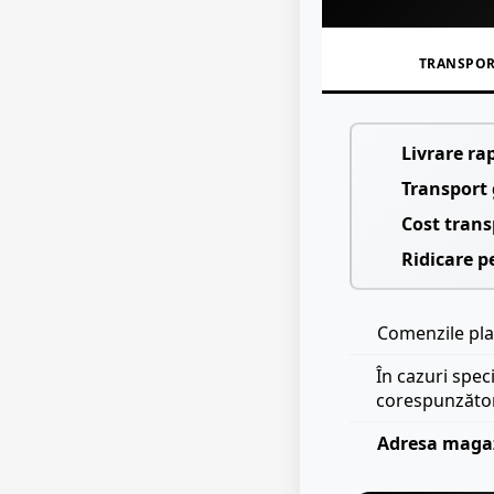
TRANSPO
Livrare ra
Transport 
Cost trans
Ridicare p
Comenzile plas
În cazuri spec
corespunzăto
Adresa maga