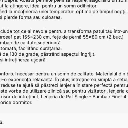
e noapte. Acesta permite pielii să respire, asigurând un somn 
ut la atingere, ideal pentru un somn odihnitor.
tând la menținerea unei temperaturi optime pe timpul nopții.
a-și pierde forma sau culoarea.
clude tot ce ai nevoie pentru a transforma patul tău într-un
arceaf pat 155x230 cm, fețe de pernă 55x80 cm (2 buc.)
bumbac de calitate superioară.
tomată, facilitând curățarea.
de 130 de grade, păstrând aspectul îngrijit.
și întreținerea ușoară.
onfortul necesar pentru un somn de calitate. Materialul din
r-o experiență relaxantă. În plus, întreținerea simplă a setul
 reduse te ajută să păstrezi lenjeria în stare perfectă pent
ste vorba de utilizare zilnică sau pentru vizitatori, lenjeria
 ușor de întreținut, Lenjeria de Pat Single - Bumbac Finet 4 
 orice dormitor.
ă: