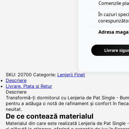
Comenzile plas
În cazuri spec
corespunzăto
Adresa maga
Livrare sigur
SKU:
20700
Categorie:
Lenjerii Finet
Descriere
Livrare, Plata si Retur
Descriere
Transformă-ți dormitorul cu Lenjeria de Pat Single - Bumb
pentru a adăuga o notă de rafinament și confort în fiecar
neuitat.
De ce contează materialul
Materialul din care este realizată Lenjeria de Pat Singl