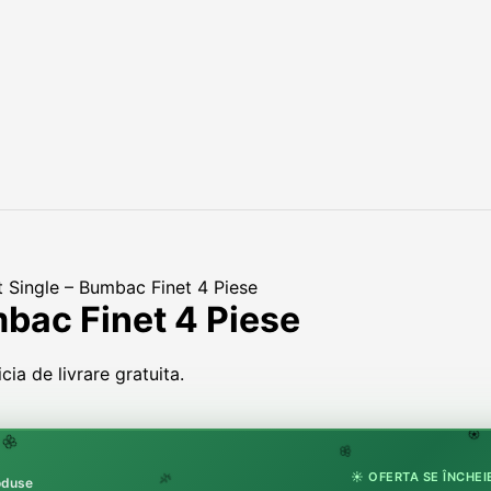
t Single – Bumbac Finet 4 Piese
mbac Finet 4 Piese
ia de livrare gratuita.
🏵
🌸
🌸
☀️ OFERTA SE ÎNCHEIE
roduse