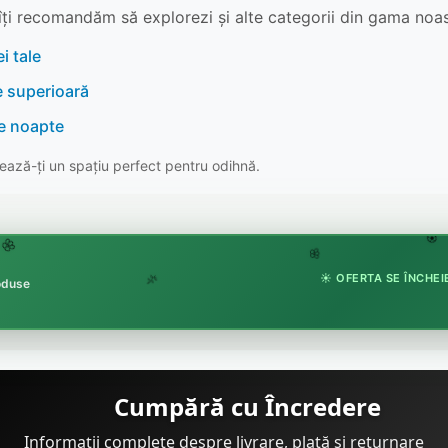
îți recomandăm să explorezi și alte categorii din gama noas
i tale
e superioară
re noapte
ază-ți un spațiu perfect pentru odihnă.
🏵
🌸
🌸
☀️ OFERTA SE ÎNCHEIE
roduse
🌿
Cumpără cu Încredere
Informații complete despre livrare, plată și returnare