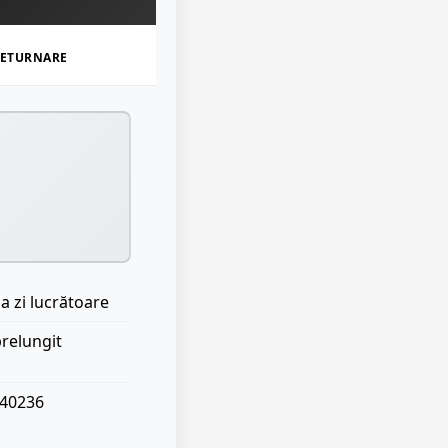
ETURNARE
a zi lucrătoare
prelungit
040236