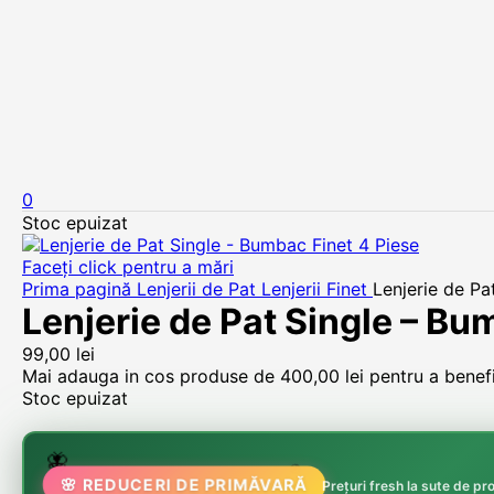
0
Stoc epuizat
Faceți click pentru a mări
Prima pagină
Lenjerii de Pat
Lenjerii Finet
Lenjerie de Pa
Lenjerie de Pat Single – Bu
99,00
lei
Mai adauga in cos produse de
400,00
lei
pentru a benefic
Stoc epuizat
🌷
🦋
🌸 REDUCERI DE PRIMĂVARĂ
🏵️
Prețuri fresh la sute de p