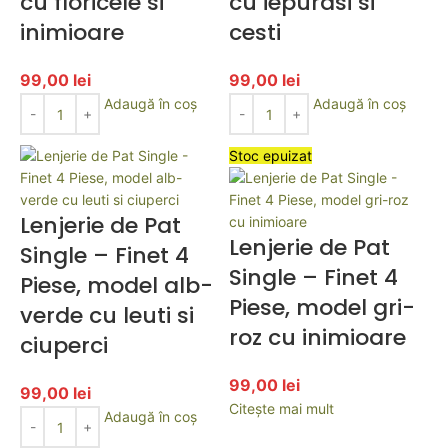
cu floricele si
cu iepurasi si
inimioare
cesti
99,00
lei
99,00
lei
Adaugă în coș
Adaugă în coș
Stoc epuizat
Lenjerie de Pat
Lenjerie de Pat
Single – Finet 4
Single – Finet 4
Piese, model alb-
Piese, model gri-
verde cu leuti si
roz cu inimioare
ciuperci
99,00
lei
99,00
lei
Citește mai mult
Adaugă în coș