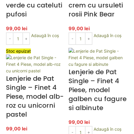
verde cu cateluti
crem cu ursuleti
pufosi
rosii Pink Bear
99,00
lei
99,00
lei
Adaugă în coș
Adaugă în coș
Stoc epuizat
Lenjerie de Pat
Lenjerie de Pat
Single – Finet 4
Single – Finet 4
Piese, model
Piese, model alb-
galben cu fagure
roz cu unicorni
si albinute
pastel
99,00
lei
99,00
lei
Adaugă în coș