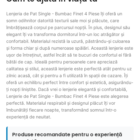
Lenjeria de Pat Single - Bumbac Finet 4 Piese îți oferă un
somn odihnitor datorită texturii sale moi și plăcute, care
îmbrățișează corpul pe parcursul nopții. În plus, designul său
elegant îți va transforma dormitorul într-un loc atrăgător și
confortabil. Materialul rezistă la uzură, păstrându-și culoarea
și forma chiar și după numeroase spălări. Această lenjerie este
ușor de întreținut, astfel încât să te bucuri de confortul ei fără
bătăi de cap. Ideală pentru persoanele care apreciază
calitatea și stilul, această lenjerie este perfectă atât pentru uz
zilnic acasă, cât și pentru a fi utilizată în spații de cazare. Îți
oferă un echilibru perfect între confort și estetică, asigurându-
ți nopți liniștite. Dacă vrei o lenjerie elegantă și confortabilă,
Lenjerie de Pat Single - Bumbac Finet 4 Piese este alegerea
perfectă. Materialul respirabil și designul plăcut îți vor
îmbunătăți fiecare noapte, transformând somnul într-o
experiență de neuitat.
Produse recomandate pentru o experiență