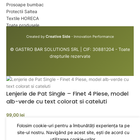
Prosoape bumbac
Protectii Saltea
Textile HORECA
Toate produsele
Creative Side
Created by
- Innovation Performance
© GASTRO BAR SOLUTIONS SRL | CIF: 30881204 - Toate
drepturile rezervate
Lenjerie de Pat Single – Finet 4 Piese, model
alb-verde cu text colorat si cateluti
99,00
lei
Folosim cookie-uri pentru a îmbunătăți experiența ta pe
site-ul nostru. Navigând pe acest site, ești de acord cu
ADAUGĂ ÎN COȘ
utilizarea cookie-urilor.