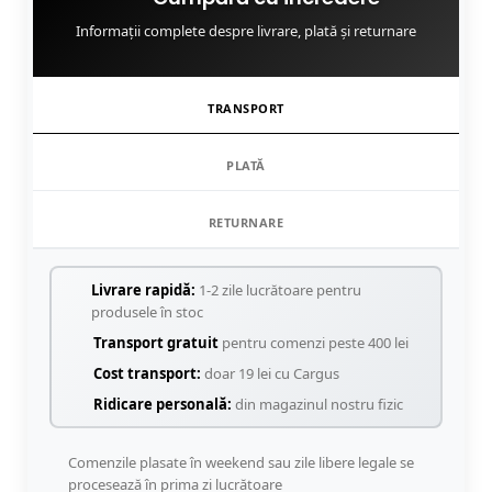
Informații complete despre livrare, plată și returnare
TRANSPORT
PLATĂ
RETURNARE
Livrare rapidă:
1-2 zile lucrătoare pentru
produsele în stoc
Transport gratuit
pentru comenzi peste 400 lei
Cost transport:
doar 19 lei cu Cargus
Ridicare personală:
din magazinul nostru fizic
Comenzile plasate în weekend sau zile libere legale se
procesează în prima zi lucrătoare