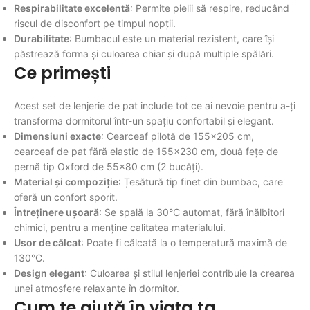
Respirabilitate excelentă
: Permite pielii să respire, reducând
riscul de disconfort pe timpul nopții.
Durabilitate
: Bumbacul este un material rezistent, care își
păstrează forma și culoarea chiar și după multiple spălări.
Ce primești
Acest set de lenjerie de pat include tot ce ai nevoie pentru a-ți
transforma dormitorul într-un spațiu confortabil și elegant.
Dimensiuni exacte
: Cearceaf pilotă de 155x205 cm,
cearceaf de pat fără elastic de 155x230 cm, două fețe de
pernă tip Oxford de 55x80 cm (2 bucăți).
Material și compoziție
: Țesătură tip finet din bumbac, care
oferă un confort sporit.
Întreținere ușoară
: Se spală la 30°C automat, fără înălbitori
chimici, pentru a menține calitatea materialului.
Usor de călcat
: Poate fi călcată la o temperatură maximă de
130°C.
Design elegant
: Culoarea și stilul lenjeriei contribuie la crearea
unei atmosfere relaxante în dormitor.
Cum te ajută în viața ta