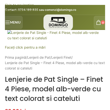
Skip to navigation
Contact:
0734 189 935
sau
comenzi@domingo.ro
Skip to main content
MENIU
0
Faceți click pentru a mări
Prima pagină
Lenjerii de Pat
Lenjerii Finet
Lenjerie de Pat Single – Finet 4 Piese, model alb-verde cu text
colorat si cateluti
Lenjerie de Pat Single – Finet
4 Piese, model alb-verde cu
text colorat si cateluti