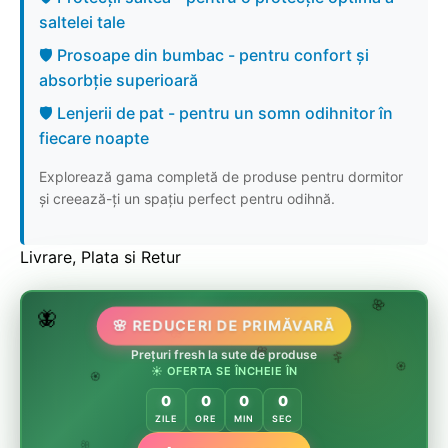
saltelei tale
🛡️ Prosoape din bumbac - pentru confort și
absorbție superioară
🛡️ Lenjerii de pat - pentru un somn odihnitor în
fiecare noapte
Explorează gama completă de produse pentru dormitor
și creează-ți un spațiu perfect pentru odihnă.
Livrare, Plata si Retur
🌷
🦋
🌸 REDUCERI DE PRIMĂVARĂ
🌸
🏵️
🌸
Prețuri fresh la sute de produse
🌸
☀️ OFERTA SE ÎNCHEIE ÎN
🌿
🏵️
🏵️
0
0
0
0
ZILE
ORE
MIN
SEC
🌿