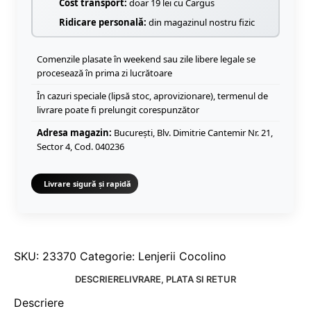
Cost transport:
doar 19 lei cu Cargus
Ridicare personală:
din magazinul nostru fizic
Comenzile plasate în weekend sau zile libere legale se
procesează în prima zi lucrătoare
În cazuri speciale (lipsă stoc, aprovizionare), termenul de
livrare poate fi prelungit corespunzător
Adresa magazin:
București, Blv. Dimitrie Cantemir Nr. 21,
Sector 4, Cod. 040236
Livrare sigură și rapidă
SKU:
23370
Categorie:
Lenjerii Cocolino
DESCRIERE
LIVRARE, PLATA SI RETUR
Descriere