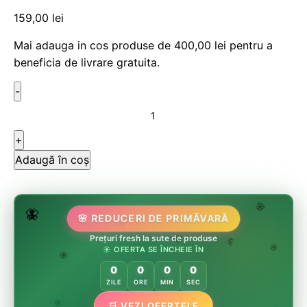
159,00
lei
Mai adauga in cos produse de
400,00
lei
pentru a
beneficia de livrare gratuita.
Adaugă în coș
🌷
🦋
🌸 REDUCERI DE PRIMĂVARĂ
🌸
🏵️
🌸
Prețuri fresh la sute de produse
☀️ OFERTA SE ÎNCHEIE ÎN
🌸
🌿
🏵️
0
0
0
0
🏵️
ZILE
ORE
MIN
SEC
🌿
🛒 VEZI OFERTELE