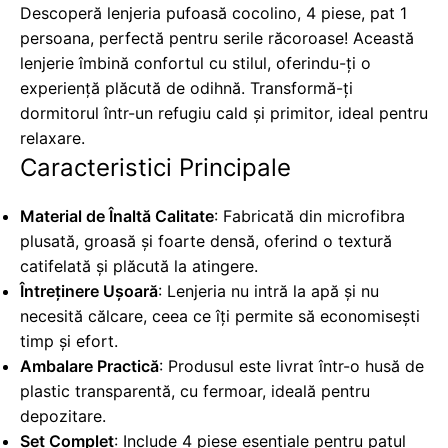
Descoperă lenjeria pufoasă cocolino, 4 piese, pat 1
persoana, perfectă pentru serile răcoroase! Această
lenjerie îmbină confortul cu stilul, oferindu-ți o
experiență plăcută de odihnă. Transformă-ți
dormitorul într-un refugiu cald și primitor, ideal pentru
relaxare.
Caracteristici Principale
Material de Înaltă Calitate
: Fabricată din microfibra
plusată, groasă și foarte densă, oferind o textură
catifelată și plăcută la atingere.
Întreținere Ușoară
: Lenjeria nu intră la apă și nu
necesită călcare, ceea ce îți permite să economisești
timp și efort.
Ambalare Practică
: Produsul este livrat într-o husă de
plastic transparentă, cu fermoar, ideală pentru
depozitare.
Set Complet
: Include 4 piese esențiale pentru patul