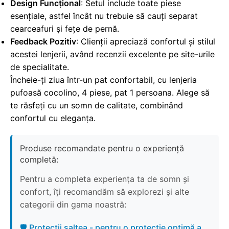
Design Funcțional
: Setul include toate piese
esențiale, astfel încât nu trebuie să cauți separat
cearceafuri și fețe de pernă.
Feedback Pozitiv
: Clienții apreciază confortul și stilul
acestei lenjerii, având recenzii excelente pe site-urile
de specialitate.
Încheie-ți ziua într-un pat confortabil, cu lenjeria
pufoasă cocolino, 4 piese, pat 1 persoana. Alege să
te răsfeți cu un somn de calitate, combinând
confortul cu eleganța.
Produse recomandate pentru o experiență
completă:
Pentru a completa experiența ta de somn și
confort, îți recomandăm să explorezi și alte
categorii din gama noastră:
🛡️ Protecții saltea - pentru o protecție optimă a