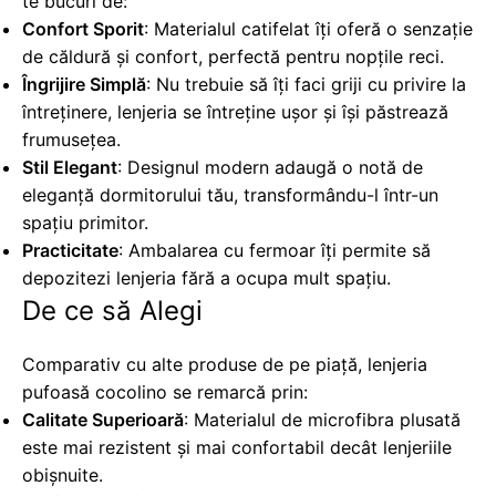
te bucuri de:
Confort Sporit
: Materialul catifelat îți oferă o senzație
de căldură și confort, perfectă pentru nopțile reci.
Îngrijire Simplă
: Nu trebuie să îți faci griji cu privire la
întreținere, lenjeria se întreține ușor și își păstrează
frumusețea.
Stil Elegant
: Designul modern adaugă o notă de
eleganță dormitorului tău, transformându-l într-un
spațiu primitor.
Practicitate
: Ambalarea cu fermoar îți permite să
depozitezi lenjeria fără a ocupa mult spațiu.
De ce să Alegi
Comparativ cu alte produse de pe piață, lenjeria
pufoasă cocolino se remarcă prin:
Calitate Superioară
: Materialul de microfibra plusată
este mai rezistent și mai confortabil decât lenjeriile
obișnuite.