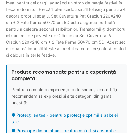
ideal pentru cei dragi, aducând un strop de magie festivă în
fiecare dormitor. Fie că îl oferi cadou sau îl folosești pentru a-ți
decora propriul spațiu, Set Cuvertura Pat Craciun 220×240
cm + 2 Fete Perna 50×70 cm 5D este alegerea perfectă
pentru a celebra sezonul sărbătorilor. Transformă-ți dormitorul
într-un colț de poveste de Crăciun cu Set Cuvertura Pat
Craciun 220×240 cm + 2 Fete Perna 50×70 cm 5D! Acest set
nu doar că îmbunătățește aspectul camerei, ci și oferă confort
și căldură în serile festive.
Produse recomandate pentru o experiență
completă:
Pentru a completa experiența ta de somn și confort, îți
recomandăm să explorezi și alte categorii din gama
noastră:
🛡️ Protecții saltea - pentru o protecție optimă a saltelei
tale
🛡️ Prosoape din bumbac - pentru confort și absorbție