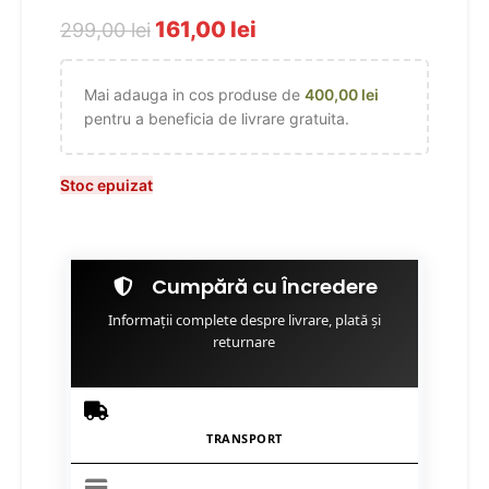
161,00
lei
299,00
lei
Mai adauga in cos produse de
400,00
lei
pentru a beneficia de livrare gratuita.
Stoc epuizat
Cumpără cu Încredere
Informații complete despre livrare, plată și
returnare
TRANSPORT