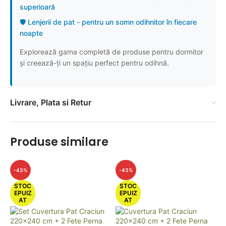
superioară
🛡️ Lenjerii de pat - pentru un somn odihnitor în fiecare
noapte
Explorează gama completă de produse pentru dormitor
și creează-ți un spațiu perfect pentru odihnă.
Livrare, Plata si Retur
Produse similare
-43%
-43%
STOC
STOC
EPUIZ
EPUIZ
AT
AT