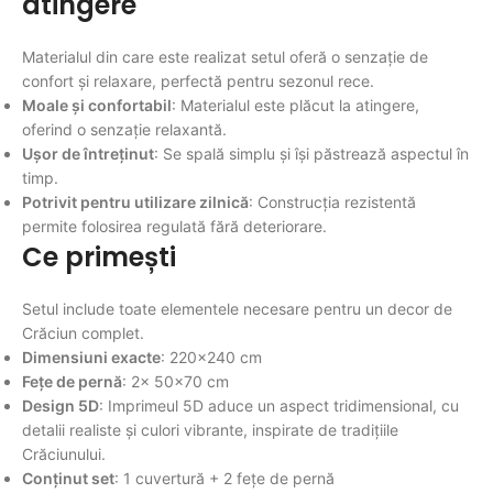
atingere
Materialul din care este realizat setul oferă o senzație de
confort și relaxare, perfectă pentru sezonul rece.
Moale și confortabil
: Materialul este plăcut la atingere,
oferind o senzație relaxantă.
Ușor de întreținut
: Se spală simplu și își păstrează aspectul în
timp.
Potrivit pentru utilizare zilnică
: Construcția rezistentă
permite folosirea regulată fără deteriorare.
Ce primești
Setul include toate elementele necesare pentru un decor de
Crăciun complet.
Dimensiuni exacte
: 220×240 cm
Fețe de pernă
: 2× 50×70 cm
Design 5D
: Imprimeul 5D aduce un aspect tridimensional, cu
detalii realiste și culori vibrante, inspirate de tradițiile
Crăciunului.
Conținut set
: 1 cuvertură + 2 fețe de pernă