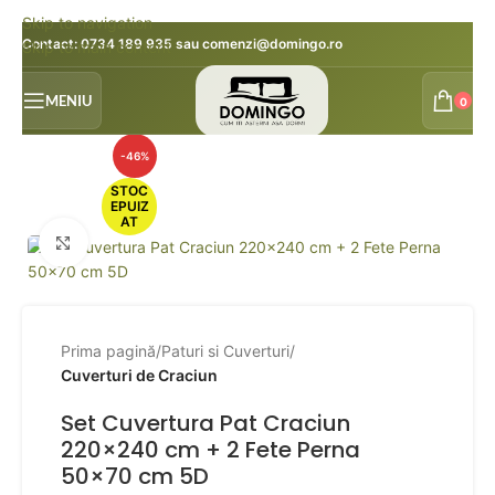
Skip to navigation
Contact:
0734 189 935
sau
comenzi@domingo.ro
Skip to main content
MENIU
0
-46%
STOC
EPUIZ
AT
Faceți click pentru a mări
Prima pagină
Paturi si Cuverturi
Cuverturi de Craciun
Set Cuvertura Pat Craciun
220×240 cm + 2 Fete Perna
50×70 cm 5D