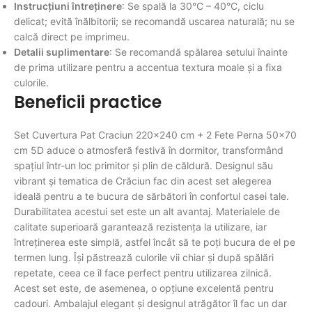
Instrucțiuni întreținere
: Se spală la 30°C – 40°C, ciclu
delicat; evită înălbitorii; se recomandă uscarea naturală; nu se
calcă direct pe imprimeu.
Detalii suplimentare
: Se recomandă spălarea setului înainte
de prima utilizare pentru a accentua textura moale și a fixa
culorile.
Beneficii practice
Set Cuvertura Pat Craciun 220×240 cm + 2 Fete Perna 50×70
cm 5D aduce o atmosferă festivă în dormitor, transformând
spațiul într-un loc primitor și plin de căldură. Designul său
vibrant și tematica de Crăciun fac din acest set alegerea
ideală pentru a te bucura de sărbători în confortul casei tale.
Durabilitatea acestui set este un alt avantaj. Materialele de
calitate superioară garantează rezistența la utilizare, iar
întreținerea este simplă, astfel încât să te poți bucura de el pe
termen lung. Își păstrează culorile vii chiar și după spălări
repetate, ceea ce îl face perfect pentru utilizarea zilnică.
Acest set este, de asemenea, o opțiune excelentă pentru
cadouri. Ambalajul elegant și designul atrăgător îl fac un dar