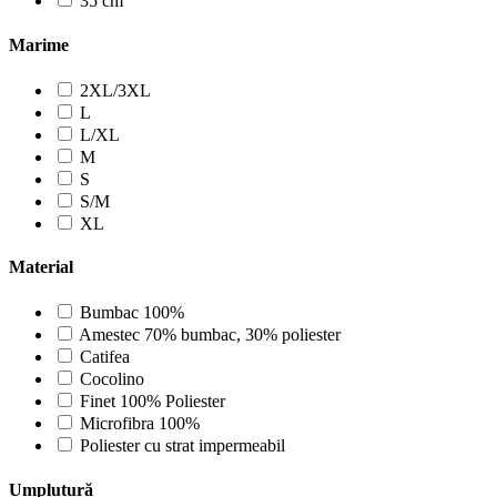
35 cm
Marime
2XL/3XL
L
L/XL
M
S
S/M
XL
Material
Bumbac 100%
Amestec 70% bumbac, 30% poliester
Catifea
Cocolino
Finet 100% Poliester
Microfibra 100%
Poliester cu strat impermeabil
Umplutură