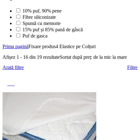
10% puf, 90% pene
Fibre siliconizate
Spumă cu memorie
15% puf și 85% pană de gâscă
Puf de gasca
Prima pagină
Fixare produs
4 Elastice pe Colțuri
Afișez 1 - 16 din 19 rezultate
Sortat după preț: de la mic la mare
Arată filtre
Filtre
-29%