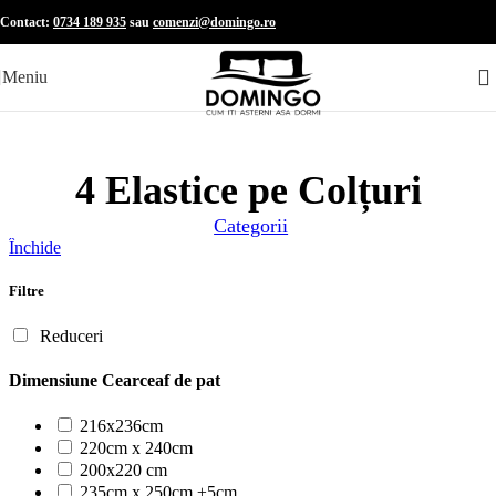
Skip to navigation
Skip to main content
Contact:
0734 189 935
sau
comenzi@domingo.ro
Meniu
4 Elastice pe Colțuri
Categorii
Închide
Filtre
Reduceri
Dimensiune Cearceaf de pat
216x236cm
220cm x 240cm
200x220 cm
235cm x 250cm ±5cm