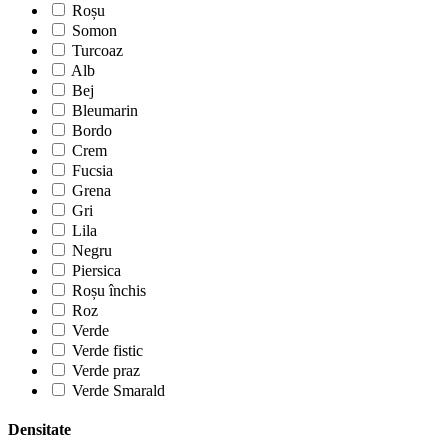
Roșu
Somon
Turcoaz
Alb
Bej
Bleumarin
Bordo
Crem
Fucsia
Grena
Gri
Lila
Negru
Piersica
Roșu închis
Roz
Verde
Verde fistic
Verde praz
Verde Smarald
Densitate