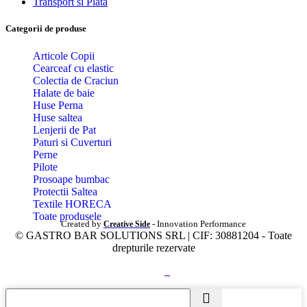
Transport si Plata
Categorii de produse
Articole Copii
Cearceaf cu elastic
Colectia de Craciun
Halate de baie
Huse Perna
Huse saltea
Lenjerii de Pat
Paturi si Cuverturi
Perne
Pilote
Prosoape bumbac
Protectii Saltea
Textile HORECA
Toate produsele
Created by
- Innovation Performance
Creative Side
© GASTRO BAR SOLUTIONS SRL | CIF: 30881204 - Toate
drepturile rezervate