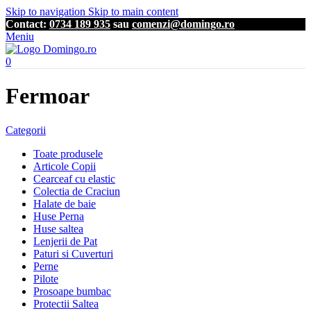
Skip to navigation
Skip to main content
Contact:
0734 189 935
sau
comenzi@domingo.ro
Meniu
0
Fermoar
Categorii
Toate produsele
Articole Copii
Cearceaf cu elastic
Colectia de Craciun
Halate de baie
Huse Perna
Huse saltea
Lenjerii de Pat
Paturi si Cuverturi
Perne
Pilote
Prosoape bumbac
Protectii Saltea