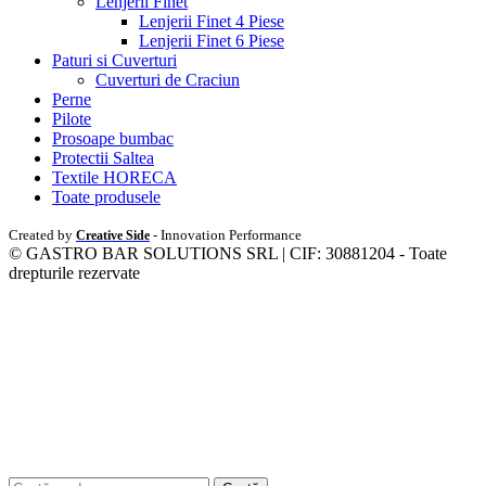
Lenjerii Finet
Lenjerii Finet 4 Piese
Lenjerii Finet 6 Piese
Paturi si Cuverturi
Cuverturi de Craciun
Perne
Pilote
Prosoape bumbac
Protectii Saltea
Textile HORECA
Toate produsele
Created by
- Innovation Performance
Creative Side
© GASTRO BAR SOLUTIONS SRL | CIF: 30881204 - Toate
drepturile rezervate