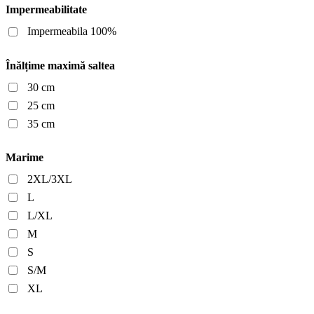
Impermeabilitate
Impermeabila 100%
Înălțime maximă saltea
30 cm
25 cm
35 cm
Marime
2XL/3XL
L
L/XL
M
S
S/M
XL