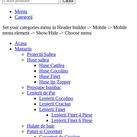
Caută
Meniu
Categorii
Set your categories menu in Header builder -> Mobile -> Mobile
menu element -> Show/Hide -> Choose menu
Acasa
Magazin
Protectii Saltea
Huse saltea
Huse Catifea
Huse Cocolino
Huse Finet
Huse tip Topper
Prosoape bumbac
Lenjerii de Pat
Lenjerii Cocolino
Lenjerii Craciun
Lenjerii Finet
Lenjerii Finet 4 Piese
Lenjerii Finet 6 Piese
Halate de baie
Paturi si Cuverturi
Cuverturi de Craciun