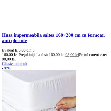
Husa impermeabila saltea 160×200 cm cu fermoar,
anti plosnite
Evaluat la
5.00
din 5
160,00
lei
Prețul inițial a fost: 160,00 lei.
98,00
lei
Prețul curent este:
98,00 lei.
Citește mai mult
-28%