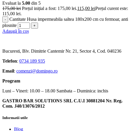
Evaluat la
5.00
din 5
175,00
lei
Prețul inițial a fost: 175,00 lei.
115,00
lei
Prețul curent este:
115,00 lei.
Cantitate Husa impermeabila saltea 180x200 cm cu fermoar, anti
plosnite
Adaugă în coș
Bucuresti, Blv. Dimitrie Cantemir Nr. 21, Sector 4, Cod. 040236
Telefon
:
0734 189 935
Email
:
comenzi@domingo.ro
Program
Luni – Vineri: 10.00 – 18.00 Sambata – Duminica: inchis
GASTRO BAR SOLUTIONS SRL C.U.I 30881204 Nr. Reg.
Com. J40/13076/2012
Informatii utile
Blog