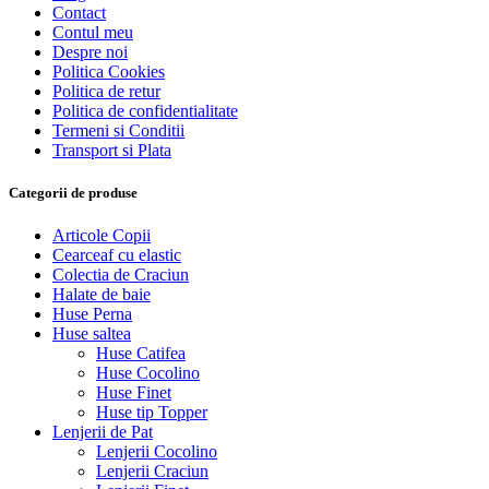
Contact
Contul meu
Despre noi
Politica Cookies
Politica de retur
Politica de confidentialitate
Termeni si Conditii
Transport si Plata
Categorii de produse
Articole Copii
Cearceaf cu elastic
Colectia de Craciun
Halate de baie
Huse Perna
Huse saltea
Huse Catifea
Huse Cocolino
Huse Finet
Huse tip Topper
Lenjerii de Pat
Lenjerii Cocolino
Lenjerii Craciun