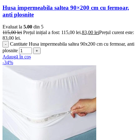
Husa impermeabila saltea 90×200 cm cu fermoar,
anti plosnite
Evaluat la
5.00
din 5
115,00
lei
Prețul inițial a fost: 115,00 lei.
83,00
lei
Prețul curent este:
83,00 lei.
Cantitate Husa impermeabila saltea 90x200 cm cu fermoar, anti
plosnite
Adaugă în coș
-34%