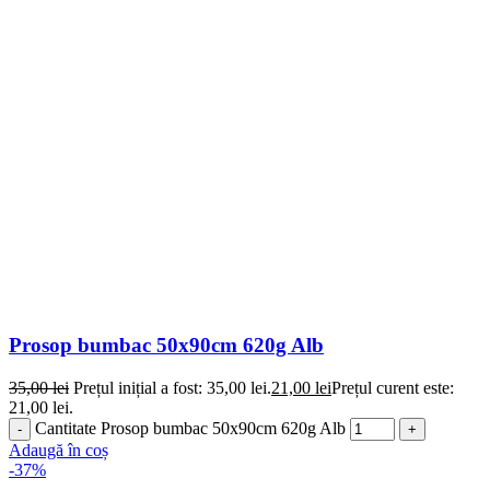
Prosop bumbac 50x90cm 620g Alb
35,00
lei
Prețul inițial a fost: 35,00 lei.
21,00
lei
Prețul curent este:
21,00 lei.
Cantitate Prosop bumbac 50x90cm 620g Alb
Adaugă în coș
-37%