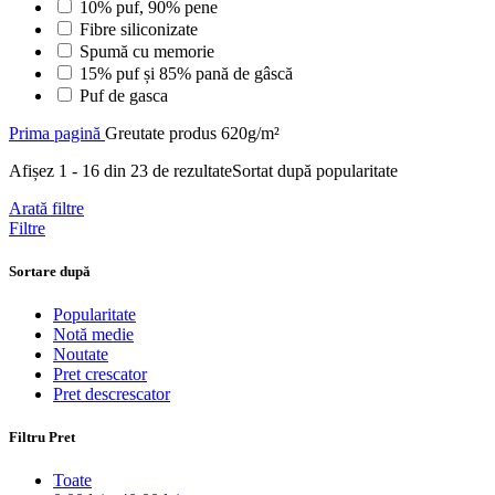
10% puf, 90% pene
Fibre siliconizate
Spumă cu memorie
15% puf și 85% pană de gâscă
Puf de gasca
Prima pagină
Greutate produs
620g/m²
Afișez 1 - 16 din 23 de rezultate
Sortat după popularitate
Arată filtre
Filtre
Sortare după
Popularitate
Notă medie
Noutate
Pret crescator
Pret descrescator
Filtru Pret
Toate