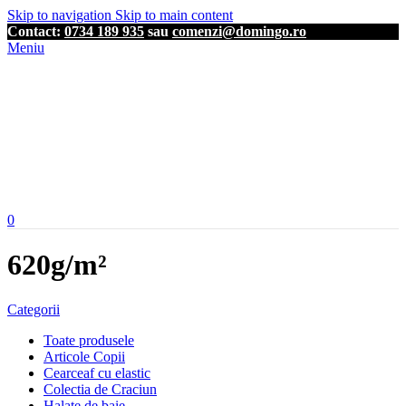
Skip to navigation
Skip to main content
Contact:
0734 189 935
sau
comenzi@domingo.ro
Meniu
0
620g/m²
Categorii
Toate produsele
Articole Copii
Cearceaf cu elastic
Colectia de Craciun
Halate de baie