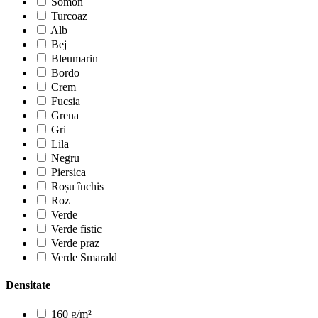
Somon
Turcoaz
Alb
Bej
Bleumarin
Bordo
Crem
Fucsia
Grena
Gri
Lila
Negru
Piersica
Roșu închis
Roz
Verde
Verde fistic
Verde praz
Verde Smarald
Densitate
160 g/m²