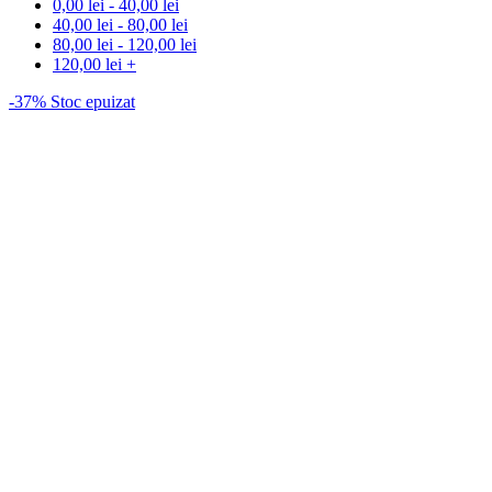
0,00
lei
-
40,00
lei
40,00
lei
-
80,00
lei
80,00
lei
-
120,00
lei
120,00
lei
+
-37%
Stoc epuizat