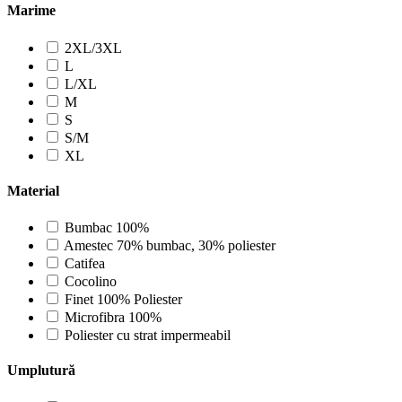
Marime
2XL/3XL
L
L/XL
M
S
S/M
XL
Material
Bumbac 100%
Amestec 70% bumbac, 30% poliester
Catifea
Cocolino
Finet 100% Poliester
Microfibra 100%
Poliester cu strat impermeabil
Umplutură