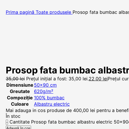
Prima pagină
Toate produsele
Prosop fata bumbac alba
Prosop fata bumbac albast
35,00
lei
Prețul inițial a fost: 35,00 lei.
22,00
lei
Prețul cur
Dimensiune
50×90 cm
Greutate
620g/m²
Compoziție
100% bumbac
Culoare
Albastru electric
Mai adauga in cos produse de
400,00
lei
pentru a benefic
În stoc
Cantitate Prosop fata bumbac albastru electric 50x
Adaugă în coș