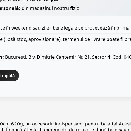
ersonală:
din magazinul nostru fizic
e în weekend sau zile libere legale se procesează în prima 
le (lipsă stoc, aprovizionare), termenul de livrare poate fi pr
n:
București, Blv. Dimitrie Cantemir Nr. 21, Sector 4, Cod. 04
i rapidă
cm 620g, un accesoriu indispensabil pentru baia ta! Acest 
ant. Îmbunătățește-ți experiența de relaxare după baie sau d