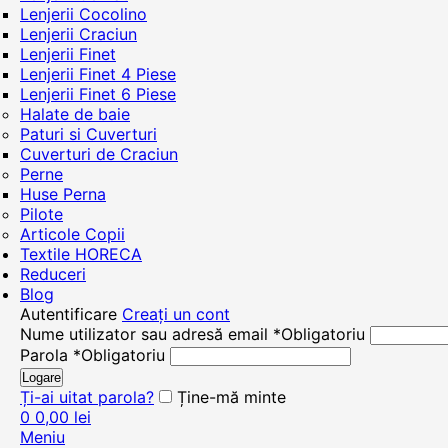
Lenjerii Cocolino
Lenjerii Craciun
Lenjerii Finet
Lenjerii Finet 4 Piese
Lenjerii Finet 6 Piese
Halate de baie
Paturi si Cuverturi
Cuverturi de Craciun
Perne
Huse Perna
Pilote
Articole Copii
Textile HORECA
Reduceri
Blog
Autentificare
Creați un cont
Nume utilizator sau adresă email
*
Obligatoriu
Parola
*
Obligatoriu
Logare
Ți-ai uitat parola?
Ține-mă minte
0
0,00
lei
Meniu