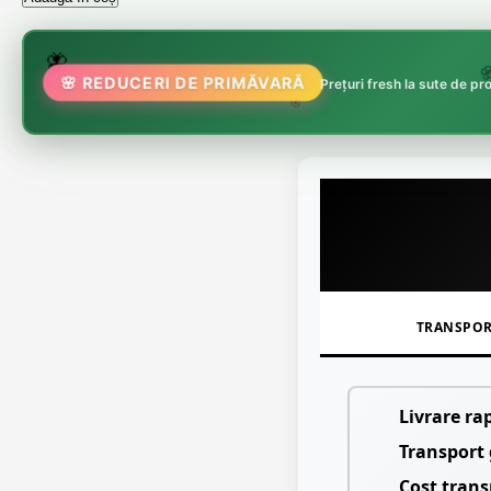
🌸
🌷
🦋
🌸
🌸 REDUCERI DE PRIMĂVARĂ
Prețuri fresh la sute de p
🏵️
TRANSPO
Livrare ra
Transport 
Cost trans