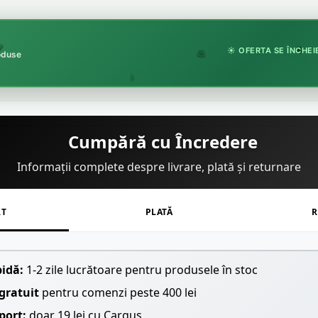
☀️ OFERTA SE ÎNCHEIE
roduse
🏵️
🌸
🌿
Cumpără cu Încredere
Informații complete despre livrare, plată și returnare
RT
PLATĂ
R
pidă:
1-2 zile lucrătoare pentru produsele în stoc
gratuit
pentru comenzi peste 400 lei
port:
doar 19 lei cu Cargus