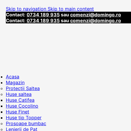
Skip to navigation
Skip to main content
Contact:
0734 189 935
sau
comenzi@domingo.ro
Contact:
0734 189 935
sau
comenzi@domingo.ro
Acasa
Magazin
Protectii Saltea
Huse saltea
Huse Catifea
Huse Cocolino
Huse Finet
Huse tip Topper
Prosoape bumbac
Lenjerii de Pat