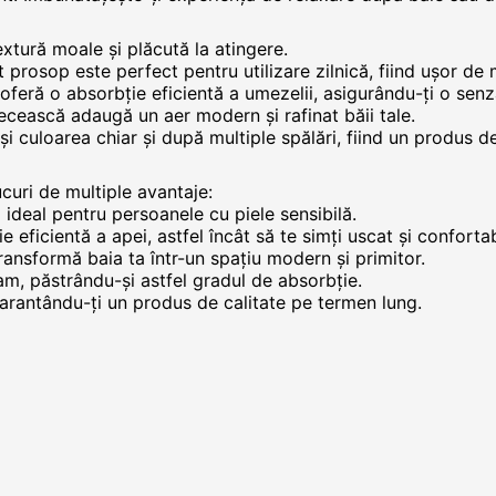
tură moale și plăcută la atingere.
rosop este perfect pentru utilizare zilnică, fiind ușor de
feră o absorbție eficientă a umezelii, asigurându-ți o sen
recească adaugă un aer modern și rafinat băii tale.
și culoarea chiar și după multiple spălări, fiind un produs d
curi de multiple avantaje:
l ideal pentru persoanele cu piele sensibilă.
eficientă a apei, astfel încât să te simți uscat și confortab
ransformă baia ta într-un spațiu modern și primitor.
am, păstrându-și astfel gradul de absorbție.
garantându-ți un produs de calitate pe termen lung.