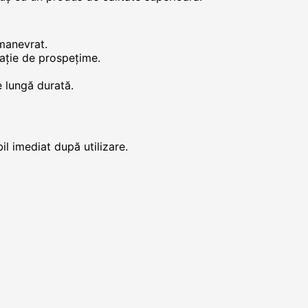
 manevrat.
zație de prospețime.
e lungă durată.
il imediat după utilizare.