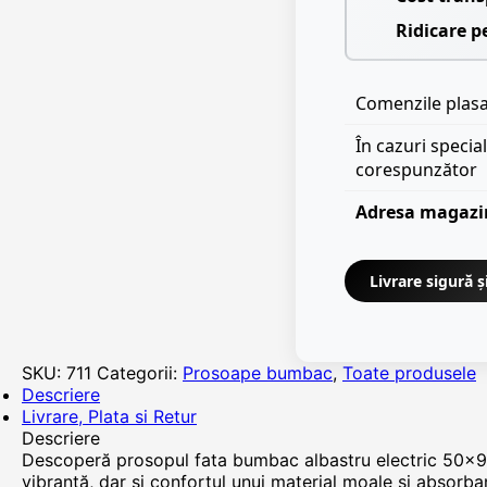
Ridicare p
Comenzile plasat
În cazuri specia
corespunzător
Adresa magazi
Livrare sigură ș
SKU:
711
Categorii:
Prosoape bumbac
,
Toate produsele
Descriere
Livrare, Plata si Retur
Descriere
Descoperă prosopul fata bumbac albastru electric 50x90
vibrantă, dar și confortul unui material moale și absorb