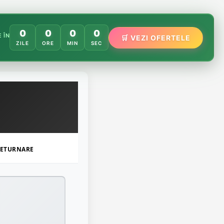
0
0
0
0
 ÎN
🌸
🛒 VEZI OFERTELE
🌿
ZILE
ORE
MIN
SEC
🏵️
ETURNARE