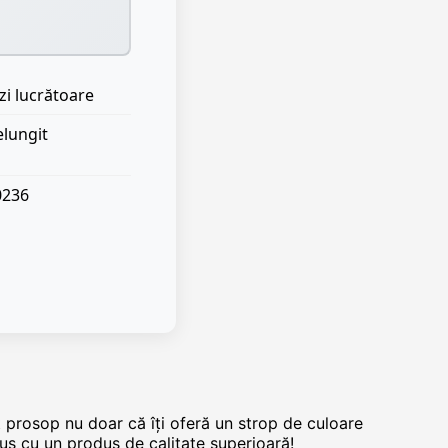
zi lucrătoare
elungit
0236
prosop nu doar că îți oferă un strop de culoare
uș cu un produs de calitate superioară!