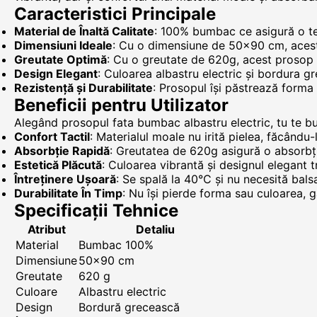
Caracteristici Principale
Material de Înaltă Calitate
: 100% bumbac ce asigură o tex
Dimensiuni Ideale
: Cu o dimensiune de 50x90 cm, acest p
Greutate Optimă
: Cu o greutate de 620g, acest prosop o
Design Elegant
: Culoarea albastru electric și bordura g
Rezistență și Durabilitate
: Prosopul își păstrează forma 
Beneficii pentru Utilizator
Alegând prosopul fata bumbac albastru electric, tu te bu
Confort Tactil
: Materialul moale nu irită pielea, făcându-
Absorbție Rapidă
: Greutatea de 620g asigură o absorbție 
Estetică Plăcută
: Culoarea vibrantă și designul elegant t
Întreținere Ușoară
: Se spală la 40°C și nu necesită bals
Durabilitate În Timp
: Nu își pierde forma sau culoarea, 
Specificații Tehnice
Atribut
Detaliu
Material
Bumbac 100%
Dimensiune
50x90 cm
Greutate
620 g
Culoare
Albastru electric
Design
Bordură grecească