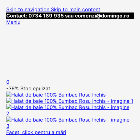
Skip to navigation
Skip to main content
Contact:
0734 189 935
sau
comenzi@domingo.ro
Meniu
0
-39%
Stoc epuizat
Faceți click pentru a mări