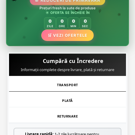
🌸 REDUCERI DE PRIMĂVARĂ
🌸
Prețuri fresh la sute de produse
🌸
🏵️
☀️ OFERTA SE ÎNCHEIE ÎN
🌸
🌿
🏵️
0
0
0
0
🏵️
ZILE
ORE
MIN
SEC
🌿
🛒 VEZI OFERTELE
🌸
Cumpără cu Încredere
Informații complete despre livrare, plată și returnare
TRANSPORT
PLATĂ
RETURNARE
Livrare rapidă:
1-2 zile lucrătoare pentru