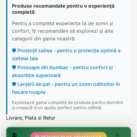
Produse recomandate pentru o experiență
completă:
Pentru a completa experiența ta de somn și
confort, îți recomandăm să explorezi și alte
categorii din gama noastră:
🛡️ Protecții saltea - pentru o protecție optimă a
saltelei tale
🛡️ Prosoape din bumbac - pentru confort și
absorbție superioară
🛡️ Lenjerii de pat - pentru un somn odihnitor în
fiecare noapte
Explorează gama completă de produse pentru dormitor
și creează-ți un spațiu perfect pentru odihnă.
Livrare, Plata si Retur
🌷
🦋