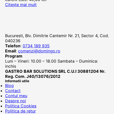
Citește mai mult
Bucuresti, Blv. Dimitrie Cantemir Nr. 21, Sector 4, Cod.
040236
Telefon
:
0734 189 935
Email
:
comenzi@domingo.ro
Program
Luni – Vineri: 10.00 – 18.00 Sambata – Duminica:
inchis
GASTRO BAR SOLUTIONS SRL C.U.I 30881204 Nr.
Reg. Com. J40/13076/2012
Informatii utile
Blog
Contact
Contul meu
Despre noi
Politica Cookies
Politica de retur