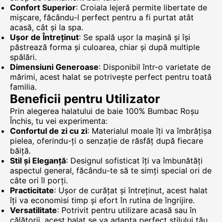
Confort Superior
: Croiala lejeră permite libertate de
mișcare, făcându-l perfect pentru a fi purtat atât
acasă, cât și la spa.
Ușor de Întreținut
: Se spală ușor la mașină și își
păstrează forma și culoarea, chiar și după multiple
spălări.
Dimensiuni Generoase
: Disponibil într-o varietate de
mărimi, acest halat se potrivește perfect pentru toată
familia.
Beneficii pentru Utilizator
Prin alegerea halatului de baie 100% Bumbac Roșu
Închis, tu vei experimenta:
Confortul de zi cu zi
: Materialul moale îți va îmbrățișa
pielea, oferindu-ți o senzație de răsfăț după fiecare
băiță.
Stil și Eleganță
: Designul sofisticat îți va îmbunătăți
aspectul general, făcându-te să te simți special ori de
câte ori îl porți.
Practicitate
: Ușor de curățat și întreținut, acest halat
îți va economisi timp și efort în rutina de îngrijire.
Versatilitate
: Potrivit pentru utilizare acasă sau în
călătorii, acest halat se va adapta perfect stilului tău