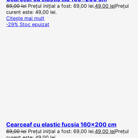
69,00
lei
Prețul inițial a fost: 69,00 lei.
49,00
lei
Prețul
curent este: 49,00 lei.
Citește mai mult
-29%
Stoc epuizat
Cearceaf cu elastic fucsia 160×200 cm
69,00
lei
Prețul inițial a fost: 69,00 lei.
49,00
lei
Prețul
curent este: 49,00 lei.