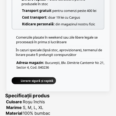
produsele în stoc
Transport gratuit
pentru comenzi peste 400 lei
Cost transport:
doar 19 lei cu Cargus
Ridicare personală:
din magazinul nostru fizic
Comenzile plasate în weekend sau zile libere legale se
procesează în prima zi lucrătoare
În cazuri speciale (lipsă stoc, aprovizionare), termenul de
livrare poate fi prelungit corespunzător
Adresa magazin:
București, Blv. Dimitrie Cantemir Nr. 21,
Sector 4, Cod. 040236
Livrare sigură și rapidă
Specificații produs
Culoare
Roșu închis
Marime
S, M, L, XL
Material
100% bumbac