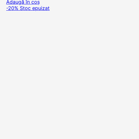
Adaugă în coș
-20%
Stoc epuizat