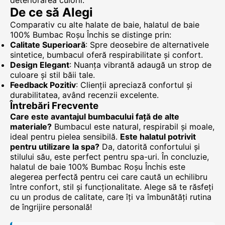
deteriorarea culorii.
De ce să Alegi
Comparativ cu alte halate de baie, halatul de baie
100% Bumbac Roșu Închis se distinge prin:
Calitate Superioară
: Spre deosebire de alternativele
sintetice, bumbacul oferă respirabilitate și confort.
Design Elegant
: Nuanța vibrantă adaugă un strop de
culoare și stil băii tale.
Feedback Pozitiv
: Clienții apreciază confortul și
durabilitatea, având recenzii excelente.
Întrebări Frecvente
Care este avantajul bumbacului față de alte
materiale?
Bumbacul este natural, respirabil și moale,
ideal pentru pielea sensibilă.
Este halatul potrivit
pentru utilizare la spa?
Da, datorită confortului și
stilului său, este perfect pentru spa-uri. În concluzie,
halatul de baie 100% Bumbac Roșu Închis este
alegerea perfectă pentru cei care caută un echilibru
între confort, stil și funcționalitate. Alege să te răsfeți
cu un produs de calitate, care îți va îmbunătăți rutina
de îngrijire personală!