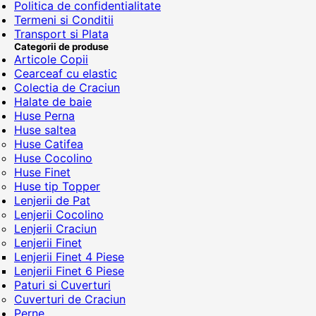
Politica de confidentialitate
Termeni si Conditii
Transport si Plata
Categorii de produse
Articole Copii
Cearceaf cu elastic
Colectia de Craciun
Halate de baie
Huse Perna
Huse saltea
Huse Catifea
Huse Cocolino
Huse Finet
Huse tip Topper
Lenjerii de Pat
Lenjerii Cocolino
Lenjerii Craciun
Lenjerii Finet
Lenjerii Finet 4 Piese
Lenjerii Finet 6 Piese
Paturi si Cuverturi
Cuverturi de Craciun
Perne