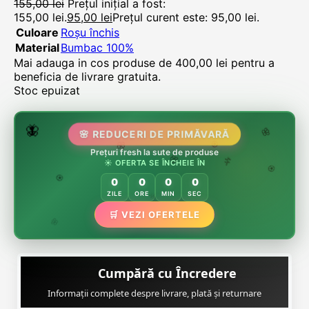
155,00
lei
Prețul inițial a fost:
155,00 lei.
95,00
lei
Prețul curent este: 95,00 lei.
Culoare
Roșu închis
Material
Bumbac 100%
Mai adauga in cos produse de
400,00
lei
pentru a
beneficia de livrare gratuita.
Stoc epuizat
🌷
🦋
🌸 REDUCERI DE PRIMĂVARĂ
🌸
Prețuri fresh la sute de produse
🌸
🏵️
☀️ OFERTA SE ÎNCHEIE ÎN
🌸
🌿
🏵️
0
0
0
0
🏵️
ZILE
ORE
MIN
SEC
🌿
🛒 VEZI OFERTELE
🌸
Cumpără cu Încredere
Informații complete despre livrare, plată și returnare