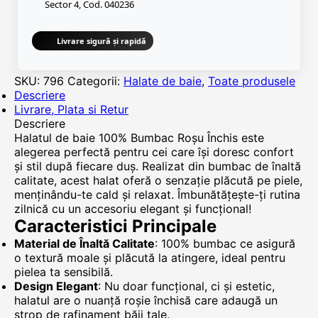
Sector 4, Cod. 040236
Livrare sigură și rapidă
SKU:
796
Categorii:
Halate de baie
,
Toate produsele
Descriere
Livrare, Plata si Retur
Descriere
Halatul de baie 100% Bumbac Roșu Închis este
alegerea perfectă pentru cei care își doresc confort
și stil după fiecare duș. Realizat din bumbac de înaltă
calitate, acest halat oferă o senzație plăcută pe piele,
menținându-te cald și relaxat. Îmbunătățește-ți rutina
zilnică cu un accesoriu elegant și funcțional!
Caracteristici Principale
Material de Înaltă Calitate
: 100% bumbac ce asigură
o textură moale și plăcută la atingere, ideal pentru
pielea ta sensibilă.
Design Elegant
: Nu doar funcțional, ci și estetic,
halatul are o nuanță roșie închisă care adaugă un
strop de rafinament băii tale.