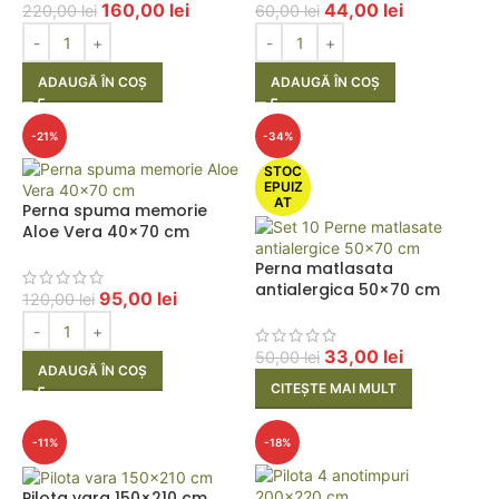
160,00
lei
44,00
lei
220,00
lei
60,00
lei
ADAUGĂ ÎN COȘ
ADAUGĂ ÎN COȘ
-21%
-34%
STOC
EPUIZ
AT
Perna spuma memorie
Aloe Vera 40×70 cm
Perna matlasata
antialergica 50×70 cm
95,00
lei
120,00
lei
33,00
lei
50,00
lei
ADAUGĂ ÎN COȘ
CITEȘTE MAI MULT
-11%
-18%
Pilota vara 150×210 cm