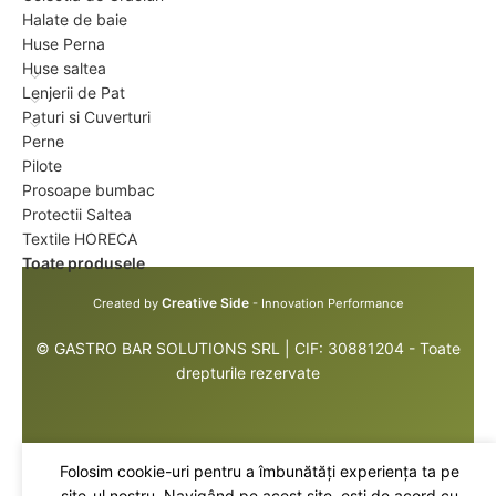
Halate de baie
Huse Perna
Huse saltea
Lenjerii de Pat
Paturi si Cuverturi
Perne
Pilote
Prosoape bumbac
Protectii Saltea
Textile HORECA
Toate produsele
Creative Side
Created by
- Innovation Performance
© GASTRO BAR SOLUTIONS SRL | CIF: 30881204 - Toate
drepturile rezervate
Folosim cookie-uri pentru a îmbunătăți experiența ta pe
Perna puf gasca bleu cu trandafiri 50×70 cm
site-ul nostru. Navigând pe acest site, ești de acord cu