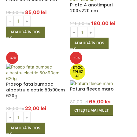
Pilota 4 anotimpuri
200×220 cm
85,00
lei
95,00
lei
180,00
lei
219,00
lei
ADAUGĂ ÎN COȘ
ADAUGĂ ÎN COȘ
-37%
-19%
STOC
EPUIZ
AT
Prosop fata bumbac
Patura fleece maro
albastru electric 50x90cm
620g
65,00
lei
80,00
lei
22,00
lei
35,00
lei
CITEȘTE MAI MULT
ADAUGĂ ÎN COȘ