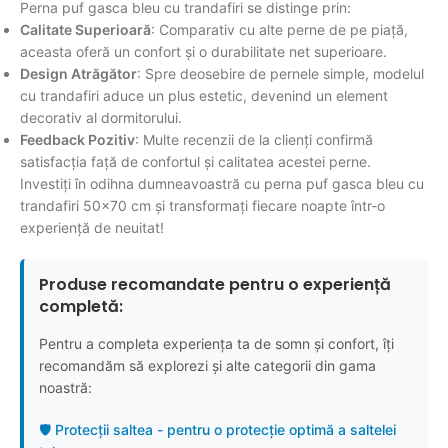
Perna puf gasca bleu cu trandafiri se distinge prin:
Calitate Superioară
: Comparativ cu alte perne de pe piață,
aceasta oferă un confort și o durabilitate net superioare.
Design Atrăgător
: Spre deosebire de pernele simple, modelul
cu trandafiri aduce un plus estetic, devenind un element
decorativ al dormitorului.
Feedback Pozitiv
: Multe recenzii de la clienți confirmă
satisfacția față de confortul și calitatea acestei perne.
Investiți în odihna dumneavoastră cu perna puf gasca bleu cu
trandafiri 50x70 cm și transformați fiecare noapte într-o
experiență de neuitat!
Produse recomandate pentru o experiență
completă:
Pentru a completa experiența ta de somn și confort, îți
recomandăm să explorezi și alte categorii din gama
noastră:
🛡️ Protecții saltea - pentru o protecție optimă a saltelei