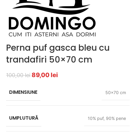
Perna puf gasca bleu cu
trandafiri 50×70 cm
89,00
lei
100,00
lei
DIMENSIUNE
50×70 cm
UMPLUTURĂ
10% puf, 90% pene