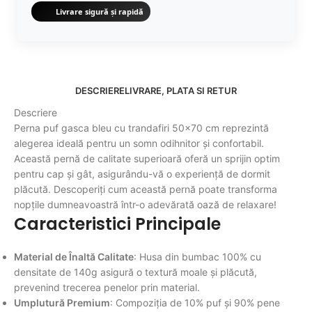
Livrare sigură și rapidă
DESCRIERE
LIVRARE, PLATA SI RETUR
Descriere
Perna puf gasca bleu cu trandafiri 50x70 cm reprezintă
alegerea ideală pentru un somn odihnitor și confortabil.
Această pernă de calitate superioară oferă un sprijin optim
pentru cap și gât, asigurându-vă o experiență de dormit
plăcută. Descoperiți cum această pernă poate transforma
nopțile dumneavoastră într-o adevărată oază de relaxare!
Caracteristici Principale
Material de Înaltă Calitate
: Husa din bumbac 100% cu
densitate de 140g asigură o textură moale și plăcută,
prevenind trecerea penelor prin material.
Umplutură Premium
: Compoziția de 10% puf și 90% pene