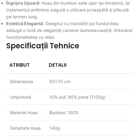
Îngrijire Ușoară
: Husa din bumbac este ușor de întreținut, iar
tratamentul antimiros asigură o utilizare proaspătă și plăcută
pe termen lung.
Estetică Elegantă
: Designul cu trandafiri pe fundal bleu
adaugă o notă de eleganță camerei dumneavoastră, îmbinând
funcționalitatea cu stilul.
Specificații Tehnice
ATRIBUT
DETALII
Dimensiune
50x70 cm
Umplutură
10% puf, 90% pene (1100g)
Material Husa
Bumbac 100%
Densitate Husa
140g