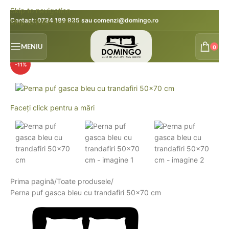
Skip to navigation
Contact:
0734 189 935
sau
comenzi@domingo.ro
Skip to main content
MENIU
0
-11%
Faceți click pentru a mări
Prima pagină
Toate produsele
Perna puf gasca bleu cu trandafiri 50×70 cm