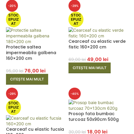
-20%
-29%
STOC
STOC
EPUIZ
EPUIZ
AT
AT
Cearceaf cu elastic verde
Protectie saltea
fistic 160×200 cm
impermeabila galbena
160×200 cm
49,00
lei
69,00
lei
CITEȘTE MAI MULT
76,00
lei
95,00
lei
CITEȘTE MAI MULT
-29%
-40%
STOC
EPUIZ
AT
Prosop fata bumbac
turcoaz 50x90cm 500g
Cearceaf cu elastic fucsia
18,00
lei
30,00
lei