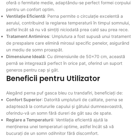
oferă o fermitate medie, adaptându-se perfect formei corpului
pentru un confort optim.
Ventilație Eficientă
: Perna permite o circulație excelentă a
aerului, contribuind la reglarea temperaturii în timpul somnului,
astfel încât să nu vă simțiți niciodată prea cald sau prea rece.
Tratament Antimiros
: Umplutura a fost supusă unui tratament
de prespalare care elimină mirosul specific penelor, asigurând
un mediu de somn proaspăt.
Dimensiune Ideală
: Cu dimensiunile de 50x70 cm, această
pernă se integrează perfect în orice pat, oferind un suport
generos pentru cap și gât.
Beneficii pentru Utilizator
Alegând perna puf gasca bleu cu trandafiri, beneficiați de:
Confort Superior
: Datorită umpluturii de calitate, perna se
adaptează la contururile capului și gâtului dumneavoastră,
oferindu-vă un somn fără dureri de gât sau de spate.
Reglare a Temperaturii
: Ventilația eficientă ajută la
menținerea unei temperaturi optime, astfel încât să vă
bucurați de un somn odihnitor fără discomfort.