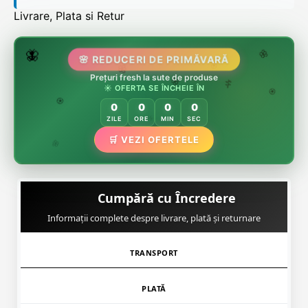
Livrare, Plata si Retur
🌷
🦋
🌸 REDUCERI DE PRIMĂVARĂ
🌸
Prețuri fresh la sute de produse
🌸
🏵️
☀️ OFERTA SE ÎNCHEIE ÎN
🌸
🌿
🏵️
0
0
0
0
🏵️
ZILE
ORE
MIN
SEC
🌿
🛒 VEZI OFERTELE
🌸
Cumpără cu Încredere
Informații complete despre livrare, plată și returnare
TRANSPORT
PLATĂ