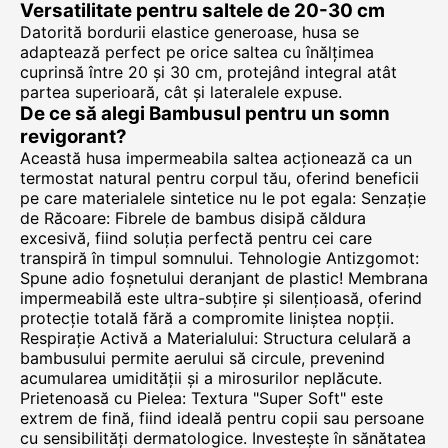
Versatilitate pentru saltele de 20-30 cm
Datorită bordurii elastice generoase, husa se
adaptează perfect pe orice saltea cu înălțimea
cuprinsă între 20 și 30 cm, protejând integral atât
partea superioară, cât și lateralele expuse.
De ce să alegi Bambusul pentru un somn
revigorant?
Această husa impermeabila saltea acționează ca un
termostat natural pentru corpul tău, oferind beneficii
pe care materialele sintetice nu le pot egala: Senzație
de Răcoare: Fibrele de bambus disipă căldura
excesivă, fiind soluția perfectă pentru cei care
transpiră în timpul somnului. Tehnologie Antizgomot:
Spune adio foșnetului deranjant de plastic! Membrana
impermeabilă este ultra-subțire și silențioasă, oferind
protecție totală fără a compromite liniștea nopții.
Respirație Activă a Materialului: Structura celulară a
bambusului permite aerului să circule, prevenind
acumularea umidității și a mirosurilor neplăcute.
Prietenoasă cu Pielea: Textura "Super Soft" este
extrem de fină, fiind ideală pentru copii sau persoane
cu sensibilități dermatologice. Investește în sănătatea