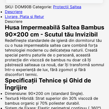
SKU:
DOM90B
Categorie:
Protectii Saltea
Descriere
Livrare, Plata si Retur
Descriere
Husa Impermeabilă Saltea Bambus
90x200 cm - Scutul tău Invizibil
Redefinește standardele de igienă din dormitorul tău
cu o husa impermeabila saltea care combină forța
tehnologiei moderne cu delicatețea naturii. Creată
special pentru paturile de o persoană, această
protecție din viscoză de bambus nu doar că îți
păstrează salteaua ca nouă, dar îți transformă somnul
într-o experiență de lux, fără zgomot și fără
disconfort termic.
Specificații Tehnice și Ghid de
Îngrijire
Dimensiune: 90x200 cm (standard Single).
Textură Hibridă: Strat superior din 30% viscoză de
bambus organic și 70% poliester durabil.
Sistem de Fixare: Elastic perimetral continuu ( 360°).