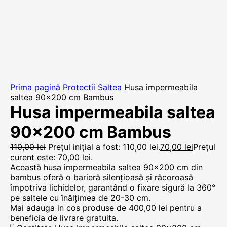
Prima pagină
Protectii Saltea
Husa impermeabila
saltea 90×200 cm Bambus
Husa impermeabila saltea
90×200 cm Bambus
110,00
lei
Prețul inițial a fost: 110,00 lei.
70,00
lei
Prețul
curent este: 70,00 lei.
Această husa impermeabila saltea 90×200 cm din
bambus oferă o barieră silențioasă și răcoroasă
împotriva lichidelor, garantând o fixare sigură la 360°
pe saltele cu înălțimea de 20-30 cm.
Mai adauga in cos produse de
400,00
lei
pentru a
beneficia de livrare gratuita.