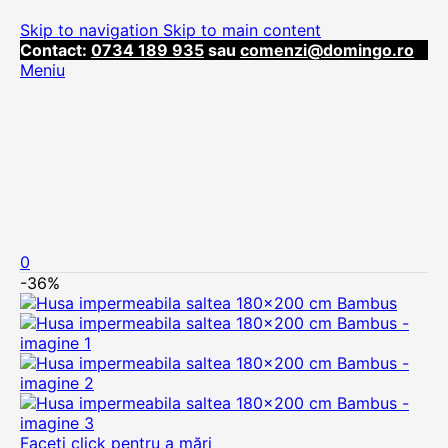
Skip to navigation
Skip to main content
Contact:
0734 189 935
sau
comenzi@domingo.ro
Meniu
0
-36%
Faceți click pentru a mări