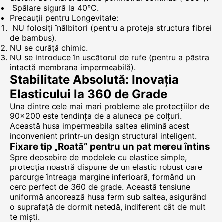
Spălare sigură la 40°C.
Precauții pentru Longevitate:
NU folosiți înălbitori (pentru a proteja structura fibrei
de bambus).
NU se curăță chimic.
NU se introduce în uscătorul de rufe (pentru a păstra
intactă membrana impermeabilă).
Stabilitate Absolută: Inovația
Elasticului la 360 de Grade
Una dintre cele mai mari probleme ale protecțiilor de
90x200 este tendința de a aluneca pe colțuri.
Această husa impermeabila saltea elimină acest
inconvenient printr-un design structural inteligent.
Fixare tip „Roată” pentru un pat mereu întins
Spre deosebire de modelele cu elastice simple,
protecția noastră dispune de un elastic robust care
parcurge întreaga margine inferioară, formând un
cerc perfect de 360 de grade. Această tensiune
uniformă ancorează husa ferm sub saltea, asigurând
o suprafață de dormit netedă, indiferent cât de mult
te miști.