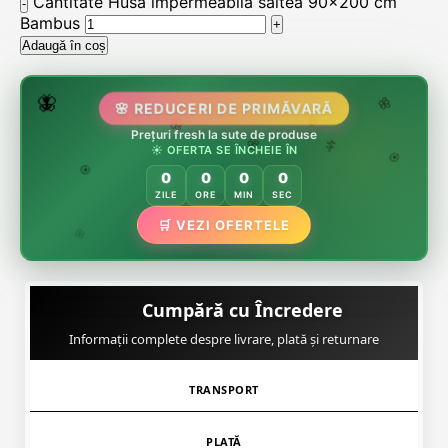
Cantitate Husa impermeabila saltea 90x200 cm
Bambus
Adaugă în coș
🌷
🦋
🌸 REDUCERI DE PRIMĂVARĂ
🌸
Prețuri fresh la sute de produse
🌸
🏵️
☀️ OFERTA SE ÎNCHEIE ÎN
🌸
🌿
🏵️
0
0
0
0
🏵️
ZILE
ORE
MIN
SEC
🌿
🛒 VEZI OFERTELE
🌸
Cumpără cu Încredere
Informații complete despre livrare, plată și returnare
TRANSPORT
PLATĂ