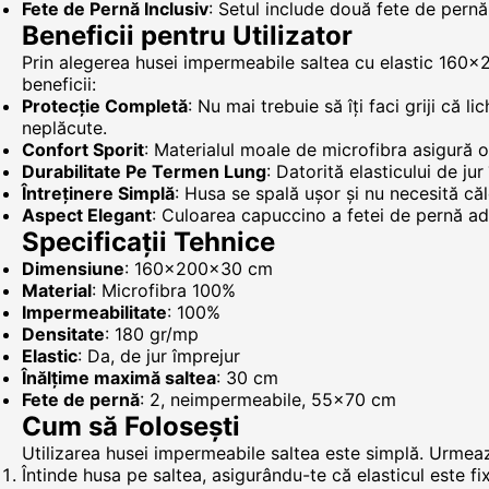
Fete de Pernă Inclusiv
: Setul include două fete de pern
Beneficii pentru Utilizator
Prin alegerea husei impermeabile saltea cu elastic 160x2
beneficii:
Protecție Completă
: Nu mai trebuie să îți faci griji că 
neplăcute.
Confort Sporit
: Materialul moale de microfibra asigură o
Durabilitate Pe Termen Lung
: Datorită elasticului de jur
Întreținere Simplă
: Husa se spală ușor și nu necesită căl
Aspect Elegant
: Culoarea capuccino a fetei de pernă ad
Specificații Tehnice
Dimensiune
: 160x200x30 cm
Material
: Microfibra 100%
Impermeabilitate
: 100%
Densitate
: 180 gr/mp
Elastic
: Da, de jur împrejur
Înălțime maximă saltea
: 30 cm
Fete de pernă
: 2, neimpermeabile, 55x70 cm
Cum să Folosești
Utilizarea husei impermeabile saltea este simplă. Urmează
Întinde husa pe saltea, asigurându-te că elasticul este fix