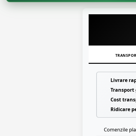
TRANSPO
Livrare ra
Transport 
Cost trans
Ridicare p
Comenzile plas