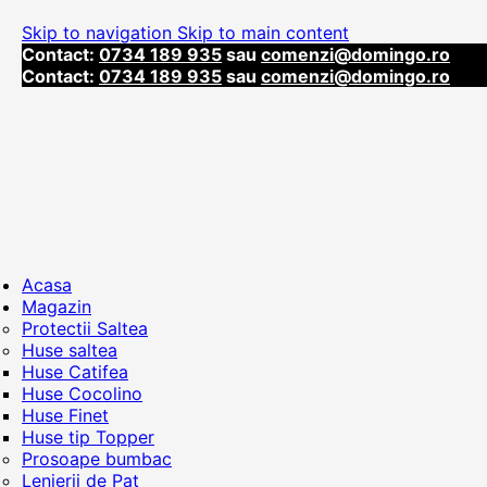
Skip to navigation
Skip to main content
Contact:
0734 189 935
sau
comenzi@domingo.ro
Contact:
0734 189 935
sau
comenzi@domingo.ro
Acasa
Magazin
Protectii Saltea
Huse saltea
Huse Catifea
Huse Cocolino
Huse Finet
Huse tip Topper
Prosoape bumbac
Lenjerii de Pat