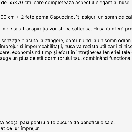
ă de 55x70 cm, care completează aspectul elegant al husei, 
00 cm + 2 fete perna Capuccino, îți asiguri un somn de cali
lichidele sau transpirația vor strica salteaua. Husa îți oferă p
 senzație plăcută la atingere, contribuind la un somn odihni
 împrejur și impermeabilității, husa va rezista utilizării zilnic
care, economisind timp și efort în întreținerea lenjeriei tale
augă un plus de stil dormitorului tău, combinând funcționali
 acești pași pentru a te bucura de beneficiile sale:
at de jur împrejur.