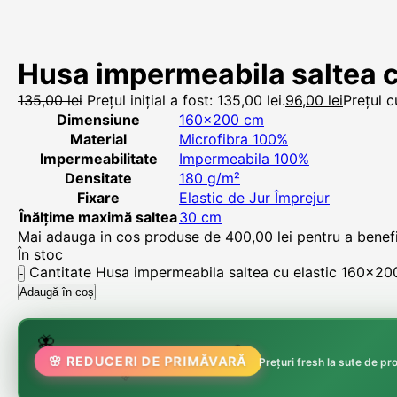
Husa impermeabila saltea 
135,00
lei
Prețul inițial a fost: 135,00 lei.
96,00
lei
Prețul c
Dimensiune
160×200 cm
Material
Microfibra 100%
Impermeabilitate
Impermeabila 100%
Densitate
180 g/m²
Fixare
Elastic de Jur Împrejur
Înălțime maximă saltea
30 cm
Mai adauga in cos produse de
400,00
lei
pentru a benefic
În stoc
Cantitate Husa impermeabila saltea cu elastic 160x2
Adaugă în coș
🌷
🦋
🌸 REDUCERI DE PRIMĂVARĂ
🏵️
Prețuri fresh la sute de p
🌸