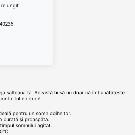
prelungit
040236
ja salteaua ta. Această husă nu doar că îmbunătățește
 confortul nocturn!
ideală pentru un somn odihnitor.
o curată și proaspătă.
 timpul somnului agitat.
40°C.