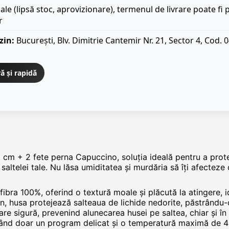
iale (lipsă stoc, aprovizionare), termenul de livrare poate fi 
r
zin:
București, Blv. Dimitrie Cantemir Nr. 21, Sector 4, Cod. 
ă și rapidă
cm + 2 fete perna Capuccino, soluția ideală pentru a prote
 saltelei tale. Nu lăsa umiditatea și murdăria să îți afecteze
ofibra 100%, oferind o textură moale și plăcută la atingere, 
an, husa protejează salteaua de lichide nedorite, păstrându-
xare sigură, prevenind alunecarea husei pe saltea, chiar și în
itând doar un program delicat și o temperatură maximă de 