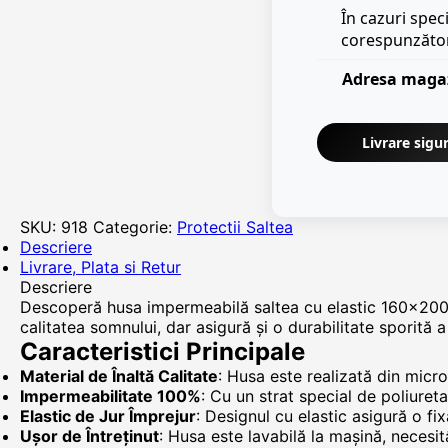
În cazuri spec
corespunzăto
Adresa maga
Livrare sigur
SKU:
918
Categorie:
Protectii Saltea
Descriere
Livrare, Plata si Retur
Descriere
Descoperă husa impermeabilă saltea cu elastic 160x200 
calitatea somnului, dar asigură și o durabilitate sporită a
Caracteristici Principale
Material de Înaltă Calitate
: Husa este realizată din micr
Impermeabilitate 100%
: Cu un strat special de poliuret
Elastic de Jur Împrejur
: Designul cu elastic asigură o fi
Ușor de Întreținut
: Husa este lavabilă la mașină, neces