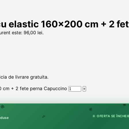
cu elastic 160×200 cm + 2 fe
urent este: 96,00 lei.
ia de livrare gratuita.
00 cm + 2 fete perna Capuccino
🏵
🌸
🌸
☀️ OFERTA SE ÎNCHEIE
roduse
🌿