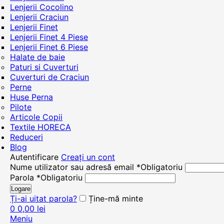
Lenjerii Cocolino
Lenjerii Craciun
Lenjerii Finet
Lenjerii Finet 4 Piese
Lenjerii Finet 6 Piese
Halate de baie
Paturi si Cuverturi
Cuverturi de Craciun
Perne
Huse Perna
Pilote
Articole Copii
Textile HORECA
Reduceri
Blog
Autentificare
Creați un cont
Nume utilizator sau adresă email
*
Obligatoriu
Parola
*
Obligatoriu
Logare
Ți-ai uitat parola?
Ține-mă minte
0
0,00
lei
Meniu