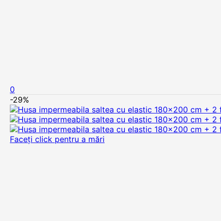
0
-29%
Faceți click pentru a mări