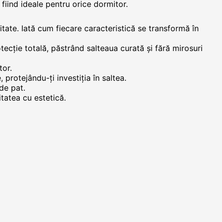
fiind ideale pentru orice dormitor.
tate. Iată cum fiecare caracteristică se transformă în
rotecție totală, păstrând salteaua curată și fără mirosuri
tor.
e, protejându-ți investiția în saltea.
 de pat.
tatea cu estetică.