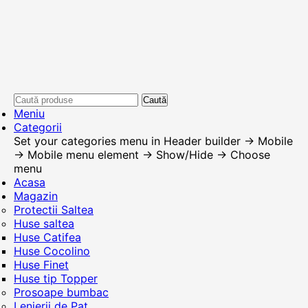
Caută
Meniu
Categorii
Set your categories menu in Header builder -> Mobile
-> Mobile menu element -> Show/Hide -> Choose
menu
Acasa
Magazin
Protectii Saltea
Huse saltea
Huse Catifea
Huse Cocolino
Huse Finet
Huse tip Topper
Prosoape bumbac
Lenjerii de Pat