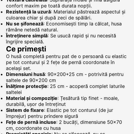
confort maxim pe toată durata nopții.
Rezistență la uzură
: Materialul păstrează aspectul și
culoarea chiar și după zeci de spălări.
Nu se șifonează
: Economisești timp la călcat, husa
rămâne netedă natural.
Întreținere simplă
: Se usucă rapid și nu necesită
îngrijire specială.
Ce primești
O husă completă pentru pat de o persoană cu elastic
pe tot conturul și 2 fețe de pernă coordonate în
același set.
Dimensiuni husă
: 90x200+25 cm - potrivită pentru
saltele de 90x200 cm
Înălțime protecție
: 25 cm - acoperă complet laturile
saltelei
Material și compoziție
: Țesătură tip finet - moale,
durabilă, ușor de întreținut
Sistem de fixare
: Elastic pe tot conturul (de jur
împrejur) pentru prindere sigură
Fețe de pernă incluse
: 2 bucăți, dimensiune 50x70
cm, coordonate cu husa