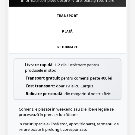
Informații complete despre livrare, plată și returnare
TRANSPORT
PLATĂ
RETURNARE
Livrare rapidă:
1-2 zile lucrătoare pentru
produsele în stoc
Transport gratuit
pentru comenzi peste 400 lei
Cost transport:
doar 19 lei cu Cargus
Ridicare personală:
din magazinul nostru fizic
Comenzile plasate în weekend sau zile libere legale se
procesează în prima zi lucrătoare
În cazuri speciale (lipsă stoc, aprovizionare), termenul de
livrare poate fi prelungit corespunzător