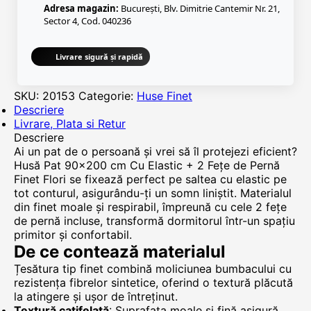
Adresa magazin:
București, Blv. Dimitrie Cantemir Nr. 21,
Sector 4, Cod. 040236
Livrare sigură și rapidă
SKU:
20153
Categorie:
Huse Finet
Descriere
Livrare, Plata si Retur
Descriere
Ai un pat de o persoană și vrei să îl protejezi eficient?
Husă Pat 90x200 cm Cu Elastic + 2 Fețe de Pernă
Finet Flori se fixează perfect pe saltea cu elastic pe
tot conturul, asigurându-ți un somn liniștit. Materialul
din finet moale și respirabil, împreună cu cele 2 fețe
de pernă incluse, transformă dormitorul într-un spațiu
primitor și confortabil.
De ce contează materialul
Țesătura tip finet combină moliciunea bumbacului cu
rezistența fibrelor sintetice, oferind o textură plăcută
la atingere și ușor de întreținut.
Textură catifelată
: Suprafața moale și fină asigură