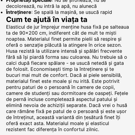
Proprietăți speciale
: Nu se șifonează, nu se
decolorează, nu intră la apă, nu alunecă
Întreținere
: Se spală la mașină, se usucă rapid
Cum te ajută în viața ta
Elasticul de jur împrejur menține husa fixă pe salteaua
ta de 90x200 cm, indiferent cât de mult te miști
noaptea. Materialul finet permite pielii să respire și
oferă o senzație plăcută la atingere în orice sezon.
Husa rezistă la utilizare intensă și spălări frecvente
fără să își piardă forma sau culoarea. Nu trebuie să o
calci după fiecare spălare - se usucă netedă și gata
de folosit. Economisești timp la întreținere și te
bucuri mai mult de confort. Dacă ai piele sensibilă,
materialul finet este moale și nu irită. Este potrivit
pentru paturi de o persoană în camere de copii,
camere de studenți sau dormitoare de oaspeți. Fețele
de pernă incluse completează aspectul patului și
elimină nevoia de achiziții separate. Dacă vrei o husă
care rămâne fixă pe patul de o persoană și este ușor
de întreținut, această variantă din țesătură finet îți
oferă exact asta. Materialul moale și elasticul
rezistent fac diferența în confortul zilnic.