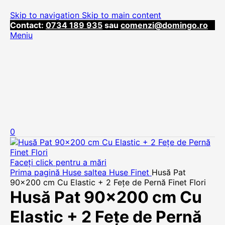
Skip to navigation
Skip to main content
Contact:
0734 189 935
sau
comenzi@domingo.ro
Meniu
0
Faceți click pentru a mări
Prima pagină
Huse saltea
Huse Finet
Husă Pat
90×200 cm Cu Elastic + 2 Fețe de Pernă Finet Flori
Husă Pat 90×200 cm Cu
Elastic + 2 Fețe de Pernă