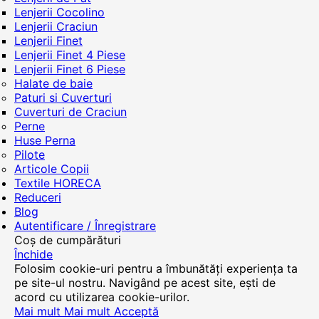
Lenjerii Cocolino
Lenjerii Craciun
Lenjerii Finet
Lenjerii Finet 4 Piese
Lenjerii Finet 6 Piese
Halate de baie
Paturi si Cuverturi
Cuverturi de Craciun
Perne
Huse Perna
Pilote
Articole Copii
Textile HORECA
Reduceri
Blog
Autentificare / Înregistrare
Coș de cumpărături
Închide
Folosim cookie-uri pentru a îmbunătăți experiența ta
pe site-ul nostru. Navigând pe acest site, ești de
acord cu utilizarea cookie-urilor.
Mai mult
Mai mult
Acceptă