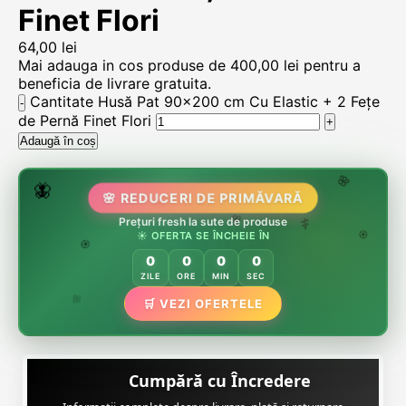
Finet Flori
64,00
lei
Mai adauga in cos produse de
400,00
lei
pentru a
beneficia de livrare gratuita.
Cantitate Husă Pat 90x200 cm Cu Elastic + 2 Fețe
de Pernă Finet Flori
Adaugă în coș
🌷
🦋
🌸 REDUCERI DE PRIMĂVARĂ
🌸
🌸
🏵️
Prețuri fresh la sute de produse
🌸
☀️ OFERTA SE ÎNCHEIE ÎN
🌿
🏵️
0
0
0
0
🏵️
ZILE
ORE
MIN
SEC
🌿
🛒 VEZI OFERTELE
🌸
Cumpără cu Încredere