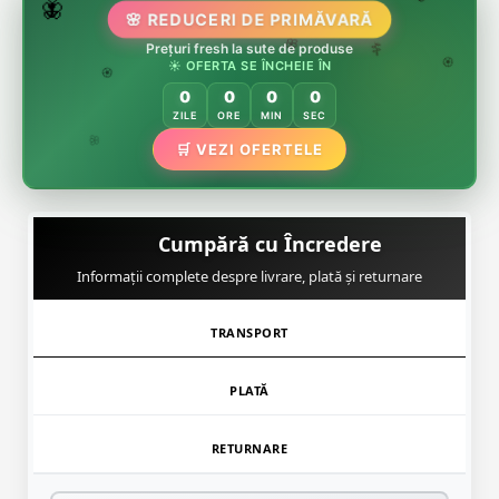
🌷
🦋
🌸 REDUCERI DE PRIMĂVARĂ
🌸
🌸
🏵️
Prețuri fresh la sute de produse
🌸
🌿
☀️ OFERTA SE ÎNCHEIE ÎN
🏵️
0
0
0
0
🏵️
ZILE
ORE
MIN
SEC
🌿
🛒 VEZI OFERTELE
🌸
Cumpără cu Încredere
Informații complete despre livrare, plată și returnare
TRANSPORT
PLATĂ
RETURNARE