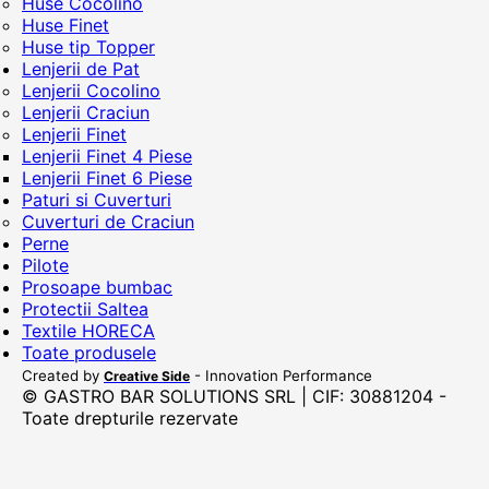
Huse Cocolino
Huse Finet
Huse tip Topper
Lenjerii de Pat
Lenjerii Cocolino
Lenjerii Craciun
Lenjerii Finet
Lenjerii Finet 4 Piese
Lenjerii Finet 6 Piese
Paturi si Cuverturi
Cuverturi de Craciun
Perne
Pilote
Prosoape bumbac
Protectii Saltea
Textile HORECA
Toate produsele
Created by
- Innovation Performance
Creative Side
© GASTRO BAR SOLUTIONS SRL | CIF: 30881204 -
Toate drepturile rezervate