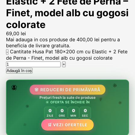
Elastic + 2 Fete de Perna –
Finet, model alb cu gogosi
colorate
69,00
lei
Mai adauga in cos produse de
400,00
lei
pentru a
beneficia de livrare gratuita.
Cantitate Husa Pat 180x200 cm cu Elastic + 2 Fete
de Perna - Finet, model alb cu gogosi colorate
Adaugă în coș
🌷
🦋
🌸 REDUCERI DE PRIMĂVARĂ
🌸
🌸
Prețuri fresh la sute de produse
🏵️
☀️ OFERTA SE ÎNCHEIE ÎN
🌸
🌿
🏵️
0
0
0
0
🏵️
ZILE
ORE
MIN
SEC
🌿
🛒 VEZI OFERTELE
🌸