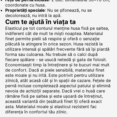
coordonate cu husa.
Proprietăți speciale
: Nu se șifonează, nu se
decolorează, nu intră la apă.
Cum te ajută în viața ta
Elasticul pe tot conturul menține husa fixă pe saltea,
indiferent cât de mult te miști noaptea. Materialul
finet permite pielii să respire și oferă o senzație
plăcută la atingere în orice sezon. Husa rezistă la
utilizare intensă și spălări frecvente fără să își piardă
forma sau culoarea. Nu trebuie să o calci după
fiecare spălare - se usucă netedă și gata de folosit.
Economisești timp la întreținere și te bucuri mai mult
de confort. Dacă ai piele sensibilă, materialul finet
este moale și nu irită. Este potrivit pentru utilizare
zilnică, atât acasă cât și în spații de cazare. Fețele de
pernă incluse completează aspectul patului și elimină
nevoia de achiziții separate. Dacă vrei o husă care
rămâne fixă pe saltea și este ușoară de întreținut,
această variantă din țesătură finet îți oferă exact
asta. Materialul moale și elasticul rezistent fac
diferența în confortul tău zilnic.