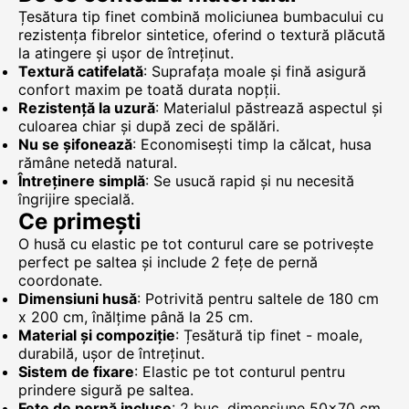
Țesătura tip finet combină moliciunea bumbacului cu
rezistența fibrelor sintetice, oferind o textură plăcută
la atingere și ușor de întreținut.
Textură catifelată
: Suprafața moale și fină asigură
confort maxim pe toată durata nopții.
Rezistență la uzură
: Materialul păstrează aspectul și
culoarea chiar și după zeci de spălări.
Nu se șifonează
: Economisești timp la călcat, husa
rămâne netedă natural.
Întreținere simplă
: Se usucă rapid și nu necesită
îngrijire specială.
Ce primești
O husă cu elastic pe tot conturul care se potrivește
perfect pe saltea și include 2 fețe de pernă
coordonate.
Dimensiuni husă
: Potrivită pentru saltele de 180 cm
x 200 cm, înălțime până la 25 cm.
Material și compoziție
: Țesătură tip finet - moale,
durabilă, ușor de întreținut.
Sistem de fixare
: Elastic pe tot conturul pentru
prindere sigură pe saltea.
Fețe de pernă incluse
: 2 buc. dimensiune 50x70 cm,