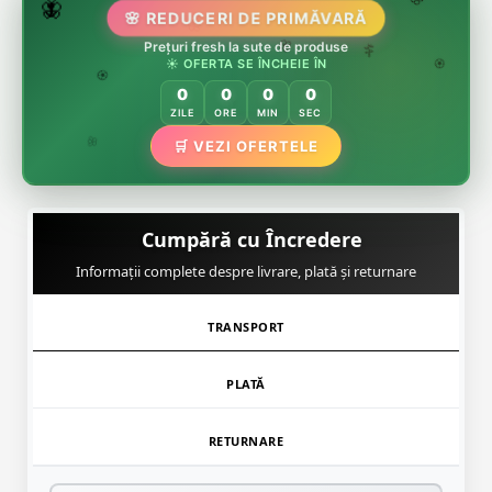
🌷
🦋
🌸 REDUCERI DE PRIMĂVARĂ
🌸
🌸
🏵️
Prețuri fresh la sute de produse
🌸
☀️ OFERTA SE ÎNCHEIE ÎN
🌿
🏵️
0
0
0
0
🏵️
ZILE
ORE
MIN
SEC
🌿
🛒 VEZI OFERTELE
🌸
Cumpără cu Încredere
Informații complete despre livrare, plată și returnare
TRANSPORT
PLATĂ
RETURNARE