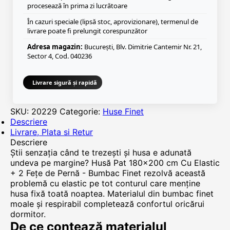
procesează în prima zi lucrătoare
În cazuri speciale (lipsă stoc, aprovizionare), termenul de
livrare poate fi prelungit corespunzător
Adresa magazin:
București, Blv. Dimitrie Cantemir Nr. 21,
Sector 4, Cod. 040236
Livrare sigură și rapidă
SKU:
20229
Categorie:
Huse Finet
Descriere
Livrare, Plata si Retur
Descriere
Știi senzația când te trezești și husa e adunată
undeva pe margine? Husă Pat 180x200 cm Cu Elastic
+ 2 Fețe de Pernă - Bumbac Finet rezolvă această
problemă cu elastic pe tot conturul care menține
husa fixă toată noaptea. Materialul din bumbac finet
moale și respirabil completează confortul oricărui
dormitor.
De ce contează materialul