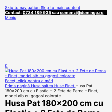
Skip to navigation
Skip to main content
Contact:
0734 189 935
sau
comenzi@domingo.ro
Meniu
0
Faceți click pentru a mări
Prima pagină
Huse saltea
Huse Finet
Husa Pat
180×200 cm cu Elastic + 2 Fete de Perna – Finet,
model alb cu gogosi colorate
Husa Pat 180×200 cm cu