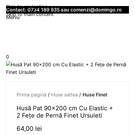
Skip to navigation
Contact:
0734 189 935
sau
comenzi@domingo.ro
Skip to main content
Meniu
0
Prima pagină
Huse saltea
Huse Finet
Husă Pat 90×200 cm Cu Elastic +
2 Fețe de Pernă Finet Ursuleti
64,00
lei