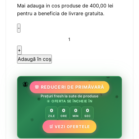
Mai adauga in cos produse de
400,00
lei
pentru a beneficia de livrare gratuita.
Adaugă în coș
🌸
🌷
🦋
🏵️
🌸 REDUCERI DE PRIMĂVARĂ
🌸
🌸
Prețuri fresh la sute de produse
🌿
🏵️
☀️ OFERTA SE ÎNCHEIE ÎN
🏵️
0
0
0
0
🌿
ZILE
ORE
MIN
SEC
🌸
🛒 VEZI OFERTELE