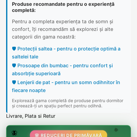
Produse recomandate pentru o experiență
completă:
Pentru a completa experiența ta de somn și
confort, îți recomandăm să explorezi și alte
categorii din gama noastră:
🛡️ Protecții saltea - pentru o protecție optimă a
saltelei tale
🛡️ Prosoape din bumbac - pentru confort și
absorbție superioară
🛡️ Lenjerii de pat - pentru un somn odihnitor în
fiecare noapte
Explorează gama completă de produse pentru dormitor
și creează-ți un spațiu perfect pentru odihnă.
Livrare, Plata si Retur
🌷
🦋
🌸 REDUCERI DE PRIMĂVARĂ