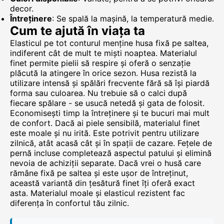
decor.
Întreținere
: Se spală la mașină, la temperatură medie.
Cum te ajută în viața ta
Elasticul pe tot conturul menține husa fixă pe saltea,
indiferent cât de mult te miști noaptea. Materialul
finet permite pielii să respire și oferă o senzație
plăcută la atingere în orice sezon. Husa rezistă la
utilizare intensă și spălări frecvente fără să își piardă
forma sau culoarea. Nu trebuie să o calci după
fiecare spălare - se usucă netedă și gata de folosit.
Economisești timp la întreținere și te bucuri mai mult
de confort. Dacă ai piele sensibilă, materialul finet
este moale și nu irită. Este potrivit pentru utilizare
zilnică, atât acasă cât și în spații de cazare. Fețele de
pernă incluse completează aspectul patului și elimină
nevoia de achiziții separate. Dacă vrei o husă care
rămâne fixă pe saltea și este ușor de întreținut,
această variantă din țesătură finet îți oferă exact
asta. Materialul moale și elasticul rezistent fac
diferența în confortul tău zilnic.