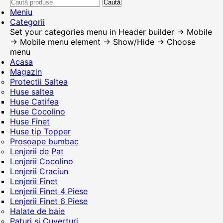
Caută
Meniu
Categorii
Set your categories menu in Header builder -> Mobile
-> Mobile menu element -> Show/Hide -> Choose
menu
Acasa
Magazin
Protectii Saltea
Huse saltea
Huse Catifea
Huse Cocolino
Huse Finet
Huse tip Topper
Prosoape bumbac
Lenjerii de Pat
Lenjerii Cocolino
Lenjerii Craciun
Lenjerii Finet
Lenjerii Finet 4 Piese
Lenjerii Finet 6 Piese
Halate de baie
Paturi si Cuverturi