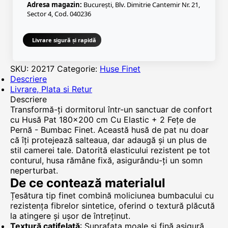
Adresa magazin:
București, Blv. Dimitrie Cantemir Nr. 21,
Sector 4, Cod. 040236
Livrare sigură și rapidă
SKU:
20217
Categorie:
Huse Finet
Descriere
Livrare, Plata si Retur
Descriere
Transformă-ți dormitorul într-un sanctuar de confort
cu Husă Pat 180x200 cm Cu Elastic + 2 Fețe de
Pernă - Bumbac Finet. Această husă de pat nu doar
că îți protejează salteaua, dar adaugă și un plus de
stil camerei tale. Datorită elasticului rezistent pe tot
conturul, husa rămâne fixă, asigurându-ți un somn
neperturbat.
De ce contează materialul
Țesătura tip finet combină moliciunea bumbacului cu
rezistența fibrelor sintetice, oferind o textură plăcută
la atingere și ușor de întreținut.
Textură catifelată
: Suprafața moale și fină asigură