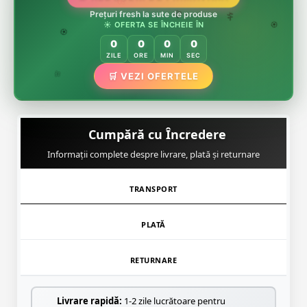
🌸
🌸
🏵️
Prețuri fresh la sute de produse
☀️ OFERTA SE ÎNCHEIE ÎN
🌸
🌿
🏵️
0
0
0
0
🏵️
ZILE
ORE
MIN
SEC
🌿
🛒 VEZI OFERTELE
🌸
Cumpără cu Încredere
Informații complete despre livrare, plată și returnare
TRANSPORT
PLATĂ
RETURNARE
Livrare rapidă:
1-2 zile lucrătoare pentru