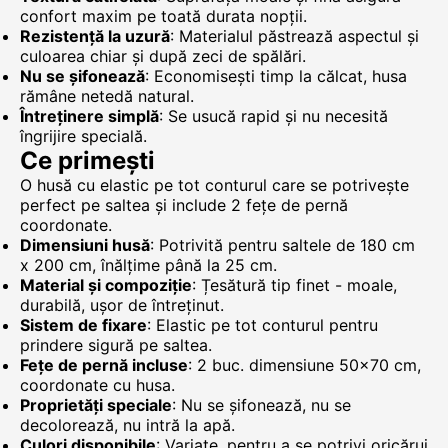
confort maxim pe toată durata nopții.
Rezistență la uzură
: Materialul păstrează aspectul și
culoarea chiar și după zeci de spălări.
Nu se șifonează
: Economisești timp la călcat, husa
rămâne netedă natural.
Întreținere simplă
: Se usucă rapid și nu necesită
îngrijire specială.
Ce primești
O husă cu elastic pe tot conturul care se potrivește
perfect pe saltea și include 2 fețe de pernă
coordonate.
Dimensiuni husă
: Potrivită pentru saltele de 180 cm
x 200 cm, înălțime până la 25 cm.
Material și compoziție
: Țesătură tip finet - moale,
durabilă, ușor de întreținut.
Sistem de fixare
: Elastic pe tot conturul pentru
prindere sigură pe saltea.
Fețe de pernă incluse
: 2 buc. dimensiune 50x70 cm,
coordonate cu husa.
Proprietăți speciale
: Nu se șifonează, nu se
decolorează, nu intră la apă.
Culori disponibile
: Variate, pentru a se potrivi oricărui