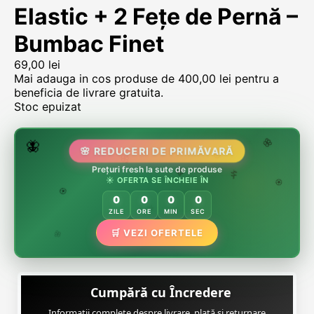
Elastic + 2 Fețe de Pernă –
Bumbac Finet
69,00
lei
Mai adauga in cos produse de
400,00
lei
pentru a
beneficia de livrare gratuita.
Stoc epuizat
🌷
🦋
🌸 REDUCERI DE PRIMĂVARĂ
🌸
🌸
Prețuri fresh la sute de produse
🏵️
☀️ OFERTA SE ÎNCHEIE ÎN
🌸
🌿
🏵️
0
0
0
0
🏵️
ZILE
ORE
MIN
SEC
🌿
🛒 VEZI OFERTELE
🌸
Cumpără cu Încredere
Informații complete despre livrare, plată și returnare