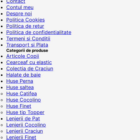
Contact
Contul meu
Despre noi
Politica Cookies
Politica de retur
Politica de confidentialitate
Termeni si Conditii
Transport si Plata
Categorii de produse
Articole Copii
Cearceaf cu elastic
Colectia de Craciun
Halate de baie
Huse Perna
Huse saltea
Huse Catifea
Huse Cocolino
Huse Finet
Huse tip Topper
Lenjerii de Pat
Lenjerii Cocolino
Lenjerii Craciun
Lenjerii Finet