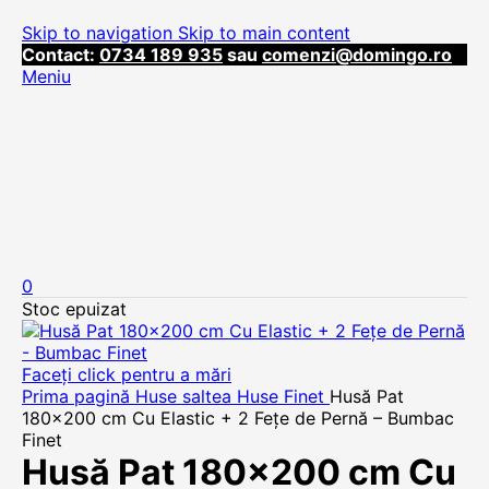
Skip to navigation
Skip to main content
Contact:
0734 189 935
sau
comenzi@domingo.ro
Meniu
0
Stoc epuizat
Faceți click pentru a mări
Prima pagină
Huse saltea
Huse Finet
Husă Pat
180×200 cm Cu Elastic + 2 Fețe de Pernă – Bumbac
Finet
Husă Pat 180×200 cm Cu