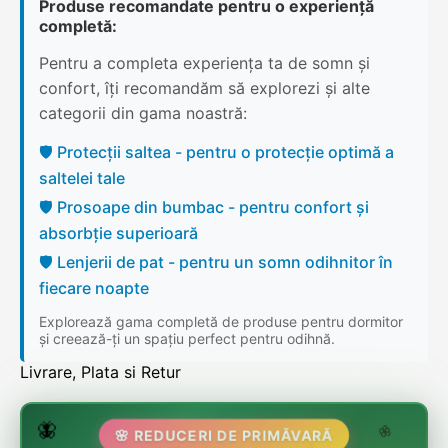
Produse recomandate pentru o experiență
completă:
Pentru a completa experiența ta de somn și
confort, îți recomandăm să explorezi și alte
categorii din gama noastră:
🛡️ Protecții saltea - pentru o protecție optimă a
saltelei tale
🛡️ Prosoape din bumbac - pentru confort și
absorbție superioară
🛡️ Lenjerii de pat - pentru un somn odihnitor în
fiecare noapte
Explorează gama completă de produse pentru dormitor
și creează-ți un spațiu perfect pentru odihnă.
Livrare, Plata si Retur
🌷
🦋
🌸 REDUCERI DE PRIMĂVARĂ