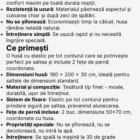
confort maxim pe toată durata nopții.
Rezistență la uzură
: Materialul păstrează aspectul și
culoarea chiar și după zeci de spălări.
Nu se șifonează
: Economisești timp la călcat, husa
rămâne netedă natural.
Întreținere simplă
: Se usucă rapid și nu necesită
îngrijire specială.
Ce primești
O husă cu elastic pe tot conturul care se potrivește
perfect pe saltea și include 2 fețe de pernă
coordonate.
Dimensiuni husă
: 180 x 200 x 30 cm, ideală pentru
saltele de dimensiuni standard.
Material și compoziție
: Țesătură tip finet - moale,
durabilă, ușor de întreținut.
Sistem de fixare
: Elastic pe tot conturul pentru
prindere sigură pe saltea, prevenind alunecarea.
Fețe de pernă incluse
: 2 buc. dimensiune 50x70 cm,
coordonate cu husa.
Proprietăți speciale
: Nu se șifonează, nu se
decolorează, nu intră la apă.
Întreținere
: Se spală la mașină la 30 de grade