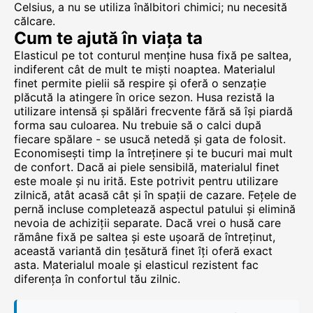
Celsius, a nu se utiliza înălbitori chimici; nu necesită
călcare.
Cum te ajută în viața ta
Elasticul pe tot conturul menține husa fixă pe saltea,
indiferent cât de mult te miști noaptea. Materialul
finet permite pielii să respire și oferă o senzație
plăcută la atingere în orice sezon. Husa rezistă la
utilizare intensă și spălări frecvente fără să își piardă
forma sau culoarea. Nu trebuie să o calci după
fiecare spălare - se usucă netedă și gata de folosit.
Economisești timp la întreținere și te bucuri mai mult
de confort. Dacă ai piele sensibilă, materialul finet
este moale și nu irită. Este potrivit pentru utilizare
zilnică, atât acasă cât și în spații de cazare. Fețele de
pernă incluse completează aspectul patului și elimină
nevoia de achiziții separate. Dacă vrei o husă care
rămâne fixă pe saltea și este ușoară de întreținut,
această variantă din țesătură finet îți oferă exact
asta. Materialul moale și elasticul rezistent fac
diferența în confortul tău zilnic.