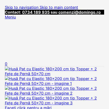
Skip to navigation
Skip to main content
Contact:
0734 189 935
sau
comenzi@domingo.ro
Meniu
0
Faceți click pentru a mări