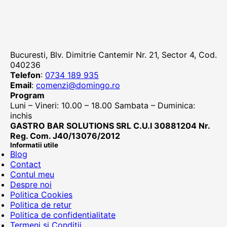
Bucuresti, Blv. Dimitrie Cantemir Nr. 21, Sector 4, Cod.
040236
Telefon
:
0734 189 935
Email
:
comenzi@domingo.ro
Program
Luni – Vineri: 10.00 – 18.00 Sambata – Duminica:
inchis
GASTRO BAR SOLUTIONS SRL C.U.I 30881204 Nr.
Reg. Com. J40/13076/2012
Informatii utile
Blog
Contact
Contul meu
Despre noi
Politica Cookies
Politica de retur
Politica de confidentialitate
Termeni si Conditii