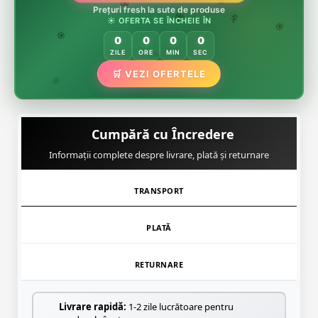
🌸
Prețuri fresh la sute de produse
🌸
🏵️
☀️ OFERTA SE ÎNCHEIE ÎN
🌸
🌿
🏵️
0
0
0
0
🏵️
ZILE
ORE
MIN
SEC
🛒 VEZI OFERTELE
🌿
🌸
Cumpără cu Încredere
Informații complete despre livrare, plată și returnare
TRANSPORT
PLATĂ
RETURNARE
Livrare rapidă:
1-2 zile lucrătoare pentru