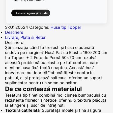
Sector 4, Cod. 040236
Livrare sigură și rapidă
SKU:
20524
Categorie:
Huse tip Topper
Descriere
Livrare, Plata si Retur
Descriere
Știi senzația când te trezești și husa e adunată
undeva pe margine? Husă Pat cu Elastic 180x200 cm
tip Topper + 2 Fețe de Pernă 50x70 cm rezolvă
această problemă cu elastic pe tot conturul care
menține husa fixă toată noaptea. Această husă
inovatoare nu doar că îmbunătățește confortul
patului, ci și protejează salteaua, oferind un suport
suplimentar pentru un somn odihnitor.
De ce contează materialul
Țesătura tip finet combină moliciunea bumbacului cu
rezistența fibrelor sintetice, oferind o textură plăcută
la atingere și ușor de întreținut.
Textură catifelată
: Suprafața moale și fină asigură