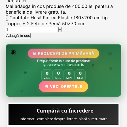
149,00
lei
Mai adauga in cos produse de
400,00
lei
pentru a
beneficia de livrare gratuita.
Cantitate Husă Pat cu Elastic 180x200 cm tip
Topper + 2 Fețe de Pernă 50x70 cm
Adaugă în coș
🌸
🌷
🦋
🌸 REDUCERI DE PRIMĂVARĂ
Prețuri fresh la sute de produse
🌸
🌸
☀️ OFERTA SE ÎNCHEIE ÎN
🏵️
🌿
🌸
0
0
0
0
🏵️
ZILE
ORE
MIN
SEC
🏵️
🛒 VEZI OFERTELE
🌿
Cumpără cu Încredere
Informații complete despre livrare, plată și returnare