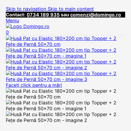
Skip to navigation
Skip to main content
Contact:
0734 189 935
sau
comenzi@domingo.ro
Meniu
0
Faceți click pentru a mări