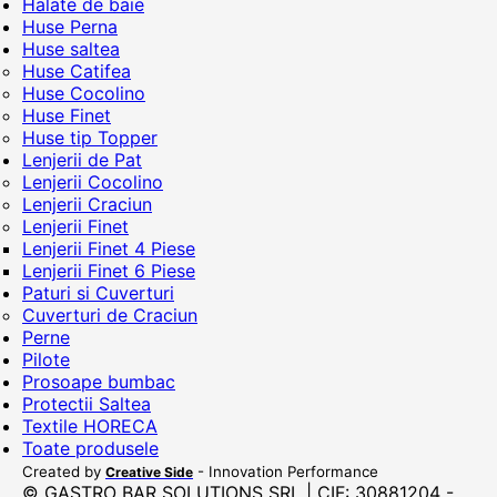
Halate de baie
Huse Perna
Huse saltea
Huse Catifea
Huse Cocolino
Huse Finet
Huse tip Topper
Lenjerii de Pat
Lenjerii Cocolino
Lenjerii Craciun
Lenjerii Finet
Lenjerii Finet 4 Piese
Lenjerii Finet 6 Piese
Paturi si Cuverturi
Cuverturi de Craciun
Perne
Pilote
Prosoape bumbac
Protectii Saltea
Textile HORECA
Toate produsele
Created by
- Innovation Performance
Creative Side
© GASTRO BAR SOLUTIONS SRL | CIF: 30881204 -