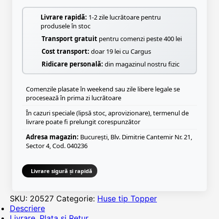
Livrare rapidă:
1-2 zile lucrătoare pentru
produsele în stoc
Transport gratuit
pentru comenzi peste 400 lei
Cost transport:
doar 19 lei cu Cargus
Ridicare personală:
din magazinul nostru fizic
Comenzile plasate în weekend sau zile libere legale se
procesează în prima zi lucrătoare
În cazuri speciale (lipsă stoc, aprovizionare), termenul de
livrare poate fi prelungit corespunzător
Adresa magazin:
București, Blv. Dimitrie Cantemir Nr. 21,
Sector 4, Cod. 040236
Livrare sigură și rapidă
SKU:
20527
Categorie:
Huse tip Topper
Descriere
Livrare, Plata si Retur