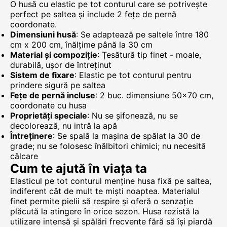
O husă cu elastic pe tot conturul care se potrivește
perfect pe saltea și include 2 fețe de pernă
coordonate.
Dimensiuni husă
: Se adaptează pe saltele între 180
cm x 200 cm, înălțime până la 30 cm
Material și compoziție
: Țesătură tip finet - moale,
durabilă, ușor de întreținut
Sistem de fixare
: Elastic pe tot conturul pentru
prindere sigură pe saltea
Fețe de pernă incluse
: 2 buc. dimensiune 50x70 cm,
coordonate cu husa
Proprietăți speciale
: Nu se șifonează, nu se
decolorează, nu intră la apă
Întreținere
: Se spală la mașina de spălat la 30 de
grade; nu se folosesc înălbitori chimici; nu necesită
călcare
Cum te ajută în viața ta
Elasticul pe tot conturul menține husa fixă pe saltea,
indiferent cât de mult te miști noaptea. Materialul
finet permite pielii să respire și oferă o senzație
plăcută la atingere în orice sezon. Husa rezistă la
utilizare intensă și spălări frecvente fără să își piardă