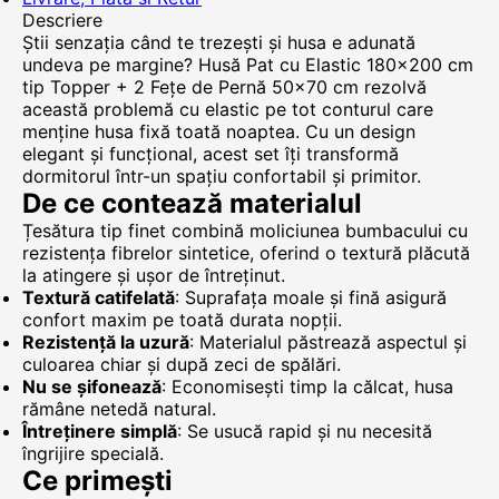
Descriere
Știi senzația când te trezești și husa e adunată
undeva pe margine? Husă Pat cu Elastic 180x200 cm
tip Topper + 2 Fețe de Pernă 50x70 cm rezolvă
această problemă cu elastic pe tot conturul care
menține husa fixă toată noaptea. Cu un design
elegant și funcțional, acest set îți transformă
dormitorul într-un spațiu confortabil și primitor.
De ce contează materialul
Țesătura tip finet combină moliciunea bumbacului cu
rezistența fibrelor sintetice, oferind o textură plăcută
la atingere și ușor de întreținut.
Textură catifelată
: Suprafața moale și fină asigură
confort maxim pe toată durata nopții.
Rezistență la uzură
: Materialul păstrează aspectul și
culoarea chiar și după zeci de spălări.
Nu se șifonează
: Economisești timp la călcat, husa
rămâne netedă natural.
Întreținere simplă
: Se usucă rapid și nu necesită
îngrijire specială.
Ce primești