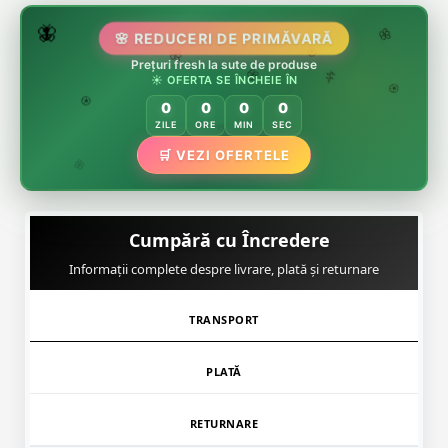
🌷
🦋
🌸 REDUCERI DE PRIMĂVARĂ
🌸
Prețuri fresh la sute de produse
🌸
🏵️
☀️ OFERTA SE ÎNCHEIE ÎN
🌸
🌿
🏵️
0
0
0
0
🏵️
ZILE
ORE
MIN
SEC
🛒 VEZI OFERTELE
🌿
🌸
Cumpără cu Încredere
Informații complete despre livrare, plată și returnare
TRANSPORT
PLATĂ
RETURNARE