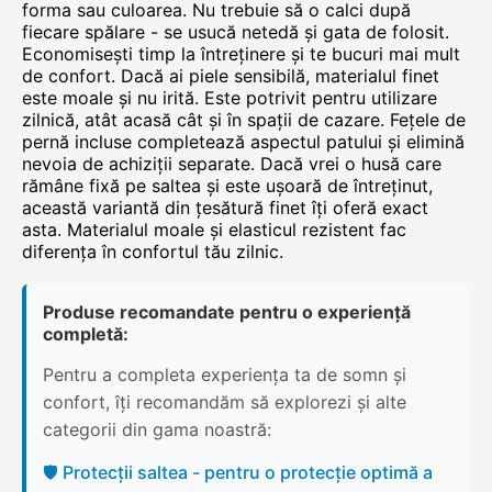
forma sau culoarea. Nu trebuie să o calci după
fiecare spălare - se usucă netedă și gata de folosit.
Economisești timp la întreținere și te bucuri mai mult
de confort. Dacă ai piele sensibilă, materialul finet
este moale și nu irită. Este potrivit pentru utilizare
zilnică, atât acasă cât și în spații de cazare. Fețele de
pernă incluse completează aspectul patului și elimină
nevoia de achiziții separate. Dacă vrei o husă care
rămâne fixă pe saltea și este ușoară de întreținut,
această variantă din țesătură finet îți oferă exact
asta. Materialul moale și elasticul rezistent fac
diferența în confortul tău zilnic.
Produse recomandate pentru o experiență
completă:
Pentru a completa experiența ta de somn și
confort, îți recomandăm să explorezi și alte
categorii din gama noastră:
🛡️ Protecții saltea - pentru o protecție optimă a