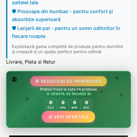
saltelei tale
🛡️ Prosoape din bumbac - pentru confort și
absorbție superioară
🛡️ Lenjerii de pat - pentru un somn odihnitor în
fiecare noapte
Explorează gama completă de produse pentru dormitor
și creează-ți un spațiu perfect pentru odihnă.
Livrare, Plata si Retur
🌷
🦋
🌸 REDUCERI DE PRIMĂVARĂ
🌸
Prețuri fresh la sute de produse
🌸
🏵️
☀️ OFERTA SE ÎNCHEIE ÎN
🌸
🌿
🏵️
0
0
0
0
🏵️
ZILE
ORE
MIN
SEC
🌿
🛒 VEZI OFERTELE
🌸