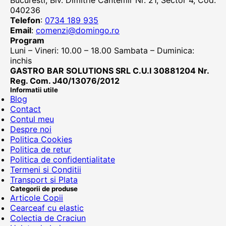
Bucuresti, Blv. Dimitrie Cantemir Nr. 21, Sector 4, Cod.
040236
Telefon
:
0734 189 935
Email
:
comenzi@domingo.ro
Program
Luni – Vineri: 10.00 – 18.00 Sambata – Duminica:
inchis
GASTRO BAR SOLUTIONS SRL C.U.I 30881204 Nr.
Reg. Com. J40/13076/2012
Informatii utile
Blog
Contact
Contul meu
Despre noi
Politica Cookies
Politica de retur
Politica de confidentialitate
Termeni si Conditii
Transport si Plata
Categorii de produse
Articole Copii
Cearceaf cu elastic
Colectia de Craciun