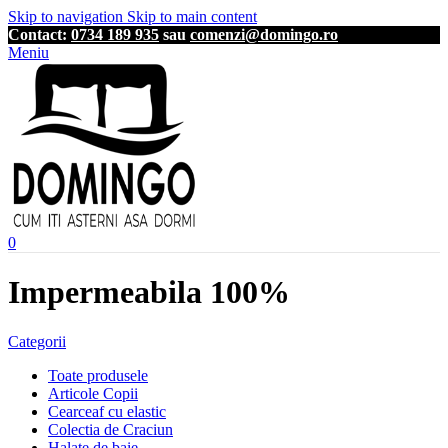
Skip to navigation
Skip to main content
Contact:
0734 189 935
sau
comenzi@domingo.ro
Meniu
0
Impermeabila 100%
Categorii
Toate produsele
Articole Copii
Cearceaf cu elastic
Colectia de Craciun
Halate de baie