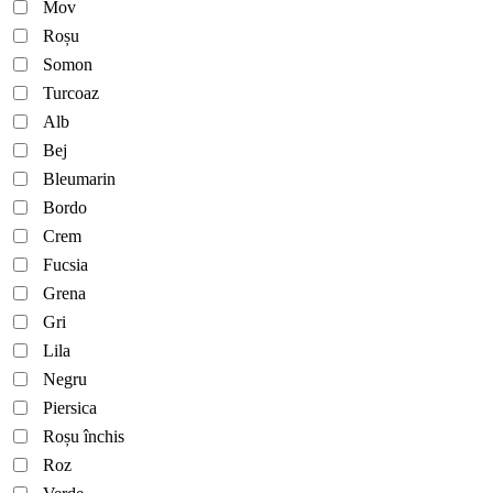
Mov
Roșu
Somon
Turcoaz
Alb
Bej
Bleumarin
Bordo
Crem
Fucsia
Grena
Gri
Lila
Negru
Piersica
Roșu închis
Roz