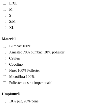
L/XL
M
S
S/M
XL
Material
Bumbac 100%
Amestec 70% bumbac, 30% poliester
Catifea
Cocolino
Finet 100% Poliester
Microfibra 100%
Poliester cu strat impermeabil
Umplutură
10% puf, 90% pene