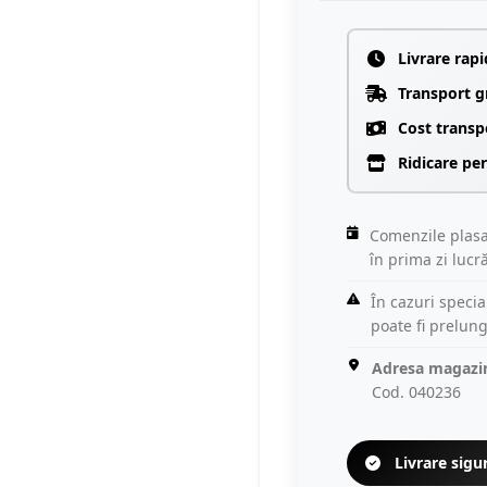
Livrare rapi
Transport g
Cost transp
Ridicare pe
Comenzile plasa
în prima zi lucr
În cazuri specia
poate fi prelun
Adresa magazi
Cod. 040236
Livrare sigur