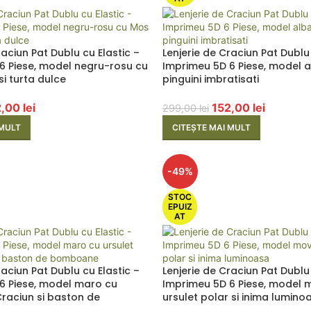
raciun Pat Dublu cu Elastic –
Lenjerie de Craciun Pat Dublu 
6 Piese, model negru-rosu cu
Imprimeu 5D 6 Piese, model a
i turta dulce
pinguini imbratisati
2,00
lei
152,00
lei
299,00
lei
 MULT
CITEȘTE MAI MULT
-49%
STOC
EPUIZ
AT
raciun Pat Dublu cu Elastic –
Lenjerie de Craciun Pat Dublu 
6 Piese, model maro cu
Imprimeu 5D 6 Piese, model 
Craciun si baston de
ursulet polar si inima lumino