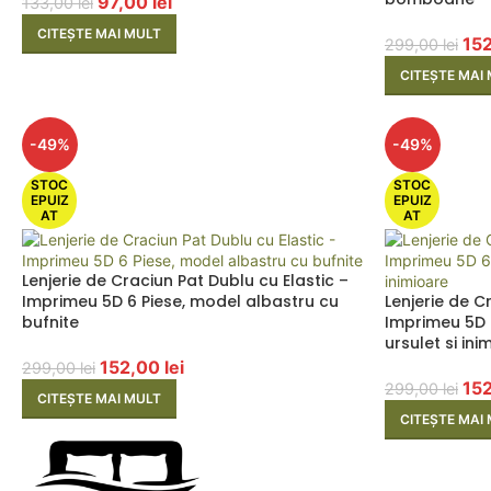
97,00
lei
133,00
lei
CITEȘTE MAI MULT
15
299,00
lei
CITEȘTE MAI
-49%
-49%
STOC
STOC
EPUIZ
EPUIZ
AT
AT
Lenjerie de Craciun Pat Dublu cu Elastic –
Imprimeu 5D 6 Piese, model albastru cu
Lenjerie de C
bufnite
Imprimeu 5D 
ursulet si ini
152,00
lei
299,00
lei
15
299,00
lei
CITEȘTE MAI MULT
CITEȘTE MAI