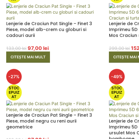
Lenjerie de Craciun Pat Single – Finet 3
Lenjerie de C
Piese, model alb-crem cu globuri si
Imprimeu 5D 
cadouri aurii
Mos Craciun s
97,00
lei
15
133,00
lei
299,00
lei
CITEȘTE MAI MULT
CITEȘTE MAI
-27%
-49%
STOC
STOC
EPUIZ
EPUIZ
AT
AT
Lenjerie de Craciun Pat Single – Finet 3
Piese, model negru cu reni aurii
Lenjerie de C
geometrice
Imprimeu 5D 
ursulet Mos 
bomboane