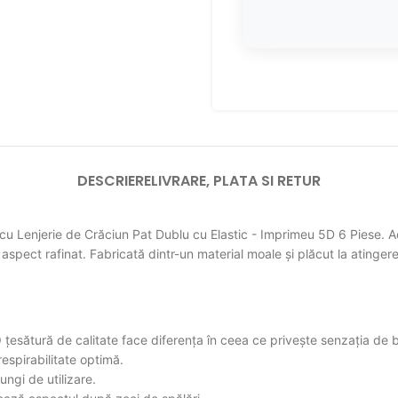
DESCRIERE
LIVRARE, PLATA SI RETUR
cu Lenjerie de Crăciun Pat Dublu cu Elastic - Imprimeu 5D 6 Piese. Ac
n aspect rafinat. Fabricată dintr-un material moale și plăcut la atinge
O țesătură de calitate face diferența în ceea ce privește senzația de b
respirabilitate optimă.
ungi de utilizare.