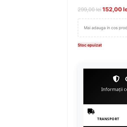
152,00
l
299,00
lei
Mai adauga in cos pro
Stoc epuizat
Informații c
TRANSPORT