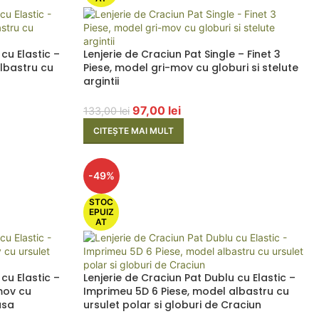
cu Elastic –
Lenjerie de Craciun Pat Single – Finet 3
lbastru cu
Piese, model gri-mov cu globuri si stelute
argintii
97,00
lei
133,00
lei
CITEȘTE MAI MULT
-49%
STOC
EPUIZ
AT
cu Elastic –
Lenjerie de Craciun Pat Dublu cu Elastic –
mov cu
Imprimeu 5D 6 Piese, model albastru cu
asa
ursulet polar si globuri de Craciun