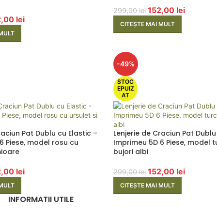
152,00
lei
299,00
lei
2,00
lei
CITEȘTE MAI MULT
 MULT
-49%
STOC
EPUIZ
AT
raciun Pat Dublu cu Elastic –
Lenjerie de Craciun Pat Dublu 
6 Piese, model rosu cu
Imprimeu 5D 6 Piese, model 
mioare
bujori albi
2,00
lei
152,00
lei
299,00
lei
 MULT
CITEȘTE MAI MULT
INFORMATII UTILE