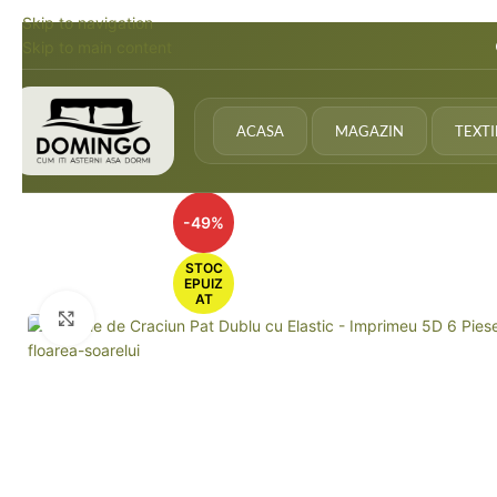
Skip to navigation
Skip to main content
ACASA
MAGAZIN
TEXT
-49%
STOC
EPUIZ
AT
Faceți click pentru a mări