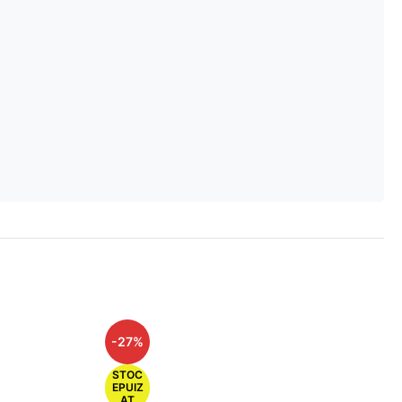
-27%
STOC
EPUIZ
AT