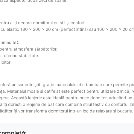
trează aspectul după zeci de spălări.
tru a-ți decora dormitorul cu stil și confort.
cu elastic 180 × 200 × 20 cm (perfect întins) sau 160 × 200 × 20 cm 
primeu 5D.
t pentru atmosfera sărbătorilor.
, oferind stabilitate.
bitori.
oferă un somn liniștit, grație materialului din bumbac care permite piel
. Materialul moale și catifelat este perfect pentru utilizare zilnică, r
gere. Această lenjerie este ideală pentru orice dormitor, aducând un ae
 îți dorești o lenjerie de pat care combină stilul festiv cu confortul z
ăgător îți vor transforma dormitorul într-un loc de relaxare și bucurie.
completă: