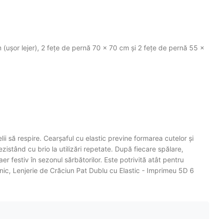
(ușor lejer), 2 fețe de pernă 70 × 70 cm și 2 fețe de pernă 55 ×
ii să respire. Cearșaful cu elastic previne formarea cutelor și
ezistând cu brio la utilizări repetate. După fiecare spălare,
r festiv în sezonul sărbătorilor. Este potrivită atât pentru
ilnic, Lenjerie de Crăciun Pat Dublu cu Elastic - Imprimeu 5D 6