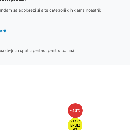
andăm să explorezi și alte categorii din gama noastră:
oară
ază-ți un spațiu perfect pentru odihnă.
-49%
STOC
EPUIZ
AT