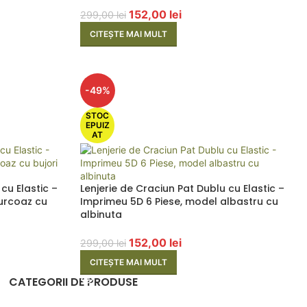
152,00
lei
299,00
lei
CITEȘTE MAI MULT
-49%
STOC
EPUIZ
AT
cu Elastic –
Lenjerie de Craciun Pat Dublu cu Elastic –
turcoaz cu
Imprimeu 5D 6 Piese, model albastru cu
albinuta
152,00
lei
299,00
lei
CITEȘTE MAI MULT
CATEGORII DE PRODUSE