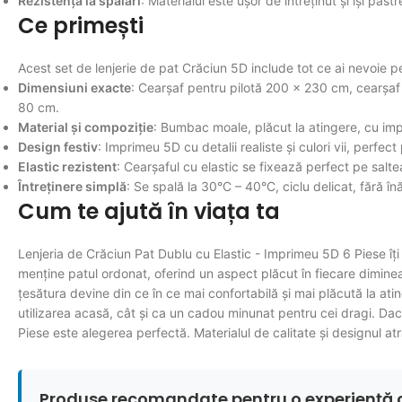
Rezistență la spălări
: Materialul este ușor de întreținut și își păs
Ce primești
Acest set de lenjerie de pat Crăciun 5D include tot ce ai nevoie pen
Dimensiuni exacte
: Cearșaf pentru pilotă 200 × 230 cm, cearșaf 
80 cm.
Material și compoziție
: Bumbac moale, plăcut la atingere, cu im
Design festiv
: Imprimeu 5D cu detalii realiste și culori vii, perfec
Elastic rezistent
: Cearșaful cu elastic se fixează perfect pe saltea
Întreținere simplă
: Se spală la 30°C – 40°C, ciclu delicat, fără înăl
Cum te ajută în viața ta
Lenjeria de Crăciun Pat Dublu cu Elastic - Imprimeu 5D 6 Piese îți 
menține patul ordonat, oferind un aspect plăcut în fiecare dimineață
țesătura devine din ce în ce mai confortabilă și mai plăcută la atin
utilizarea acasă, cât și ca un cadou minunat pentru cei dragi. Dacă
Piese este alegerea perfectă. Materialul de calitate și designul atr
Produse recomandate pentru o experiență 