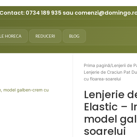
Contact:
0734 189 935
sau
comenzi@domingo.r
ILE HORECA
REDUCERI
BLOG
Prima pagină
Lenjerii de P
Lenjerie de Craciun Pat D
cu floarea-soarelui
Lenjerie d
Elastic – 
model gal
soarelui