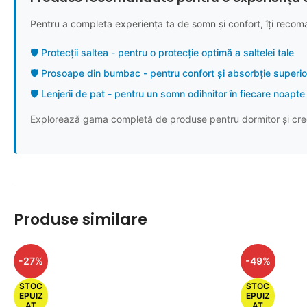
Pentru a completa experiența ta de somn și confort, îți recom
🛡️ Protecții saltea - pentru o protecție optimă a saltelei tale
🛡️ Prosoape din bumbac - pentru confort și absorbție superi
🛡️ Lenjerii de pat - pentru un somn odihnitor în fiecare noapte
Explorează gama completă de produse pentru dormitor și cree
Produse similare
-27%
-49%
STOC
STOC
EPUIZ
EPUIZ
AT
AT