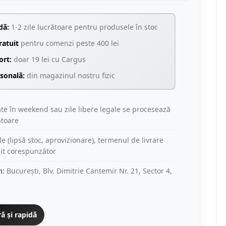
dă:
1-2 zile lucrătoare pentru produsele în stoc
ratuit
pentru comenzi peste 400 lei
ort:
doar 19 lei cu Cargus
rsonală:
din magazinul nostru fizic
te în weekend sau zile libere legale se procesează
ătoare
le (lipsă stoc, aprovizionare), termenul de livrare
git corespunzător
n:
București, Blv. Dimitrie Cantemir Nr. 21, Sector 4,
ă și rapidă