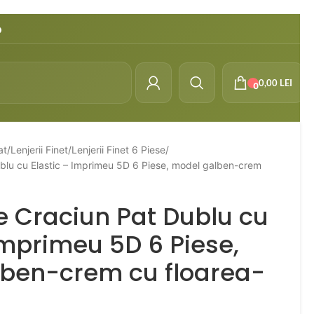
o
0,00
LEI
0
at
Lenjerii Finet
Lenjerii Finet 6 Piese
ublu cu Elastic – Imprimeu 5D 6 Piese, model galben-crem
e Craciun Pat Dublu cu
Imprimeu 5D 6 Piese,
ben-crem cu floarea-