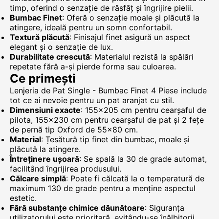
timp, oferind o senzație de răsfăț și îngrijire pielii.
Bumbac Finet
: Oferă o senzație moale și plăcută la
atingere, ideală pentru un somn confortabil.
Textură plăcută
: Finisajul finet asigură un aspect
elegant și o senzație de lux.
Durabilitate crescută
: Materialul rezistă la spălări
repetate fără a-și pierde forma sau culoarea.
Ce primești
Lenjeria de Pat Single - Bumbac Finet 4 Piese include
tot ce ai nevoie pentru un pat aranjat cu stil.
Dimensiuni exacte
: 155x205 cm pentru cearșaful de
pilota, 155x230 cm pentru cearșaful de pat și 2 fețe
de pernă tip Oxford de 55x80 cm.
Material
: Țesătură tip finet din bumbac, moale și
plăcută la atingere.
Întreținere ușoară
: Se spală la 30 de grade automat,
facilitând îngrijirea produsului.
Călcare simplă
: Poate fi călcată la o temperatură de
maximum 130 de grade pentru a menține aspectul
estetic.
Fără substanțe chimice dăunătoare
: Siguranța
utilizatorului este prioritară, evitându-se înălbitorii