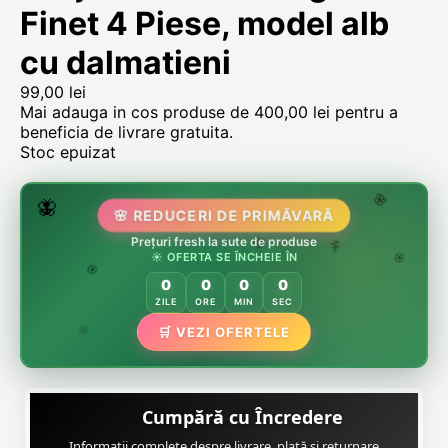
Finet 4 Piese, model alb
cu dalmatieni
99,00
lei
Mai adauga in cos produse de
400,00
lei
pentru a
beneficia de livrare gratuita.
Stoc epuizat
🌷
🦋
🌸 REDUCERI DE PRIMĂVARĂ
🌸
🌸
🏵️
Prețuri fresh la sute de produse
☀️ OFERTA SE ÎNCHEIE ÎN
🌸
🌿
🏵️
0
0
0
0
🏵️
ZILE
ORE
MIN
SEC
🌿
🛒 VEZI OFERTELE
🌸
Cumpără cu Încredere
Informații complete despre livrare, plată și returnare