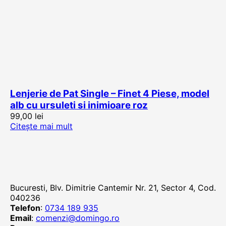
Lenjerie de Pat Single – Finet 4 Piese, model
alb cu ursuleti si inimioare roz
99,00
lei
Citește mai mult
Bucuresti, Blv. Dimitrie Cantemir Nr. 21, Sector 4, Cod.
040236
Telefon
:
0734 189 935
Email
:
comenzi@domingo.ro