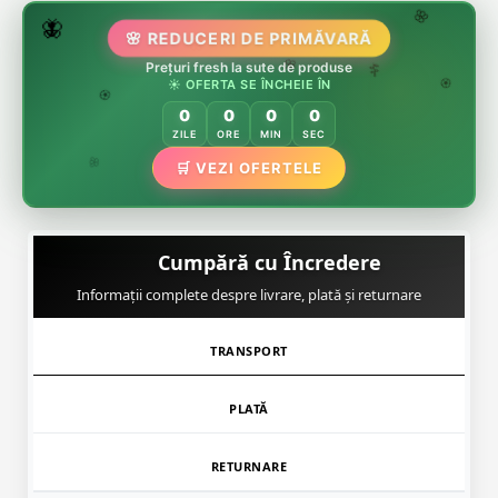
🌷
🦋
🌸 REDUCERI DE PRIMĂVARĂ
🌸
🌸
🏵️
Prețuri fresh la sute de produse
🌸
☀️ OFERTA SE ÎNCHEIE ÎN
🌿
🏵️
0
0
0
0
🏵️
ZILE
ORE
MIN
SEC
🌿
🛒 VEZI OFERTELE
🌸
Cumpără cu Încredere
Informații complete despre livrare, plată și returnare
TRANSPORT
PLATĂ
RETURNARE