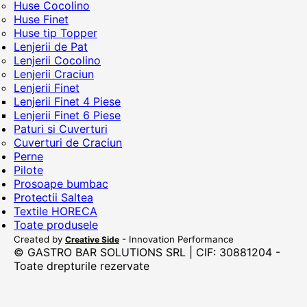
Huse Cocolino
Huse Finet
Huse tip Topper
Lenjerii de Pat
Lenjerii Cocolino
Lenjerii Craciun
Lenjerii Finet
Lenjerii Finet 4 Piese
Lenjerii Finet 6 Piese
Paturi si Cuverturi
Cuverturi de Craciun
Perne
Pilote
Prosoape bumbac
Protectii Saltea
Textile HORECA
Toate produsele
Created by
- Innovation Performance
Creative Side
© GASTRO BAR SOLUTIONS SRL | CIF: 30881204 -
Toate drepturile rezervate