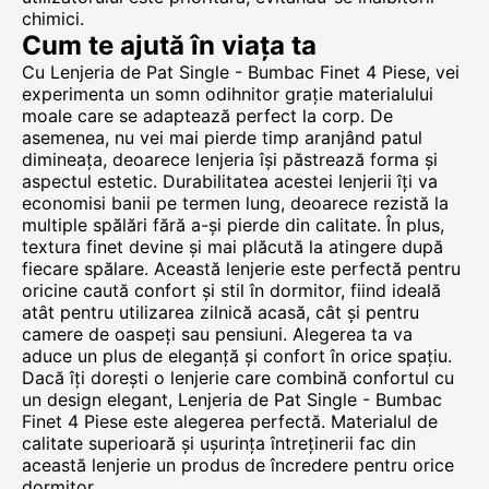
chimici.
Cum te ajută în viața ta
Cu Lenjeria de Pat Single - Bumbac Finet 4 Piese, vei
experimenta un somn odihnitor grație materialului
moale care se adaptează perfect la corp. De
asemenea, nu vei mai pierde timp aranjând patul
dimineața, deoarece lenjeria își păstrează forma și
aspectul estetic. Durabilitatea acestei lenjerii îți va
economisi banii pe termen lung, deoarece rezistă la
multiple spălări fără a-și pierde din calitate. În plus,
textura finet devine și mai plăcută la atingere după
fiecare spălare. Această lenjerie este perfectă pentru
oricine caută confort și stil în dormitor, fiind ideală
atât pentru utilizarea zilnică acasă, cât și pentru
camere de oaspeți sau pensiuni. Alegerea ta va
aduce un plus de eleganță și confort în orice spațiu.
Dacă îți dorești o lenjerie care combină confortul cu
un design elegant, Lenjeria de Pat Single - Bumbac
Finet 4 Piese este alegerea perfectă. Materialul de
calitate superioară și ușurința întreținerii fac din
această lenjerie un produs de încredere pentru orice
dormitor.