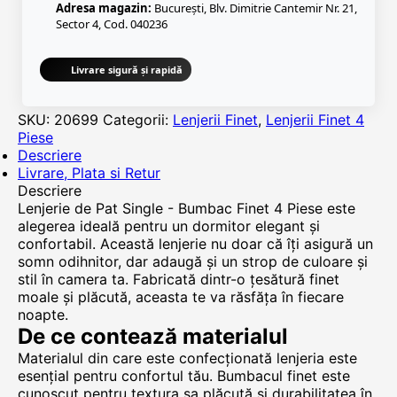
Adresa magazin:
București, Blv. Dimitrie Cantemir Nr. 21,
Sector 4, Cod. 040236
Livrare sigură și rapidă
SKU:
20699
Categorii:
Lenjerii Finet
,
Lenjerii Finet 4
Piese
Descriere
Livrare, Plata si Retur
Descriere
Lenjerie de Pat Single - Bumbac Finet 4 Piese este
alegerea ideală pentru un dormitor elegant și
confortabil. Această lenjerie nu doar că îți asigură un
somn odihnitor, dar adaugă și un strop de culoare și
stil în camera ta. Fabricată dintr-o țesătură finet
moale și plăcută, aceasta te va răsfăța în fiecare
noapte.
De ce contează materialul
Materialul din care este confecționată lenjeria este
esențial pentru confortul tău. Bumbacul finet este
cunoscut pentru textura sa plăcută și durabilitatea în