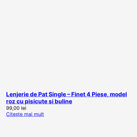
Lenjerie de Pat Single – Finet 4 Piese, model
roz cu pisicute si buline
99,00
lei
Citește mai mult