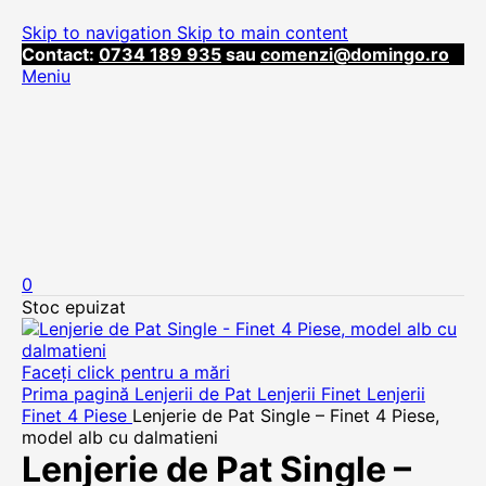
Skip to navigation
Skip to main content
Contact:
0734 189 935
sau
comenzi@domingo.ro
Meniu
0
Stoc epuizat
Faceți click pentru a mări
Prima pagină
Lenjerii de Pat
Lenjerii Finet
Lenjerii
Finet 4 Piese
Lenjerie de Pat Single – Finet 4 Piese,
model alb cu dalmatieni
Lenjerie de Pat Single –