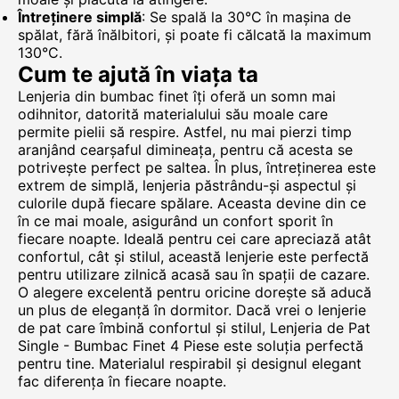
Întreținere simplă
: Se spală la 30°C în mașina de
spălat, fără înălbitori, și poate fi călcată la maximum
130°C.
Cum te ajută în viața ta
Lenjeria din bumbac finet îți oferă un somn mai
odihnitor, datorită materialului său moale care
permite pielii să respire. Astfel, nu mai pierzi timp
aranjând cearșaful dimineața, pentru că acesta se
potrivește perfect pe saltea. În plus, întreținerea este
extrem de simplă, lenjeria păstrându-și aspectul și
culorile după fiecare spălare. Aceasta devine din ce
în ce mai moale, asigurând un confort sporit în
fiecare noapte. Ideală pentru cei care apreciază atât
confortul, cât și stilul, această lenjerie este perfectă
pentru utilizare zilnică acasă sau în spații de cazare.
O alegere excelentă pentru oricine dorește să aducă
un plus de eleganță în dormitor. Dacă vrei o lenjerie
de pat care îmbină confortul și stilul, Lenjeria de Pat
Single - Bumbac Finet 4 Piese este soluția perfectă
pentru tine. Materialul respirabil și designul elegant
fac diferența în fiecare noapte.