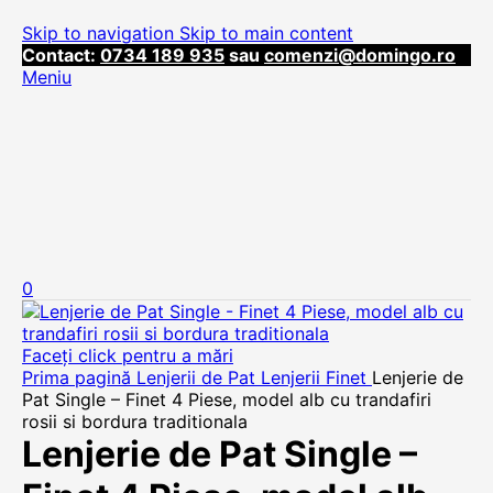
Skip to navigation
Skip to main content
Contact:
0734 189 935
sau
comenzi@domingo.ro
Meniu
0
Faceți click pentru a mări
Prima pagină
Lenjerii de Pat
Lenjerii Finet
Lenjerie de
Pat Single – Finet 4 Piese, model alb cu trandafiri
rosii si bordura traditionala
Lenjerie de Pat Single –