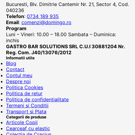
Bucuresti, Blv. Dimitrie Cantemir Nr. 21, Sector 4, Cod.
040236
Telefon
:
0734 189 935
Email
:
comenzi@domingo.ro
Program
Luni – Vineri: 10.00 – 18.00 Sambata – Duminica:
inchis
GASTRO BAR SOLUTIONS SRL C.U.I 30881204 Nr.
Reg. Com. J40/13076/2012
Informatii utile
Blog
Contact
Contul meu
Despre noi
Politica Cookies
Politica de retur
Politica de confidentialitate
Termeni si Conditii
Transport si Plata
Categorii de produse
Articole Copii
Cearceaf cu elastic
Colectia de Craciun