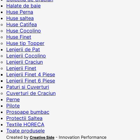
Halate de baie
Huse Perna
Huse saltea
Huse Catifea
Huse Cocolino
Huse Finet
Huse tip Topper
Lenjerii de Pat
Lenjerii Cocolino
Lenjerii Craciun
Lenjerii Finet
Lenjerii Finet 4 Piese
Lenjerii Finet 6 Piese
Paturi si Cuverturi
Cuverturi de Craciun
Perne
Pilote
Prosoape bumbac
Protectii Saltea
Textile HORECA
Toate produsele
Created by
- Innovation Performance
Creative Side