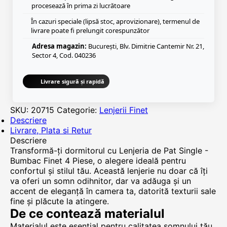
procesează în prima zi lucrătoare
În cazuri speciale (lipsă stoc, aprovizionare), termenul de
livrare poate fi prelungit corespunzător
Adresa magazin:
București, Blv. Dimitrie Cantemir Nr. 21,
Sector 4, Cod. 040236
Livrare sigură și rapidă
SKU:
20715
Categorie:
Lenjerii Finet
Descriere
Livrare, Plata si Retur
Descriere
Transformă-ți dormitorul cu Lenjeria de Pat Single -
Bumbac Finet 4 Piese, o alegere ideală pentru
confortul și stilul tău. Această lenjerie nu doar că îți
va oferi un somn odihnitor, dar va adăuga și un
accent de eleganță în camera ta, datorită texturii sale
fine și plăcute la atingere.
De ce contează materialul
Materialul este esențial pentru calitatea somnului tău,