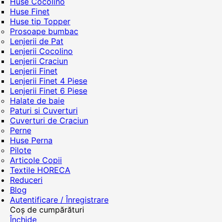
Huse Cocolino
Huse Finet
Huse tip Topper
Prosoape bumbac
Lenjerii de Pat
Lenjerii Cocolino
Lenjerii Craciun
Lenjerii Finet
Lenjerii Finet 4 Piese
Lenjerii Finet 6 Piese
Halate de baie
Paturi si Cuverturi
Cuverturi de Craciun
Perne
Huse Perna
Pilote
Articole Copii
Textile HORECA
Reduceri
Blog
Autentificare / Înregistrare
Coș de cumpărături
Închide