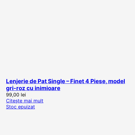
Lenjerie de Pat Single – Finet 4 Piese, model
gri-roz cu inimioare
99,00
lei
Citește mai mult
Stoc epuizat