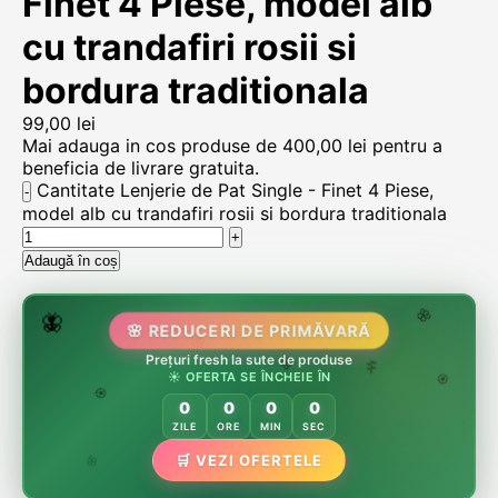
Finet 4 Piese, model alb
cu trandafiri rosii si
bordura traditionala
99,00
lei
Mai adauga in cos produse de
400,00
lei
pentru a
beneficia de livrare gratuita.
Cantitate Lenjerie de Pat Single - Finet 4 Piese,
model alb cu trandafiri rosii si bordura traditionala
Adaugă în coș
🌷
🦋
🌸 REDUCERI DE PRIMĂVARĂ
🌸
🌸
Prețuri fresh la sute de produse
🏵️
☀️ OFERTA SE ÎNCHEIE ÎN
🌸
🌿
🏵️
0
0
0
0
🏵️
ZILE
ORE
MIN
SEC
🌿
🛒 VEZI OFERTELE
🌸