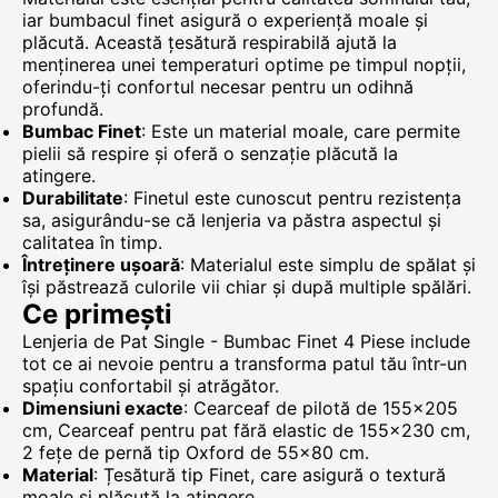
iar bumbacul finet asigură o experiență moale și
plăcută. Această țesătură respirabilă ajută la
menținerea unei temperaturi optime pe timpul nopții,
oferindu-ți confortul necesar pentru un odihnă
profundă.
Bumbac Finet
: Este un material moale, care permite
pielii să respire și oferă o senzație plăcută la
atingere.
Durabilitate
: Finetul este cunoscut pentru rezistența
sa, asigurându-se că lenjeria va păstra aspectul și
calitatea în timp.
Întreținere ușoară
: Materialul este simplu de spălat și
își păstrează culorile vii chiar și după multiple spălări.
Ce primești
Lenjeria de Pat Single - Bumbac Finet 4 Piese include
tot ce ai nevoie pentru a transforma patul tău într-un
spațiu confortabil și atrăgător.
Dimensiuni exacte
: Cearceaf de pilotă de 155x205
cm, Cearceaf pentru pat fără elastic de 155x230 cm,
2 fețe de pernă tip Oxford de 55x80 cm.
Material
: Țesătură tip Finet, care asigură o textură
moale și plăcută la atingere.