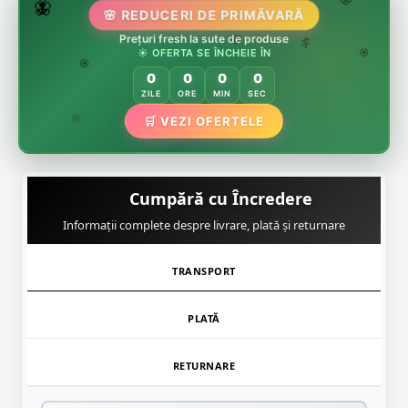
🌷
🦋
🌸 REDUCERI DE PRIMĂVARĂ
🌸
🌸
🏵️
Prețuri fresh la sute de produse
☀️ OFERTA SE ÎNCHEIE ÎN
🌸
🌿
🏵️
0
0
0
0
🏵️
ZILE
ORE
MIN
SEC
🌿
🛒 VEZI OFERTELE
🌸
Cumpără cu Încredere
Informații complete despre livrare, plată și returnare
TRANSPORT
PLATĂ
RETURNARE