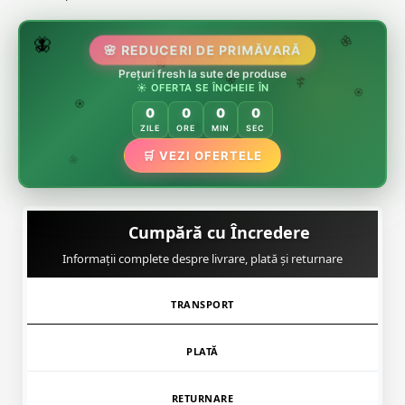
🌷
🦋
🌸 REDUCERI DE PRIMĂVARĂ
🌸
Prețuri fresh la sute de produse
🌸
🏵️
☀️ OFERTA SE ÎNCHEIE ÎN
🌸
🌿
🏵️
0
0
0
0
🏵️
ZILE
ORE
MIN
SEC
🌿
🛒 VEZI OFERTELE
🌸
Cumpără cu Încredere
Informații complete despre livrare, plată și returnare
TRANSPORT
PLATĂ
RETURNARE