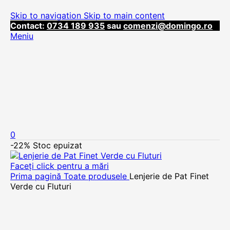
Skip to navigation
Skip to main content
Contact:
0734 189 935
sau
comenzi@domingo.ro
Meniu
0
-22%
Stoc epuizat
Faceți click pentru a mări
Prima pagină
Toate produsele
Lenjerie de Pat Finet
Verde cu Fluturi