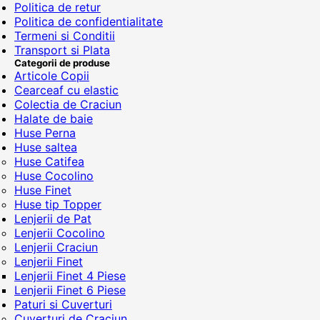
Politica de retur
Politica de confidentialitate
Termeni si Conditii
Transport si Plata
Categorii de produse
Articole Copii
Cearceaf cu elastic
Colectia de Craciun
Halate de baie
Huse Perna
Huse saltea
Huse Catifea
Huse Cocolino
Huse Finet
Huse tip Topper
Lenjerii de Pat
Lenjerii Cocolino
Lenjerii Craciun
Lenjerii Finet
Lenjerii Finet 4 Piese
Lenjerii Finet 6 Piese
Paturi si Cuverturi
Cuverturi de Craciun