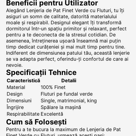
Beneficii pentru Utilizator
Alegând Lenjeria de Pat Finet Verde cu Fluturi, tu îți
asiguri un somn de calitate, datorită materialului
moale și respirabil. Designul elegant îți transformă
dormitorul într-un spațiu primitor și relaxant, perfect
pentru a te deconecta de la stresul cotidian. De
asemenea, întreținerea ușoară înseamnă mai puțin
timp dedicat curățeniei și mai mult timp pentru tine.
Indiferent de dimensiunea patului tău, această lenjerie
se va adapta perfect, oferindu-ți confortul de care ai
nevoie.
Specificații Tehnice
Caracteristică
Detalii
Material
100% Finet
Design
Fluturi pe fundal verde
Dimensiuni
Single, matrimonial, king
Îngrijire
Spălare la mașină
Respirabilitate
Excelentă
Cum să Folosești
Pentru a te bucura la maximum de Lenjeria de Pat
Finet Verde cu Fluturi, urmează acești pași: