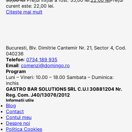
35,00
lei
Prețul inițial a fost: 35,00 lei.
22,00
lei
Prețul
curent este: 22,00 lei.
Citește mai mult
Bucuresti, Blv. Dimitrie Cantemir Nr. 21, Sector 4, Cod.
040236
Telefon
:
0734 189 935
Email
:
comenzi@domingo.ro
Program
Luni – Vineri: 10.00 – 18.00 Sambata – Duminica:
inchis
GASTRO BAR SOLUTIONS SRL C.U.I 30881204 Nr.
Reg. Com. J40/13076/2012
Informatii utile
Blog
Contact
Contul meu
Despre noi
Politica Cookies