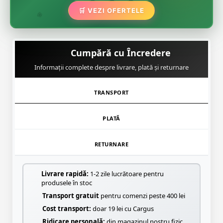
🌿
🛒 VEZI OFERTELE
🌸
Cumpără cu Încredere
Informații complete despre livrare, plată și returnare
TRANSPORT
PLATĂ
RETURNARE
Livrare rapidă:
1-2 zile lucrătoare pentru
produsele în stoc
Transport gratuit
pentru comenzi peste 400 lei
Cost transport:
doar 19 lei cu Cargus
Ridicare personală:
din magazinul nostru fizic