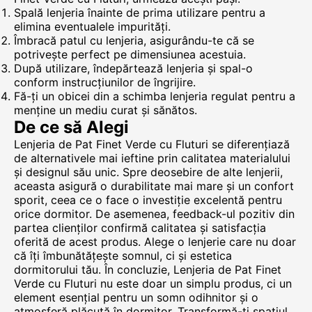
Spală lenjeria înainte de prima utilizare pentru a
elimina eventualele impurități.
Îmbracă patul cu lenjeria, asigurându-te că se
potrivește perfect pe dimensiunea acestuia.
După utilizare, îndepărtează lenjeria și spal-o
conform instrucțiunilor de îngrijire.
Fă-ți un obicei din a schimba lenjeria regulat pentru a
menține un mediu curat și sănătos.
De ce să Alegi
Lenjeria de Pat Finet Verde cu Fluturi se diferențiază
de alternativele mai ieftine prin calitatea materialului
și designul său unic. Spre deosebire de alte lenjerii,
aceasta asigură o durabilitate mai mare și un confort
sporit, ceea ce o face o investiție excelentă pentru
orice dormitor. De asemenea, feedback-ul pozitiv din
partea clienților confirmă calitatea și satisfacția
oferită de acest produs. Alege o lenjerie care nu doar
că îți îmbunătățește somnul, ci și estetica
dormitorului tău. În concluzie, Lenjeria de Pat Finet
Verde cu Fluturi nu este doar un simplu produs, ci un
element esențial pentru un somn odihnitor și o
atmosferă plăcută în dormitor. Transformă-ți spațiul