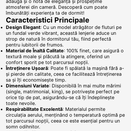
adaugă și o notă de eleganță și prospețime
atmosferei din cameră. Descoperă cum poate
îmbunătăți experiența ta de dormit!
Caracteristici Principale
Design Elegant
: Cu un model atrăgător de fluturi pe
un fundal verde vibrant, această lenjerie aduce un
strop de natură în dormitorul tău, fiind perfectă
pentru iubitorii de frumos.
Material de Înaltă Calitate
: 100% finet, care asigură o
textură moale și plăcută la atingere, oferind un
confort sporit pe tot parcursul nopții.
Întreținere Ușoară
: Poate fi spălată la mașină fără a-
și pierde din calitate, ceea ce facilitează întreținerea
sa și îți economisește timp.
Dimensiuni Variate
: Disponibilă în mai multe mărimi
(single, matrimonial, king), se potrivește perfect pe
orice tip de pat, asigurându-se că îți îndeplinește
toate nevoile.
Respirabilitate Excelentă
: Materialul permite
circulația aerului, menținând o temperatură optimă pe
tot parcursul nopții, ceea ce este esențial pentru un
somn odihnitor.