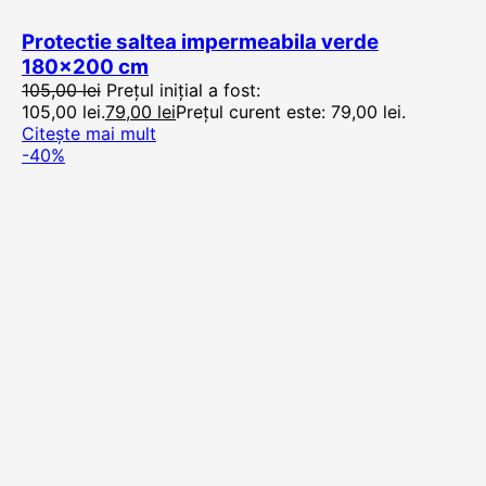
Protectie saltea impermeabila verde
180×200 cm
105,00
lei
Prețul inițial a fost:
105,00 lei.
79,00
lei
Prețul curent este: 79,00 lei.
Citește mai mult
-40%