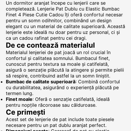
Un dormitor aranjat începe cu lenjerii care se
completează. Lenjerie Pat Dublu cu Elastic Bumbac
Finet 4 Piese Cutie Cadou îți oferă confortul necesar
pentru un somn odihnitor, combinând un design
elegant cu un material de calitate superioară. Această
lenjerie este ideală nu doar pentru uz personal, ci și
ca un cadou rafinat pentru cei dragi.
De ce contează materialul
Materialul lenjeriei de pat joacă un rol crucial în
confortul și calitatea somnului. Bumbacul finet,
cunoscut pentru textura sa moale și catifelată,
asigură o senzație plăcută la atingere și permite pielii
să respire, contribuind astfel la un somn liniștit.
Bumbac de calitate superioară
: Combină confortul
cu durabilitatea, asigurând o experiență plăcută pe
termen lung.
Finet moale
: Oferă o senzație catifelată, ideală
pentru nopțile răcoroase sau călduroase.
Ce primești
Acest set de lenjerie de pat include toate piesele
necesare pentru un pat dublu aranjat perfect.