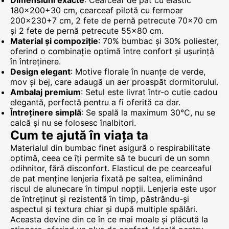
Dimensiuni exacte
: Cearceaf de pat cu elastic
180x200+30 cm, cearceaf pilotă cu fermoar
200x230+7 cm, 2 fete de pernă petrecute 70x70 cm
și 2 fete de pernă petrecute 55x80 cm.
Material și compoziție
: 70% bumbac și 30% poliester,
oferind o combinație optimă între confort și ușurință
în întreținere.
Design elegant
: Motive florale în nuanțe de verde,
mov și bej, care adaugă un aer proaspăt dormitorului.
Ambalaj premium
: Setul este livrat într-o cutie cadou
elegantă, perfectă pentru a fi oferită ca dar.
Întreținere simplă
: Se spală la maximum 30°C, nu se
calcă și nu se folosesc înalbitori.
Cum te ajută în viața ta
Materialul din bumbac finet asigură o respirabilitate
optimă, ceea ce îți permite să te bucuri de un somn
odihnitor, fără disconfort. Elasticul de pe cearceaful
de pat menține lenjeria fixată pe saltea, eliminând
riscul de alunecare în timpul nopții. Lenjeria este ușor
de întreținut și rezistentă în timp, păstrându-și
aspectul și textura chiar și după multiple spălări.
Aceasta devine din ce în ce mai moale și plăcută la