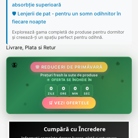
absorbție superioară
🛡️ Lenjerii de pat - pentru un somn odihnitor în
fiecare noapte
Explorează gama completă de produse pentru dormitor
și creează-ți un spațiu perfect pentru odihnă.
Livrare, Plata si Retur
🌷
🦋
🌸 REDUCERI DE PRIMĂVARĂ
🌸
Prețuri fresh la sute de produse
🌸
🏵️
☀️ OFERTA SE ÎNCHEIE ÎN
🌸
🌿
🏵️
0
0
0
0
🏵️
ZILE
ORE
MIN
SEC
🌿
🛒 VEZI OFERTELE
🌸
Cumpără cu Încredere