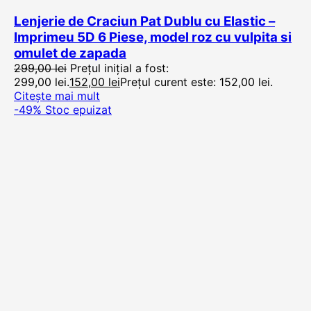
Lenjerie de Craciun Pat Dublu cu Elastic –
Imprimeu 5D 6 Piese, model roz cu vulpita si
omulet de zapada
299,00
lei
Prețul inițial a fost:
299,00 lei.
152,00
lei
Prețul curent este: 152,00 lei.
Citește mai mult
-49%
Stoc epuizat