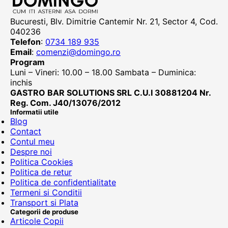
Bucuresti, Blv. Dimitrie Cantemir Nr. 21, Sector 4, Cod.
040236
Telefon
:
0734 189 935
Email
:
comenzi@domingo.ro
Program
Luni – Vineri: 10.00 – 18.00 Sambata – Duminica:
inchis
GASTRO BAR SOLUTIONS SRL C.U.I 30881204 Nr.
Reg. Com. J40/13076/2012
Informatii utile
Blog
Contact
Contul meu
Despre noi
Politica Cookies
Politica de retur
Politica de confidentialitate
Termeni si Conditii
Transport si Plata
Categorii de produse
Articole Copii