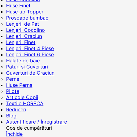
Huse Finet
Huse tip Topper
Prosoape bumbac
Lenjerii de Pat
Lenjerii Cocolino
Lenjerii Craciun
Lenjerii Finet
Lenjerii Finet 4 Piese
Lenjerii Finet 6 Piese
Halate de baie
Paturi si Cuverturi
Cuverturi de Craciun
Perne
Huse Perna
Pilote
Articole Copii
Textile HORECA
Reduceri
Blog
Autentificare / Înregistrare
Coș de cumpărături
Închide