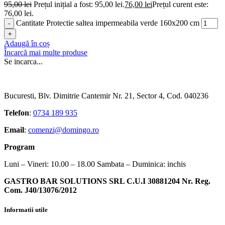
95,00
lei
Prețul inițial a fost: 95,00 lei.
76,00
lei
Prețul curent este:
76,00 lei.
Cantitate Protectie saltea impermeabila verde 160x200 cm
Adaugă în coș
Încarcă mai multe produse
Se incarca...
Bucuresti, Blv. Dimitrie Cantemir Nr. 21, Sector 4, Cod. 040236
Telefon
:
0734 189 935
Email
:
comenzi@domingo.ro
Program
Luni – Vineri: 10.00 – 18.00 Sambata – Duminica: inchis
GASTRO BAR SOLUTIONS SRL C.U.I 30881204 Nr. Reg.
Com. J40/13076/2012
Informatii utile