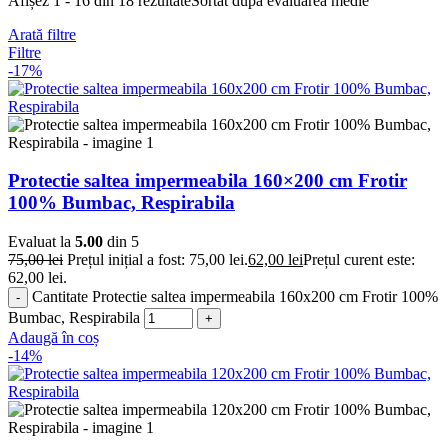
Afișez 1 - 16 din 18 rezultate
Sortat după evaluarea medie
Arată filtre
Filtre
-17%
Protectie saltea impermeabila 160×200 cm Frotir
100% Bumbac, Respirabila
Evaluat la
5.00
din 5
75,00
lei
Prețul inițial a fost: 75,00 lei.
62,00
lei
Prețul curent este:
62,00 lei.
Cantitate Protectie saltea impermeabila 160x200 cm Frotir 100%
Bumbac, Respirabila
Adaugă în coș
-14%