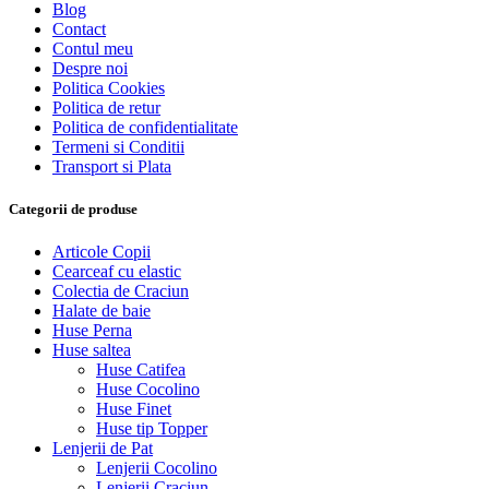
Blog
Contact
Contul meu
Despre noi
Politica Cookies
Politica de retur
Politica de confidentialitate
Termeni si Conditii
Transport si Plata
Categorii de produse
Articole Copii
Cearceaf cu elastic
Colectia de Craciun
Halate de baie
Huse Perna
Huse saltea
Huse Catifea
Huse Cocolino
Huse Finet
Huse tip Topper
Lenjerii de Pat
Lenjerii Cocolino
Lenjerii Craciun