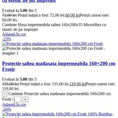
cu elastic de jur imprejur
Evaluat la
5.00
din 5
72,00
lei
Prețul inițial a fost: 72,00 lei.
60,00
lei
Prețul curent este:
60,00 lei.
Cantitate Husa impermeabila saltea 160x200x35 Microfibra cu
elastic de jur imprejur
Adaugă în coș
-23%
Protectie saltea matlasata impermeabila 160×200 cm
Frotir
Evaluat la
5.00
din 5
155,00
lei
Prețul inițial a fost: 155,00 lei.
119,00
lei
Prețul curent este:
119,00 lei.
Cantitate Protectie saltea matlasata impermeabila 160x200 cm
Frotir
Adaugă în coș
-26%