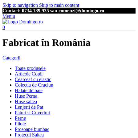
Skip to navigation
Skip to main content
Contact:
0734 189 935
sau
comenzi@domingo.ro
Meniu
0
Fabricat în România
Categorii
Toate produsele
Articole Copii
Cearceaf cu elastic
Colectia de Craciun
Halate de baie
Huse Perna
Huse saltea
Lenjerii de Pat
Paturi si Cuverturi
Perne
Pilote
Prosoape bumbac
Protectii Saltea