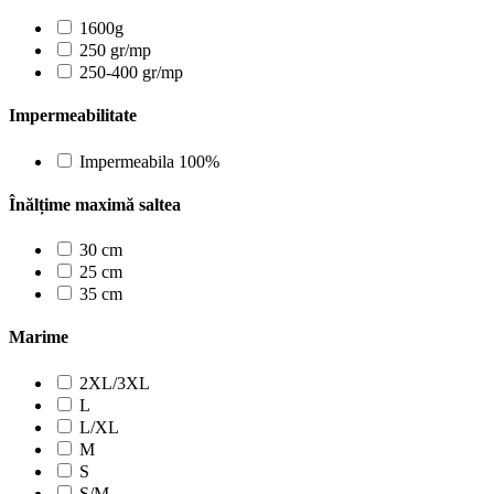
1600g
250 gr/mp
250-400 gr/mp
Impermeabilitate
Impermeabila 100%
Înălțime maximă saltea
30 cm
25 cm
35 cm
Marime
2XL/3XL
L
L/XL
M
S
S/M