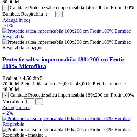
60,00 lei.
Cantitate Protectie saltea impermeabila 140x200 cm Frotir 100%
Bumbac, Respirabila
Adaugă în coș
-31%
Protectie saltea impermeabila 180×200 cm Frotir
100% Microfibra
Evaluat la
4.50
din 5
70,00
lei
Prețul inițial a fost: 70,00 lei.
48,00
lei
Prețul curent este:
48,00 lei.
Cantitate Protectie saltea impermeabila 180x200 cm Frotir 100%
Microfibra
Adaugă în coș
-42%