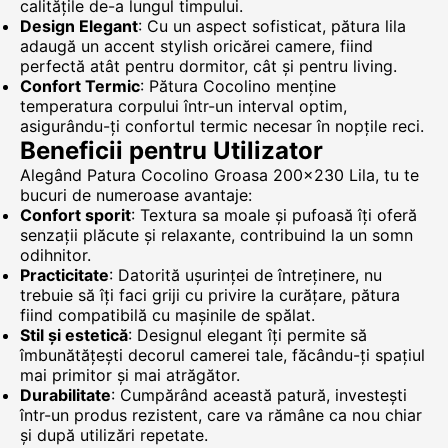
calitățile de-a lungul timpului.
Design Elegant
: Cu un aspect sofisticat, pătura lila
adaugă un accent stylish oricărei camere, fiind
perfectă atât pentru dormitor, cât și pentru living.
Confort Termic
: Pătura Cocolino menține
temperatura corpului într-un interval optim,
asigurându-ți confortul termic necesar în nopțile reci.
Beneficii pentru Utilizator
Alegând Patura Cocolino Groasa 200x230 Lila, tu te
bucuri de numeroase avantaje:
Confort sporit
: Textura sa moale și pufoasă îți oferă
senzații plăcute și relaxante, contribuind la un somn
odihnitor.
Practicitate
: Datorită ușurinței de întreținere, nu
trebuie să îți faci griji cu privire la curățare, pătura
fiind compatibilă cu mașinile de spălat.
Stil și estetică
: Designul elegant îți permite să
îmbunătățești decorul camerei tale, făcându-ți spațiul
mai primitor și mai atrăgător.
Durabilitate
: Cumpărând această patură, investești
într-un produs rezistent, care va rămâne ca nou chiar
și după utilizări repetate.