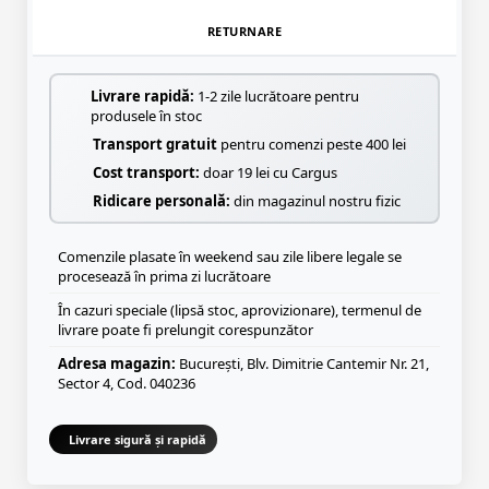
RETURNARE
Livrare rapidă:
1-2 zile lucrătoare pentru
produsele în stoc
Transport gratuit
pentru comenzi peste 400 lei
Cost transport:
doar 19 lei cu Cargus
Ridicare personală:
din magazinul nostru fizic
Comenzile plasate în weekend sau zile libere legale se
procesează în prima zi lucrătoare
În cazuri speciale (lipsă stoc, aprovizionare), termenul de
livrare poate fi prelungit corespunzător
Adresa magazin:
București, Blv. Dimitrie Cantemir Nr. 21,
Sector 4, Cod. 040236
Livrare sigură și rapidă