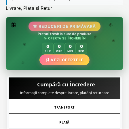
Livrare, Plata si Retur
🌷
🦋
🌸 REDUCERI DE PRIMĂVARĂ
🌸
Prețuri fresh la sute de produse
🌸
🏵️
☀️ OFERTA SE ÎNCHEIE ÎN
🌸
🌿
🏵️
0
0
0
0
🏵️
ZILE
ORE
MIN
SEC
🌿
🛒 VEZI OFERTELE
🌸
Cumpără cu Încredere
Informații complete despre livrare, plată și returnare
TRANSPORT
PLATĂ