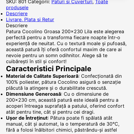
SKU:
801
Categorii:
Paturi si Cuverturi
,
Toate
produsele
Descriere
Livrare, Plata si Retur
Descriere
Patura Cocolino Groasa 200x230 Lila este alegerea
perfectă pentru a transforma fiecare noapte într-o
experiență de neuitat. Cu o textură moale și pufoasă,
această patură îți oferă confortul maxim de care ai
nevoie pentru un somn odihnitor. Alege să te
cuibărești în stil și confort!
Caracteristici Principale
Material de Calitate Superioară
: Confecționată din
100% poliester, pătura Cocolino asigură o senzație
plăcută la atingere și o durabilitate crescută.
Dimensiune Generoasă
: Cu o dimensiune de
200x230 cm, această patură este ideală pentru a
acoperi întreaga suprafață a patului, oferind confort
atât pentru tine, cât și pentru cei dragi.
Ușor de Întreținut
: Pătura poate fi spălată atât
manual, cât și automat, la o temperatură de 30°C,
fără a folosi înălbitori chimici, păstrându-și astfel