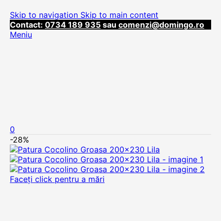
Skip to navigation
Skip to main content
Contact:
0734 189 935
sau
comenzi@domingo.ro
Meniu
0
-28%
Faceți click pentru a mări