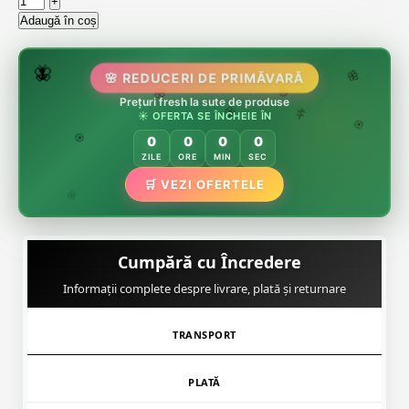
Adaugă în coș
🌷
🦋
🌸 REDUCERI DE PRIMĂVARĂ
🌸
Prețuri fresh la sute de produse
🌸
🏵️
☀️ OFERTA SE ÎNCHEIE ÎN
🌸
🌿
🏵️
0
0
0
0
🏵️
ZILE
ORE
MIN
SEC
🛒 VEZI OFERTELE
🌿
🌸
Cumpără cu Încredere
Informații complete despre livrare, plată și returnare
TRANSPORT
PLATĂ