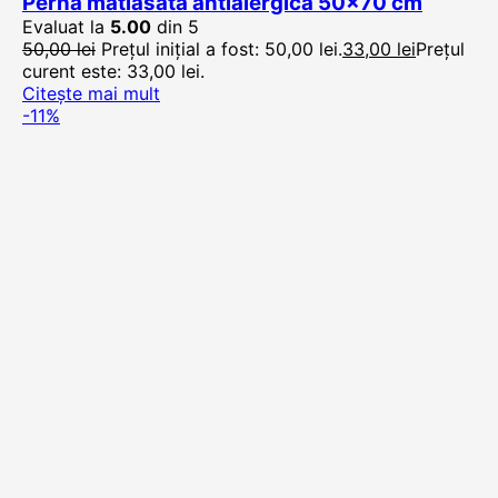
Perna matlasata antialergica 50×70 cm
Evaluat la
5.00
din 5
50,00
lei
Prețul inițial a fost: 50,00 lei.
33,00
lei
Prețul
curent este: 33,00 lei.
Citește mai mult
-11%