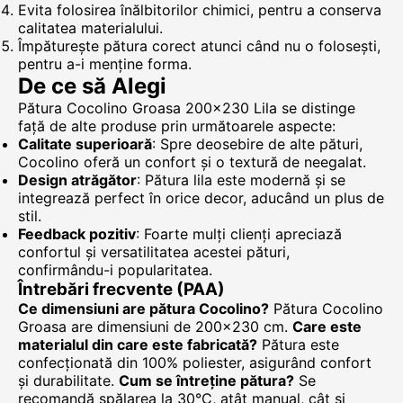
Evita folosirea înălbitorilor chimici, pentru a conserva
calitatea materialului.
Împăturește pătura corect atunci când nu o folosești,
pentru a-i menține forma.
De ce să Alegi
Pătura Cocolino Groasa 200x230 Lila se distinge
față de alte produse prin următoarele aspecte:
Calitate superioară
: Spre deosebire de alte pături,
Cocolino oferă un confort și o textură de neegalat.
Design atrăgător
: Pătura lila este modernă și se
integrează perfect în orice decor, aducând un plus de
stil.
Feedback pozitiv
: Foarte mulți clienți apreciază
confortul și versatilitatea acestei pături,
confirmându-i popularitatea.
Întrebări frecvente (PAA)
Ce dimensiuni are pătura Cocolino?
Pătura Cocolino
Groasa are dimensiuni de 200x230 cm.
Care este
materialul din care este fabricată?
Pătura este
confecționată din 100% poliester, asigurând confort
și durabilitate.
Cum se întreține pătura?
Se
recomandă spălarea la 30°C, atât manual, cât și