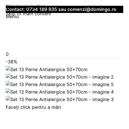
Skip to navigation
Contact:
0734 189 935
sau
comenzi@domingo.ro
Skip to main content
Meniu
0
-38%
Faceți click pentru a mări