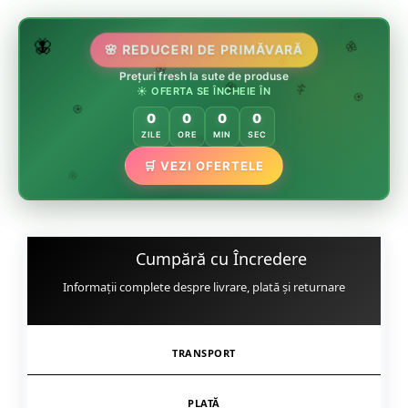
🌷
🦋
🌸 REDUCERI DE PRIMĂVARĂ
🌸
Prețuri fresh la sute de produse
🌸
🏵️
☀️ OFERTA SE ÎNCHEIE ÎN
🌸
🌿
🏵️
0
0
0
0
🏵️
ZILE
ORE
MIN
SEC
🌿
🛒 VEZI OFERTELE
🌸
Cumpără cu Încredere
Informații complete despre livrare, plată și returnare
TRANSPORT
PLATĂ