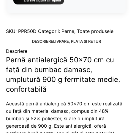
Livrare sigură și rapidă
SKU:
PPR50D
Categorii:
Perne
,
Toate produsele
DESCRIERE
LIVRARE, PLATA SI RETUR
Descriere
Pernă antialergică 50×70 cm cu
față din bumbac damasc,
umplutură 900 g fermitate medie,
confortabilă
Această pernă antialergică 50×70 cm este realizată
cu față din material damasc, compus din 48%
bumbac și 52% poliester, și are o umplutură
generoasă de 900 g. Este antialergică, oferă