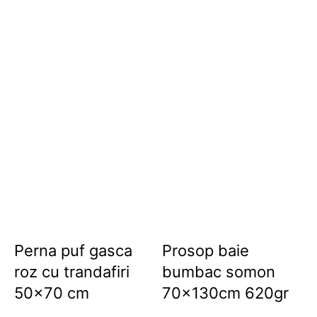
Perna puf gasca
Prosop baie
roz cu trandafiri
bumbac somon
50×70 cm
70x130cm 620gr