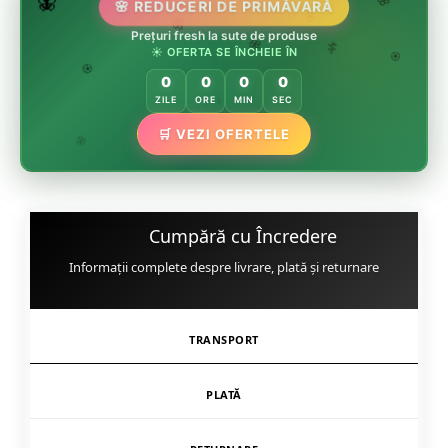
🌷
🦋
🌸 REDUCERI DE PRIMĂVARĂ
🌸
Prețuri fresh la sute de produse
🌸
🏵️
☀️ OFERTA SE ÎNCHEIE ÎN
🌸
🌿
🏵️
0
0
0
0
🏵️
ZILE
ORE
MIN
SEC
🌿
🛒 VEZI OFERTELE
🌸
Cumpără cu Încredere
Informații complete despre livrare, plată și returnare
TRANSPORT
PLATĂ